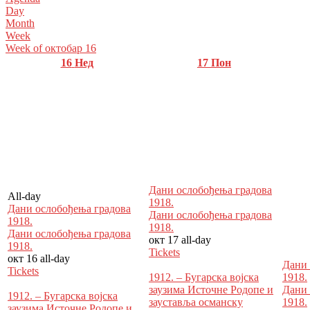
Day
Month
Week
Week of октобар 16
16
Нед
17
Пон
Дани ослобођења градова
All-day
1918.
Дани ослобођења градова
Дани ослобођења градова
1918.
1918.
Дани ослобођења градова
окт 17
all-day
1918.
Tickets
окт 16
all-day
Дани 
Tickets
1912. – Бугарска војска
1918.
заузима Источне Родопе и
Дани 
1912. – Бугарска војска
зауставља османску
1918.
заузима Источне Родопе и