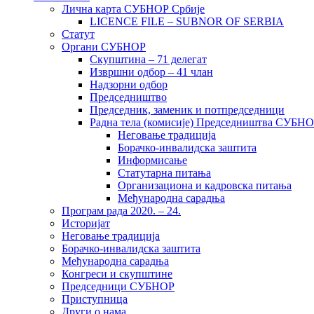
Лична карта СУБНОР Србије
LICENCE FILE – SUBNOR OF SERBIA
Статут
Органи СУБНОР
Скупштина – 71 делегат
Извршни одбор – 41 члан
Надзорни одбор
Председништво
Председник, заменик и потпредседници
Радна тела (комисије) Председништва СУБН
Неговање традиција
Борачко-инвалидска заштита
Информисање
Статутарна питања
Организациона и кадровска питања
Међународна сарадња
Програм рада 2020. – 24.
Историјат
Неговање традиција
Борачко-инвалидска заштита
Међународна сарадња
Конгреси и скупштине
Председници СУБНОР
Приступница
Други о нама