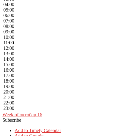
04:00
05:00
06:00
07:00
08:00
09:00
10:00
11:00
12:00
13:00
14:00
15:00
16:00
17:00
18:00
19:00
20:00
21:00
22:00
23:00
Week of октобар 16
Subscribe
Add to Timely Calendar
Add to Google