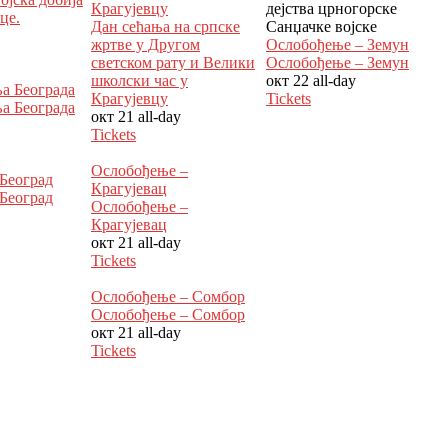
Крагујевцу
дејства црногорске
це.
Дан сећања на српске
Санџачке војске
жртве у Другом
Ослобођење – Земун
светском рату и Велики
Ослобођење – Земун
школски час у
окт 22
all-day
а Београда
Крагујевцу
Tickets
а Београда
окт 21
all-day
Tickets
Ослобођење –
Београд
Крагујевац
Београд
Ослобођење –
Крагујевац
окт 21
all-day
Tickets
Ослобођење – Сомбор
Ослобођење – Сомбор
окт 21
all-day
Tickets