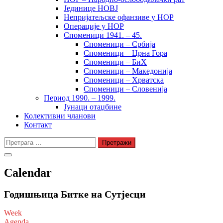
Јединице НОВЈ
Непријатељске офанзиве у НОР
Операције у НОР
Споменици 1941. – 45.
Споменици – Србија
Споменици – Црна Гора
Споменици – БиХ
Споменици – Македонија
Споменици – Хрватска
Споменици – Словенија
Период 1990. – 1999.
Јунаци отаџбине
Колективни чланови
Контакт
Претрага
за:
Calendar
Годишњица Битке на Сутјесци
Week
Agenda