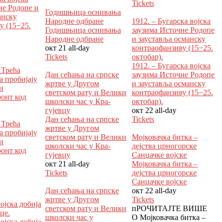
Tickets
не Родопе и
Годишњица оснивања
анску
Народне одбране
1912. – Бугарска војска
у (15−25.
Годишњица оснивања
заузима Источне Родопе
Народне одбране
и зауставља османску
окт 21
all-day
контраофанзиву (15−25.
Tickets
октобар).
1912. – Бугарска војска
 Трећа
Дан сећања на српске
заузима Источне Родопе
а пробијају
жртве у Другом
и зауставља османску
и
светском рату и Велики
контраофанзиву (15−25.
онт код
школски час у Кра­
октобар).
гујевцу
окт 22
all-day
Дан сећања на српске
Tickets
 Трећа
жртве у Другом
а пробијају
светском рату и Велики
Мојковачка битка –
и
школски час у Кра­
дејства црногорске
онт код
гујевцу
Санџачке војске
окт 21
all-day
Мојковачка битка –
Tickets
дејства црногорске
Санџачке војске
Дан сећања на српске
окт 22
all-day
жртве у Другом
Tickets
војска добија
светском рату и Велики
пРОЧИТАЈТЕ ВИШЕ
це.
школски час у
О Мојковачка битка –
војска добија