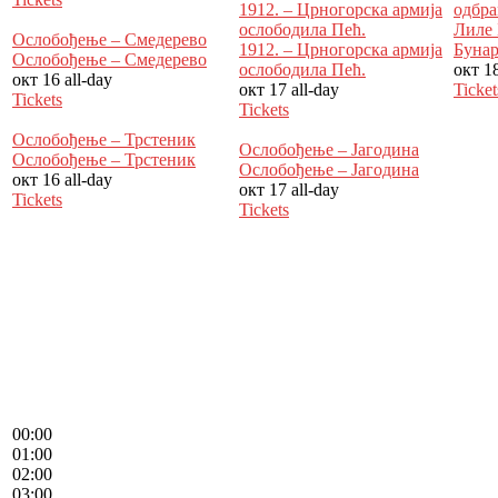
1912. – Црногорска армија
одбра
ослободила Пећ.
Лиле 
Ослобођење – Смедерево
1912. – Црногорска армија
Бунар
Ослобођење – Смедерево
ослободила Пећ.
окт 1
окт 16
all-day
окт 17
all-day
Ticket
Tickets
Tickets
Ослобођење – Трстеник
Ослобођење – Јагодина
Ослобођење – Трстеник
Ослобођење – Јагодина
окт 16
all-day
окт 17
all-day
Tickets
Tickets
00:00
01:00
02:00
03:00