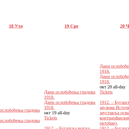
18
Уто
19
Сре
20
Ч
Дани ослобође
1918.
Дани ослобође
1918.
окт 20
all-day
Дани ослобођења градова
Tickets
1918.
Дани ослобођења градова
1912. – Бугарс
1918.
заузима Источ
ослобођења градова
окт 19
all-day
зауставља осм
Tickets
контраофанзив
ослобођења градова
октобар).
1912. – Бугарска војска
1912. – Бугарс