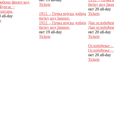
мбени фронт код
Tickets
битку код Јани
Бургас −
окт 20
all-day
хисара.
1912. – Грчка војска добија
Tickets
8
all-day
битку код Јанице.
s
1912. – Грчка војска добија
Дан ослобођењ
битку код Јанице.
Дан ослобођењ
окт 19
all-day
окт 20
all-day
Tickets
Tickets
Ослобођење – 
Ослобођење – 
окт 20
all-day
Tickets