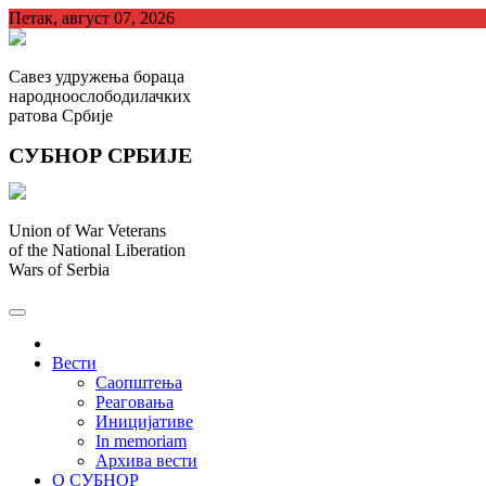
Skip
Петак, август 07, 2026
to
content
Савез удружења бораца
народноослободилачких
ратова Србије
СУБНОР СРБИЈЕ
Union of War Veterans
of the National Liberation
Wars of Serbia
СУБНОР Србијe
.
Вести
Саопштења
Реаговања
Иницијативе
In memoriam
Архива вести
О СУБНОР