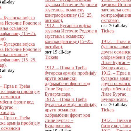
8
all-day
заузима Источне Родопе и
заузима Источ
s
зауставља османску
зауставља осм
контраофанзиву (15−25.
контраофанзив
 – Бугарска војска
октобар).
октобар).
ма Источне Родопе и
1912. – Бугарска војска
окт 20
all-day
авља османску
заузима Источне Родопе и
Tickets
аофанзиву (15−25.
зауставља османску
ар).
контраофанзиву (15−25.
1912. – Прва и
 – Бугарска војска
октобар).
бугарска армиј
ма Источне Родопе и
окт 19
all-day
други османск
авља османску
Tickets
одбрамбени фр
аофанзиву (15−25.
Лиле Бургас −
ар).
1912. – Прва и Трећа
Бунархисара.
8
all-day
бугарска армија пробијају
1912. – Прва и
s
други османски
бугарска армиј
одбрамбени фронт код
други османск
 – Прва и Трећа
Лиле Бургас −
одбрамбени фр
ска армија пробијају
Бунархисара.
Лиле Бургас −
 османски
1912. – Прва и Трећа
Бунархисара.
мбени фронт код
бугарска армија пробијају
окт 20
all-day
Бургас −
други османски
Tickets
хисара.
одбрамбени фронт код
 – Прва и Трећа
Лиле Бургас −
1912. – Грчка 
ска армија пробијају
Бунархисара.
битку код Јани
 османски
окт 19
all-day
1912. – Грчка 