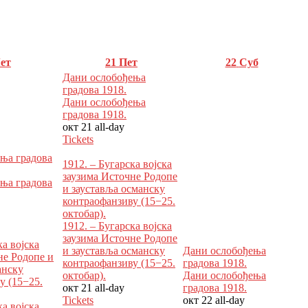
ет
21
Пет
22
Суб
Дани ослобођења
градова 1918.
Дани ослобођења
градова 1918.
окт 21
all-day
Tickets
ња градова
1912. – Бугарска војска
заузима Источне Родопе
ња градова
и зауставља османску
контраофанзиву (15−25.
октобар).
1912. – Бугарска војска
заузима Источне Родопе
ка војска
и зауставља османску
Дани ослобођења
не Родопе и
контраофанзиву (15−25.
градова 1918.
анску
октобар).
Дани ослобођења
у (15−25.
окт 21
all-day
градова 1918.
Tickets
окт 22
all-day
ка војска