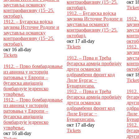
контраофанзиву (15−25.
окт 1
зауставља османску
октобар).
Ticket
контраофанзиву (15−25.
1912. – Бугарска војска
октобар).
заузима Источне Родопе и
1912.
1912. – Бугарска војска
зауставља османску
заузи
заузима Источне Родопе и
контраофанзиву (15−25.
зауст
зауставља османску
октобар).
контр
контраофанзиву (15−25.
окт 17
all-day
октоб
октобар).
Tickets
1912.
окт 16
all-day
заузи
Tickets
1912. – Прва и Трећа
зауст
бугарска армија пробијају
контр
1912. – Прво бомбардовање
други османски
октоб
из авиона у историји
одбрамбени фронт код
окт 1
ратовања у Европи –
Лиле Бургас −
Ticket
бугарска авијација
Бунархисара.
бомбардује једренско
1912. – Прва и Трећа
1912.
утврђење.
бугарска армија пробијају
бугар
1912. – Прво бомбардовање
други османски
други
из авиона у историји
одбрамбени фронт код
одбра
ратовања у Европи –
Лиле Бургас −
Лиле 
бугарска авијација
Бунархисара.
Бунар
бомбардује једренско
окт 17
all-day
1912.
утврђење.
Tickets
бугар
окт 16
all-day
други
Tickets