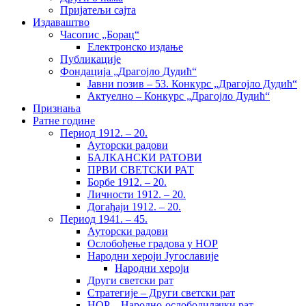
Пријатељи сајта
Издаваштво
Часопис „Борац“
Електронско издање
Публикације
Фондација „Драгојло Дудић“
Јавни позив – 53. Конкурс „Драгојло Дудић“
Актуелно – Конкурс „Драгојло Дудић“
Признања
Ратне године
Период 1912. – 20.
Ауторски радови
БАЛКАНСКИ РАТОВИ
ПРВИ СВЕТСКИ РАТ
Борбе 1912. – 20.
Личности 1912. – 20.
Догађаји 1912. – 20.
Период 1941. – 45.
Ауторски радови
Ослобођење градова у НОР
Народни хероји Југославије
Народни хероји
Други светски рат
Стратегије – Други светски рат
НОР – Народно-ослободилачки рат