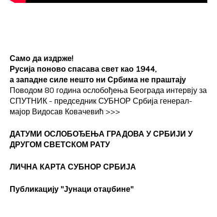
Само да издрже!
Русија поново спасава свет као 1944,
а западне силе нешто ни Србима не праштају
Поводом 80 година ослобођења Београда интервју за
СПУТНИК - председник СУБНОР Србија генерал-
мајор Видосав Ковачевић
>>>
ДАТУМИ ОСЛОБОЂЕЊА ГРАДОВА
У СРБИЈИ У
ДРУГОМ СВЕТСКОМ РАТУ
ЛИЧНА КАРТА СУБНОР СРБИЈА
Публикацију "Јунаци отаџбине"