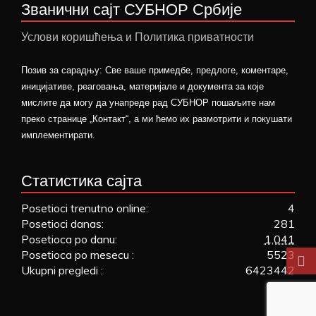
Званични сајт СУБНОР Србије
Услови коришћења и Политика приватности
Позив за сарадњу: Све ваше примедбе, предлоге, коментаре,
иницијативе, реаговања, материјале и документа за које
мислите да могу да унапреде рад СУБНОР пошаљите нам
преко странице „Контакт“, а ми ћемо их размотрити и покушати
имплементирати.
Статистика сајта
Posetioci trenutno online:
4
Posetioci danas:
281
Posetioca po danu:
1,041
Posetioca po mesecu :
5523
Ukupni pregledi :
6423442