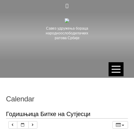
Skip
to
content
Савез удружења бораца
народноослободилачких
ратова Србије
Calendar
Годишњица Битке на Сутјесци