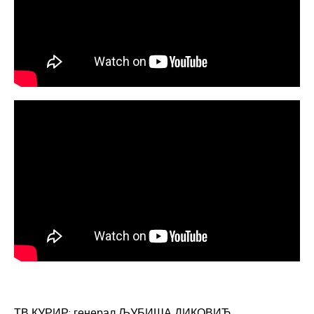
ТВ КУРИР: генерал ЉУБИША ДИКОВИЋ