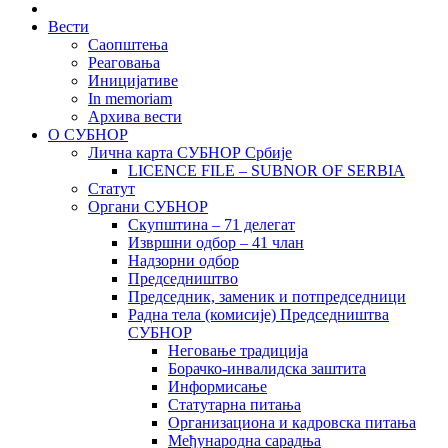
Вести
Саопштења
Реаговања
Иницијативе
In memoriam
Архива вести
О СУБНОР
Лична карта СУБНОР Србије
LICENCE FILE – SUBNOR OF SERBIA
Статут
Органи СУБНОР
Скупштина – 71 делегат
Извршни одбор – 41 члан
Надзорни одбор
Председништво
Председник, заменик и потпредседници
Радна тела (комисије) Председништва
СУБНОР
Неговање традиција
Борачко-инвалидска заштита
Информисање
Статутарна питања
Организациона и кадровска питања
Међународна сарадња