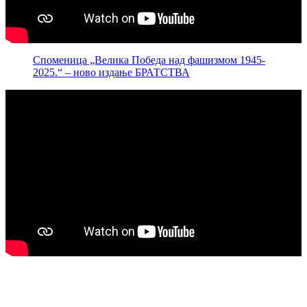
Споменица „Велика Победа над фашизмом 1945-
2025.“ – ново издање БРАТСТВА