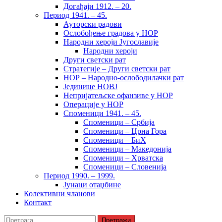
Догађаји 1912. – 20.
Период 1941. – 45.
Ауторски радови
Ослобођење градова у НОР
Народни хероји Југославије
Народни хероји
Други светски рат
Стратегије – Други светски рат
НОР – Народно-ослободилачки рат
Јединице НОВЈ
Непријатељске офанзиве у НОР
Операције у НОР
Споменици 1941. – 45.
Споменици – Србија
Споменици – Црна Гора
Споменици – БиХ
Споменици – Македонија
Споменици – Хрватска
Споменици – Словенија
Период 1990. – 1999.
Јунаци отаџбине
Колективни чланови
Контакт
Претрага