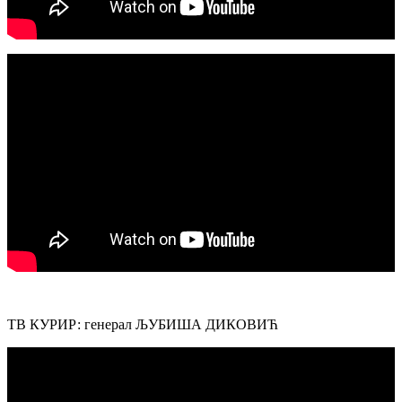
ТВ КУРИР: генерал ЉУБИША ДИКОВИЋ