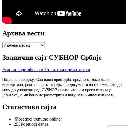
Архива вести
Архива
вести
Званични сајт СУБНОР Србије
Услови коришћења и Политика приватности
Позив за сарадњу: Све ваше примедбе, предлоге, коментаре,
иницијативе, реаговања, материјале и документа за које мислите да
могу да унапреде рад СУБНОР пошаљите нам преко странице
„Контакт“, а ми ћемо их размотрити и покушати имплементирати.
Статистика сајта
4
Posetioci trenutno online:
253
Posetioci danas: