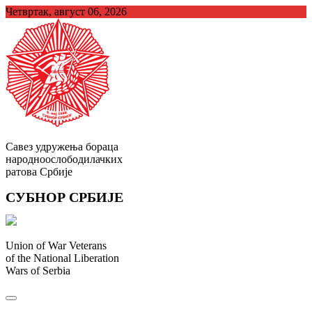
Skip
Четвртак, август 06, 2026
to
content
Савез удружења бораца
народноослободилачких
ратова Србије
СУБНОР СРБИЈЕ
Union of War Veterans
of the National Liberation
Wars of Serbia
СУБНОР Србијe
.