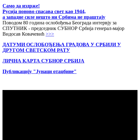
Само да издрже!
Русија поново спасава свет као 1944,
а западне силе нешто ни Србима не праштају
Поводом 80 година ослобођења Београда интервју за
СПУТНИК - председник СУБНОР Србија генерал-мајор
Видосав Ковачевић
>>>
ДАТУМИ ОСЛОБОЂЕЊА ГРАДОВА
У СРБИЈИ У
ДРУГОМ СВЕТСКОМ РАТУ
ЛИЧНА КАРТА СУБНОР СРБИЈА
Публикацију "Јунаци отаџбине"