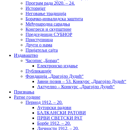
Програм рада 2020. – 24.
Историјат
Неговање традиција
Борачко-инвалидска заштита
Међународна сарадња
Конгреси и скупштине
Председници СУБНОР
Приступница
Други о нама
Пријатељи сајта
Издаваштво
Часопис „Борац“
Електронско издање
Публикације
Фондација „Драгојло Дудић“
Јавни позив – 53. Конкурс „Драгојло Дудић“
Актуелно – Конкурс „Драгојло Дудић“
Признања
Ратне године
Период 1912. – 20.
Ауторски радови
БАЛКАНСКИ РАТОВИ
ПРВИ СВЕТСКИ РАТ
Борбе 1912. – 20.
Личности 1912. – 20.