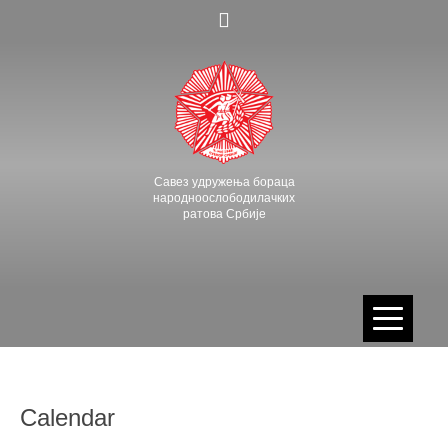
Skip
to
content
Савез удружења бораца
народноослободилачких
ратова Србије
Calendar