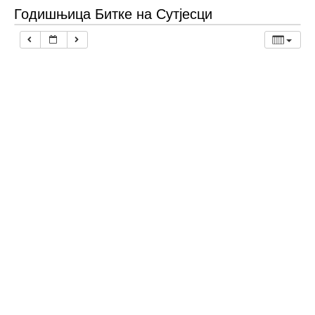
Годишњица Битке на Сутјесци