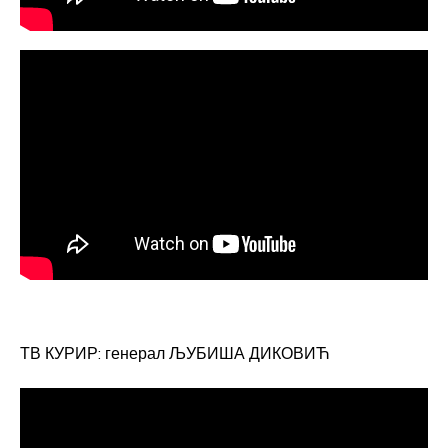
ТВ КУРИР: генерал ЉУБИША ДИКОВИЋ