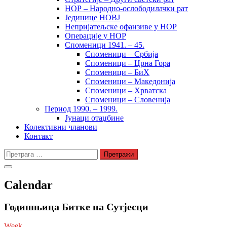
НОР – Народно-ослободилачки рат
Јединице НОВЈ
Непријатељске офанзиве у НОР
Операције у НОР
Споменици 1941. – 45.
Споменици – Србија
Споменици – Црна Гора
Споменици – БиХ
Споменици – Македонија
Споменици – Хрватска
Споменици – Словенија
Период 1990. – 1999.
Јунаци отаџбине
Колективни чланови
Контакт
Претрага
за:
Calendar
Годишњица Битке на Сутјесци
Week