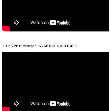
ТВ КУРИР: генерал ЉУБИША ДИКОВИЋ