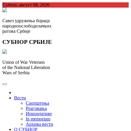
Skip
Субота, август 08, 2026
to
content
Савез удружења бораца
народноослободилачких
ратова Србије
СУБНОР СРБИЈЕ
Union of War Veterans
of the National Liberation
Wars of Serbia
СУБНОР Србијe
.
Вести
Саопштења
Реаговања
Иницијативе
In memoriam
Архива вести
О СУБНОР