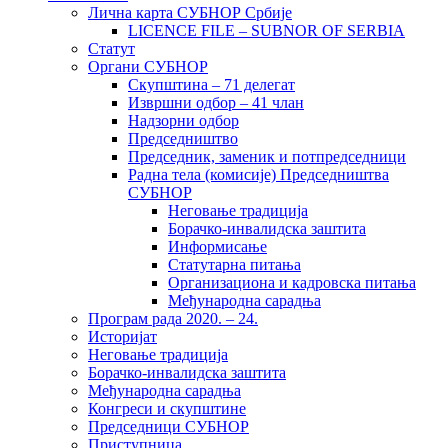
Лична карта СУБНОР Србије
LICENCE FILE – SUBNOR OF SERBIA
Статут
Органи СУБНОР
Скупштина – 71 делегат
Извршни одбор – 41 члан
Надзорни одбор
Председништво
Председник, заменик и потпредседници
Радна тела (комисије) Председништва
СУБНОР
Неговање традиција
Борачко-инвалидска заштита
Информисање
Статутарна питања
Организациона и кадровска питања
Међународна сарадња
Програм рада 2020. – 24.
Историјат
Неговање традиција
Борачко-инвалидска заштита
Међународна сарадња
Конгреси и скупштине
Председници СУБНОР
Приступница