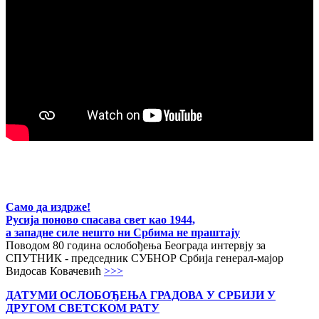
Само да издрже!
Русија поново спасава свет као 1944,
а западне силе нешто ни Србима не праштају
Поводом 80 година ослобођења Београда интервју за
СПУТНИК - председник СУБНОР Србија генерал-мајор
Видосав Ковачевић
>>>
ДАТУМИ ОСЛОБОЂЕЊА ГРАДОВА
У СРБИЈИ У
ДРУГОМ СВЕТСКОМ РАТУ