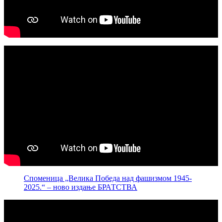
Споменица „Велика Победа над фашизмом 1945-
2025.“ – ново издање БРАТСТВА