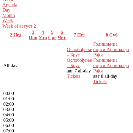
Agenda
Day
Month
Week
Week of август 2
3
4
5
6
2
Нед
7
Пет
8
Суб
Пон
Уто
Сре
Чет
Годишњица
Ослобођење
смрти Арчибалда
– Брус
Рајса
Ослобођење
Годишњица
All-day
– Брус
смрти Арчибалда
авг 7
all-day
Рајса
Tickets
авг 8
all-day
Tickets
00:00
01:00
02:00
03:00
04:00
05:00
06:00
07:00