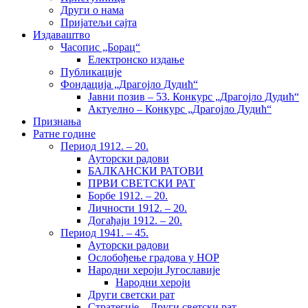
Други о нама
Пријатељи сајта
Издаваштво
Часопис „Борац“
Електронско издање
Публикације
Фондација „Драгојло Дудић“
Јавни позив – 53. Конкурс „Драгојло Дудић“
Актуелно – Конкурс „Драгојло Дудић“
Признања
Ратне године
Период 1912. – 20.
Ауторски радови
БАЛКАНСКИ РАТОВИ
ПРВИ СВЕТСКИ РАТ
Борбе 1912. – 20.
Личности 1912. – 20.
Догађаји 1912. – 20.
Период 1941. – 45.
Ауторски радови
Ослобођење градова у НОР
Народни хероји Југославије
Народни хероји
Други светски рат
Стратегије – Други светски рат