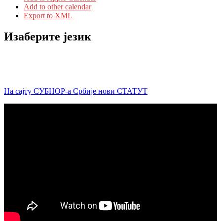
Add to other calendar
Export to XML
Изаберите језик
На сајту СУБНОР-а Србије нови СТАТУТ