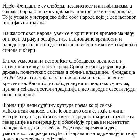
Идеје Фондације су слобода, независност и антифашизам, а
садржај борба за њихову одбрану, поштовање и остваривање.
То је уткано у историјско биће овог народа које је део његовог
постојања и трајања.
На жалост овог народа, увек се у критичним временима нађу
они који за рачун освајача газе националне вредности и
народно достојанство доказано и освојено животима најбољих
синова и кћери.
Ближе усмерена на историјске слободарске вредности и
антифашистичку борбу народа Србије у ери турбуленције
државе, политичких система и облика владавине, Фондација
је обезбедила опстајање у неповољним и ненаклоњеним
временима. Као што је слобода неуништива, тако су песма,
прича и сећање постали традиција и део народне свести људи
овог поднебља.
Фондација дели судбину културе према којој се сви
маћехински односе, а она је оно што остаје, траје и чини
материјалну и друштвену свест и вредност који се преносе са
генерације на генерацију и обезбеђују трајање и идентитет
народа. Фондација треба да буде израз времена и део
уметничког садржаја текућег стваралаштва задржавајући своје
полазно усмерење и обележје.