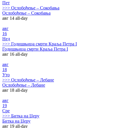
Пет
>>>
Ослобођење – Сокобања
Ослобођење – Сокобања
авг 14
all-day
авг
16
Нед
>>>
Годишњица смрти Краља Петра I
Годишњица смрти Краља Петра I
авг 16
all-day
авг
18
Уто
>>>
Ослобођење – Лебане
Ослобођење – Лебане
авг 18
all-day
авг
19
Сре
>>>
Битка на Церу
Битка на Церу
авг 19
all-day