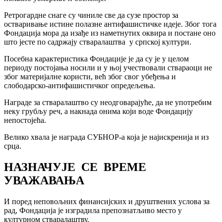
Ретрогардне снаге су чиниле све да сузе простор за
остваривање истине полазне антифашистичке идеје. Због тога
Фондација мора да изађе из наметнутих оквира и постане оно
што јесте по садржају стваралаштва у српској култури.
Посебна карактеристика Фондације је да су је у целом
периоду постојања носили и у њој учествовали ствараоци не
због материјалне користи, већ због свог убеђења и
слободарско-антифашистичког опредељења.
Награде за стваралаштво су неодговарајуће, да не употребим
неку грубљу реч, а накнада онима који воде Фондацију
непостојећа.
Велико хвала је награда СУБНОР-а која је најискренија и из
срца.
НАЗНАЧУЈЕ СЕ ВРЕМЕ
УВАЖАВАЊА
И поред неповољних финансијских и друштвених услова за
рад, Фондација је изградила препознатљиво место у
културном стваралаштву.