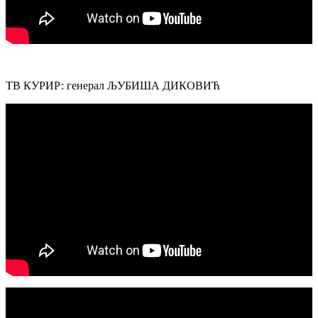
ТВ КУРИР: генерал ЉУБИША ДИКОВИЋ