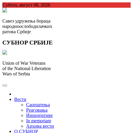
Skip
Субота, август 08, 2026
to
content
Савез удружења бораца
народноослободилачких
ратова Србије
СУБНОР СРБИЈЕ
Union of War Veterans
of the National Liberation
Wars of Serbia
СУБНОР Србијe
.
Вести
Саопштења
Реаговања
Иницијативе
In memoriam
Архива вести
О СУБНОР