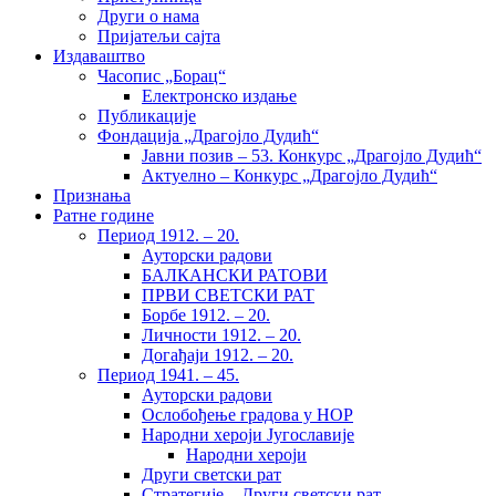
Други о нама
Пријатељи сајта
Издаваштво
Часопис „Борац“
Електронско издање
Публикације
Фондација „Драгојло Дудић“
Јавни позив – 53. Конкурс „Драгојло Дудић“
Актуелно – Конкурс „Драгојло Дудић“
Признања
Ратне године
Период 1912. – 20.
Ауторски радови
БАЛКАНСКИ РАТОВИ
ПРВИ СВЕТСКИ РАТ
Борбе 1912. – 20.
Личности 1912. – 20.
Догађаји 1912. – 20.
Период 1941. – 45.
Ауторски радови
Ослобођење градова у НОР
Народни хероји Југославије
Народни хероји
Други светски рат
Стратегије – Други светски рат