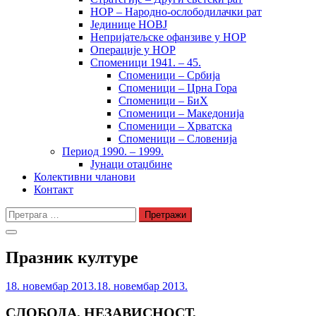
НОР – Народно-ослободилачки рат
Јединице НОВЈ
Непријатељске офанзиве у НОР
Операције у НОР
Споменици 1941. – 45.
Споменици – Србија
Споменици – Црна Гора
Споменици – БиХ
Споменици – Македонија
Споменици – Хрватска
Споменици – Словенија
Период 1990. – 1999.
Јунаци отаџбине
Колективни чланови
Контакт
Претрага
за:
Празник културе
18. новембар 2013.
18. новембар 2013.
СЛОБОДА, НЕЗАВИСНОСТ,