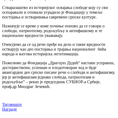
Стваралаштво из историјског освајања слободе коју су сви
оспоравали и отимали уградило је Фондацију у темеље
постојања и остваривања савремене српске културе.
Назначује се време у коме почиње поново да се говори о
слободи, патриотизму, родољубљу и антифашизму и те
националне вредности уважавају.
Очекујемо да се од речи пређе на дело и такве вредности
остварују као део постојања и трајања националног бића
народа и његова историјска легитимација.
Пожелимо да Фондација „Драгојло Дудић“ настави усправни,
достојанствени, успешан и плодотоворан ход и буде
авангардни део српске писане речи о слободи и антифашизму,
јер је антифашизам једнако слобода, патриотизам и
родољубље” – рекао је председник СУБНОР-а Србије,
проф.др Миодраг Зечевић.
Кретање
Трговиште
Награде
чланка