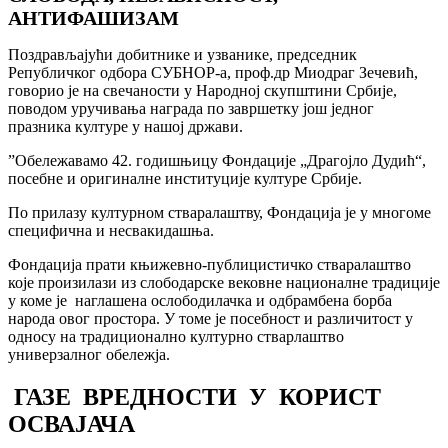
АНТИФАШИЗАМ
Поздрављајући добитнике и узванике, председник
Републичког одбора СУБНОР-а, проф.др Миодраг Зечевић,
говорио је нa свечаности у Народној скупштини Србије,
поводом уручивања награда по завршетку још једног
празника културе у нашој држави.
”Обележавамо 42. годишњицу Фондације „Драгојло Дудић“,
посебне и оригиналне институције културе Србије.
По прилазу културном стваралаштву, Фондација је у многоме
специфична и несвакидашња.
Фондација прати књижевно-публицистичко стваралаштво
које произилази из слободарске вековне националне традиције
у коме је наглашена ослободилачка и одбрамбена борба
народа овог простора. У томе је посебност и различитост у
односу на традиционално културно стварлаштво
универзалног обележја.
ГАЗЕ ВРЕДНОСТИ У КОРИСТ
ОСВАЈАЧА