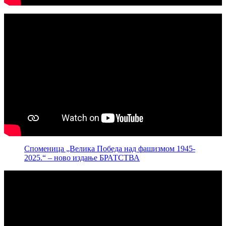
Споменица „Велика Победа над фашизмом 1945-
2025.“ – ново издање БРАТСТВА