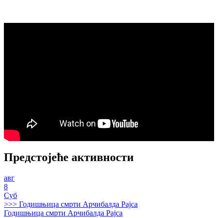
Предстојеће активности
авг
8
Суб
>>>
Годишњица смрти Арчибалда Рајса
Годишњица смрти Арчибалда Рајса