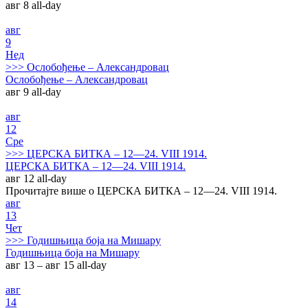
авг 8
all-day
авг
9
Нед
>>>
Ослобођење – Александровац
Ослобођење – Александровац
авг 9
all-day
авг
12
Сре
>>>
ЦЕРСКА БИТКА – 12—24. VIII 1914.
ЦЕРСКА БИТКА – 12—24. VIII 1914.
авг 12
all-day
Прочитајте више о ЦЕРСКА БИТКА – 12—24. VIII 1914.
авг
13
Чет
>>>
Годишњица боја на Мишару
Годишњица боја на Мишару
авг 13 – авг 15
all-day
авг
14