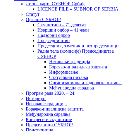
Лична карта СУБНОР Србије
LICENCE FILE – SUBNOR OF SERBIA
Статут
Органи СУБНОР
Скупштина – 71 делегат
Извршни одбор – 41 члан
Надзорни одбор
Председништво
Председник, заменик и потпредседници
Радна тела (комисије) Председништва
СУБНОР
Неговање традиција
Борачко-инвалидска заштита
Информисање
Статутарна питања
Организациона и кадровска питања
Међународна сарадња
Програм рада 2020. – 24.
Историјат
Неговање традиција
Борачко-инвалидска заштита
Међународна сарадња
Конгреси и скупштине
Председници СУБНОР
Приступница