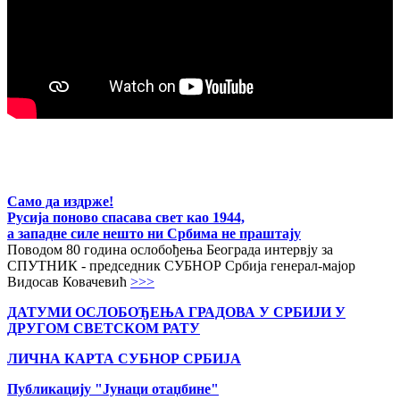
Само да издрже!
Русија поново спасава свет као 1944,
а западне силе нешто ни Србима не праштају
Поводом 80 година ослобођења Београда интервју за
СПУТНИК - председник СУБНОР Србија генерал-мајор
Видосав Ковачевић
>>>
ДАТУМИ ОСЛОБОЂЕЊА ГРАДОВА
У СРБИЈИ У
ДРУГОМ СВЕТСКОМ РАТУ
ЛИЧНА КАРТА СУБНОР СРБИЈА
Публикацију "Јунаци отаџбине"