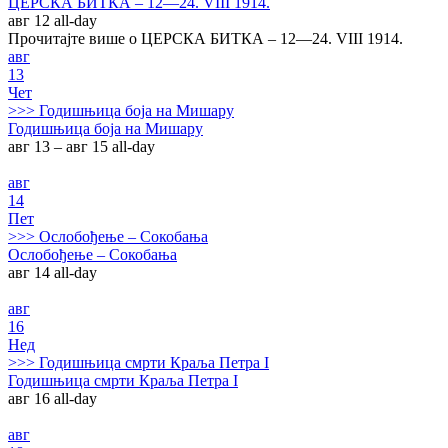
ЦЕРСКА БИТКА – 12—24. VIII 1914.
авг 12
all-day
Прочитајте више о ЦЕРСКА БИТКА – 12—24. VIII 1914.
авг
13
Чет
>>>
Годишњица боја на Мишару
Годишњица боја на Мишару
авг 13 – авг 15
all-day
авг
14
Пет
>>>
Ослобођење – Сокобања
Ослобођење – Сокобања
авг 14
all-day
авг
16
Нед
>>>
Годишњица смрти Краља Петра I
Годишњица смрти Краља Петра I
авг 16
all-day
авг