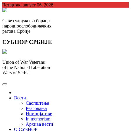
Skip
Четвртак, август 06, 2026
to
content
Савез удружења бораца
народноослободилачких
ратова Србије
СУБНОР СРБИЈЕ
Union of War Veterans
of the National Liberation
Wars of Serbia
СУБНОР Србијe
.
Вести
Саопштења
Реаговања
Иницијативе
In memoriam
Архива вести
О СУБНОР