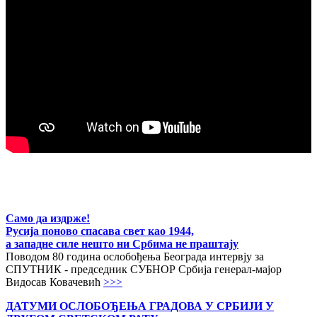
Само да издрже!
Русија поново спасава свет као 1944,
а западне силе нешто ни Србима не праштају
Поводом 80 година ослобођења Београда интервју за
СПУТНИК - председник СУБНОР Србија генерал-мајор
Видосав Ковачевић
>>>
ДАТУМИ ОСЛОБОЂЕЊА ГРАДОВА
У СРБИЈИ У