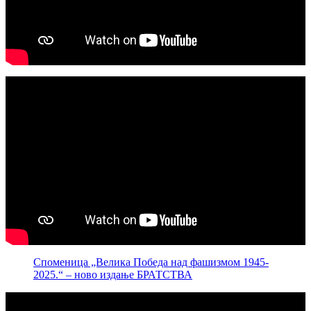
Споменица „Велика Победа над фашизмом 1945-
2025.“ – ново издање БРАТСТВА