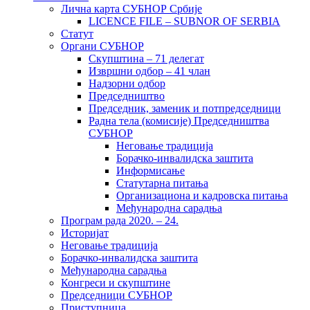
Лична карта СУБНОР Србије
LICENCE FILE – SUBNOR OF SERBIA
Статут
Органи СУБНОР
Скупштина – 71 делегат
Извршни одбор – 41 члан
Надзорни одбор
Председништво
Председник, заменик и потпредседници
Радна тела (комисије) Председништва
СУБНОР
Неговање традиција
Борачко-инвалидска заштита
Информисање
Статутарна питања
Организациона и кадровска питања
Међународна сарадња
Програм рада 2020. – 24.
Историјат
Неговање традиција
Борачко-инвалидска заштита
Међународна сарадња
Конгреси и скупштине
Председници СУБНОР
Приступница