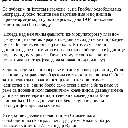
Са дубоким пијететом изражена је, на Гробљу ослободилаца
Београда, дубоко поштовање партизанима и војницима
Црвене армије који су октобарских дана 1944. положили
живот доносећи слободу.
Победа над немачким фашистичким окупатором у главном
граду био је почетак краја хитлеровске солдатеске и пробијен
пут ка Берлину, европској слободи. У томе су велики
допринос дале партизанске и народноослободилачке јединице
под командом маршала Тита, о чему је светска јавност,
политичка и историјска, дала коначан и одлучан суд.
Задњих година извитоперење истине у нашој средини добило
је епилог у управо октобарским светковинима широм Србије,
затим великом парадом, потврдом антифашистичке
јединствене и једине борбе само стране која је била раме уз
раме са победничком савезничком коалицијом, давању имена
улицама легендарних партизанских команданата Коче
Поповића и Пека Дапчевића у Београду и великана
револуције у другим местима.
Уз највише државне почасти пред Спомеником
ослободиоцима Београда венац је, у име Владе Србије,
положио министар Александар Вулин.