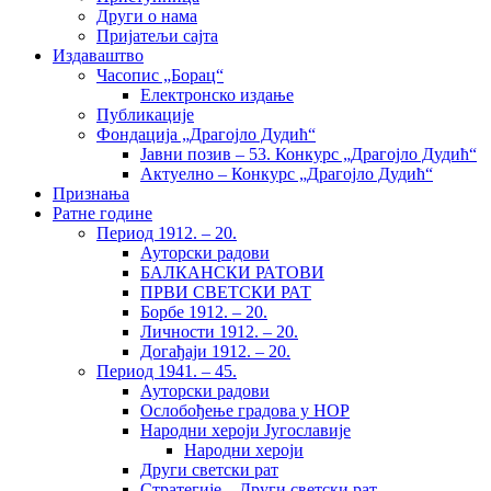
Други о нама
Пријатељи сајта
Издаваштво
Часопис „Борац“
Електронско издање
Публикације
Фондација „Драгојло Дудић“
Јавни позив – 53. Конкурс „Драгојло Дудић“
Актуелно – Конкурс „Драгојло Дудић“
Признања
Ратне године
Период 1912. – 20.
Ауторски радови
БАЛКАНСКИ РАТОВИ
ПРВИ СВЕТСКИ РАТ
Борбе 1912. – 20.
Личности 1912. – 20.
Догађаји 1912. – 20.
Период 1941. – 45.
Ауторски радови
Ослобођење градова у НОР
Народни хероји Југославије
Народни хероји
Други светски рат
Стратегије – Други светски рат