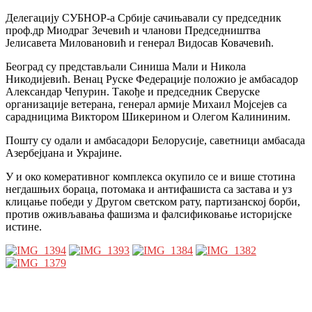
Делегацију СУБНОР-а Србије сачињавали су председник
проф.др Миодраг Зечевић и чланови Председништва
Јелисавета Миловановић и генерал Видосав Ковачевић.
Београд су представљали Синиша Мали и Никола
Никодијевић. Венац Руске Федерације положио је амбасадор
Александар Чепурин. Такође и председник Сверуске
организације ветерана, генерал армије Михаил Мојсејев са
сарадницима Виктором Шикерином и Олегом Калининим.
Пошту су одали и амбасадори Белорусије, саветници амбасада
Азербејџана и Украјине.
У и око комеративног комплекса окупило се и више стотина
негдашњих бораца, потомака и антифашиста са застава и уз
клицање победи у Другом светском рату, партизанској борби,
против оживљавања фашизма и фалсификовање историјске
истине.