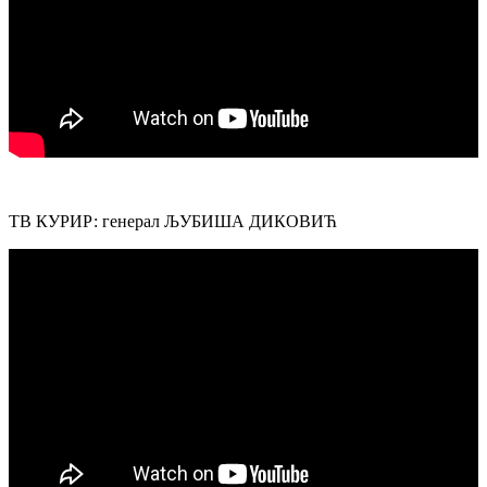
ТВ КУРИР: генерал ЉУБИША ДИКОВИЋ