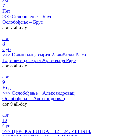
авг
7
Пет
>>>
Ослобођење – Брус
Ослобођење – Брус
авг 7
all-day
авг
8
Суб
>>>
Годишњица смрти Арчибалда Рајса
Годишњица смрти Арчибалда Рајса
авг 8
all-day
авг
9
Нед
>>>
Ослобођење – Александровац
Ослобођење – Александровац
авг 9
all-day
авг
12
Сре
>>>
ЦЕРСКА БИТКА – 12—24. VIII 1914.