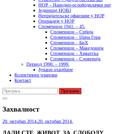
НОР – Народно-ослободилачки рат
Јединице НОВЈ
Непријатељске офанзиве у НОР
Операције у НОР
Споменици 1941. – 45.
Споменици – Србија
Споменици – Црна Гора
Споменици – БиХ
Споменици – Македонија
Споменици – Хрватска
Споменици – Словенија
Период 1990. – 1999.
Јунаци отаџбине
Колективни чланови
Контакт
Претрага
за:
Захвалност
20. октобар 2014.
20. октобар 2014.
ДАЛИ СТЕ ЖИВОТ ЗА СЛОБОДУ