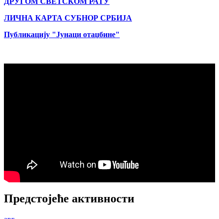
ДРУГОМ СВЕТСКОМ РАТУ
ЛИЧНА КАРТА СУБНОР СРБИЈА
Публикацију "Јунаци отаџбине"
Предстојеће активности