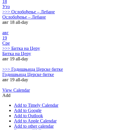
18
Уто
>>>
Ослобођење – Лебане
Ослобођење – Лебане
авг 18
all-day
авг
19
Сре
>>>
Битка на Церу
Битка на Церу
авг 19
all-day
>>>
Годишњица Церске битке
Годишњица Церске битке
авг 19
all-day
View Calendar
Add
Add to Timely Calendar
Add to Google
Add to Outlook
Add to Apple Calendar
Add to other calendar