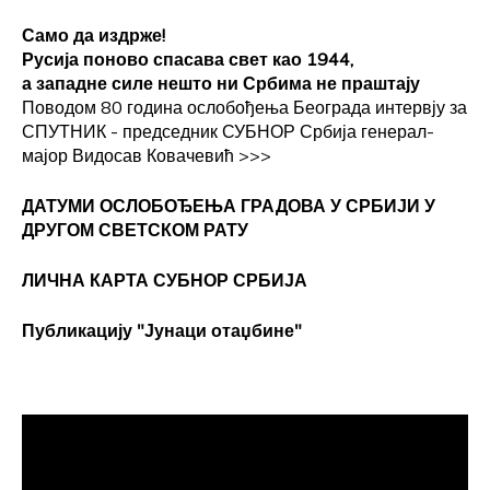
Само да издрже!
Русија поново спасава свет као 1944,
а западне силе нешто ни Србима не праштају
Поводом 80 година ослобођења Београда интервју за
СПУТНИК - председник СУБНОР Србија генерал-
мајор Видосав Ковачевић
>>>
ДАТУМИ ОСЛОБОЂЕЊА ГРАДОВА
У СРБИЈИ У
ДРУГОМ СВЕТСКОМ РАТУ
ЛИЧНА КАРТА СУБНОР СРБИЈА
Публикацију "Јунаци отаџбине"