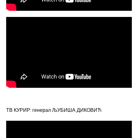
ТВ КУРИР: генерал ЉУБИША ДИКОВИЋ