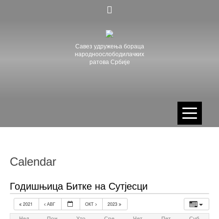
Skip
to
content
Савез удружења бораца
народноослободилачких
ратова Србије
Calendar
Годишњица Битке на Сутјесци
2021
АВГ
ОКТ
2023
Нед
Пон
Уто
Сре
Чет
Пет
Суб