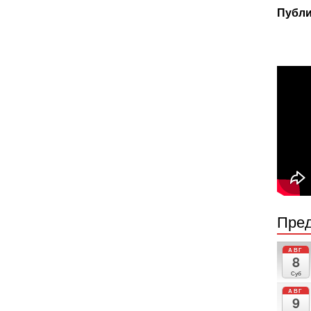
Публи
Пред
АВГ
8
Суб
АВГ
9