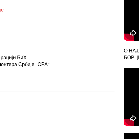
је
О НА
ерацији БиХ
БОРЦЕ
лонтера Србије „ОРА“