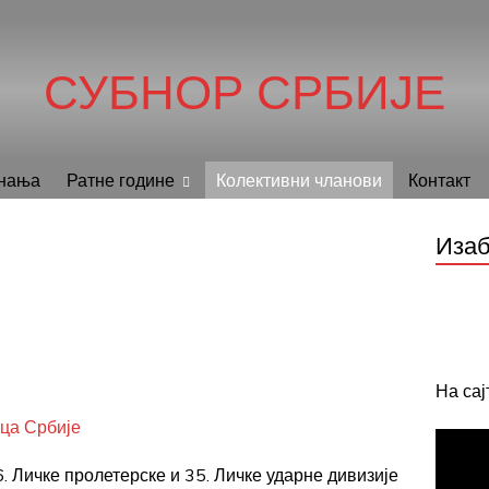
СУБНОР СРБИЈЕ
нања
Ратне године
Колективни чланови
Контакт
Изаб
На са
ца Србије
 Личке пролетерске и 35. Личке ударне дивизије