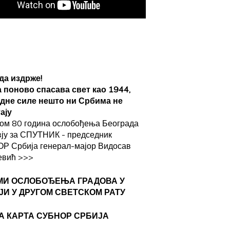
да издрже!
а поново спасава свет као 1944,
адне силе нешто ни Србима не
ају
ом 80 година ослобођења Београда
вју за СПУТНИК - председник
Р Србија генерал-мајор Видосав
евић
>>>
МИ ОСЛОБОЂЕЊА ГРАДОВА
У
ЈИ У ДРУГОМ СВЕТСКОМ РАТУ
А КАРТА СУБНОР СРБИЈА