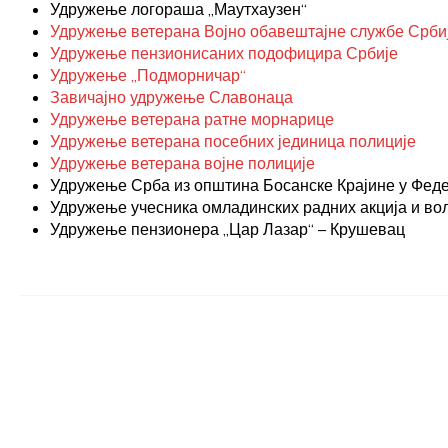
Удружење логораша „Маутхаузен“
Удружење ветерана Војно обавештајне службе Срби
Удружење пензионисаних подофицира Србије
Удружење „Подморничар“
Завичајно удружење Славонаца
Удружење ветерана ратне морнарице
Удружење ветерана посебних јединица полиције
Удружење ветерана војне полиције
Удружење Срба из општина Босанске Крајине у Фед
Удружење учесника омладинских радних акција и во
Удружење пензионера „Цар Лазар“ – Крушевац