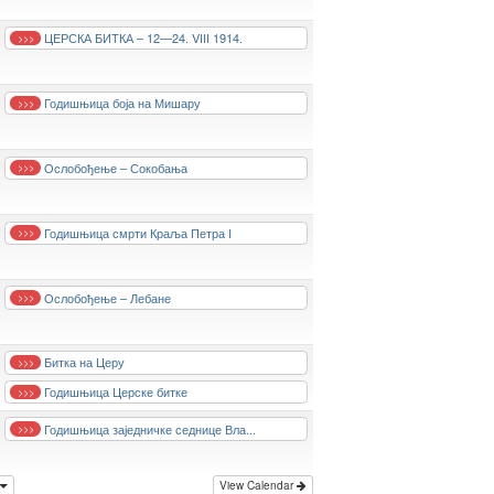
ЦЕРСКА БИТКА – 12—24. VIII 1914.
>>>
Годишњица боја на Мишару
>>>
Ослобођење – Сокобања
>>>
Годишњица смрти Краља Петра I
>>>
Ослобођење – Лебане
>>>
Битка на Церу
>>>
Годишњица Церске битке
>>>
Годишњица заједничке седнице Вла...
>>>
View Calendar