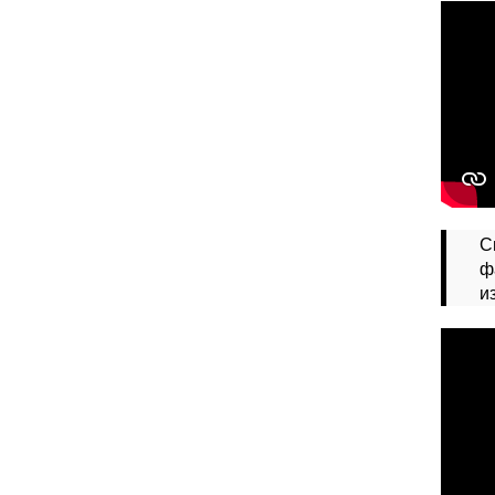
С
ф
и