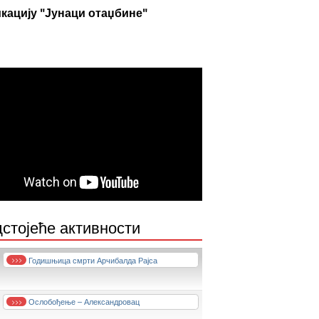
кацију "Јунаци отаџбине"
стојеће активности
Годишњица смрти Арчибалда Рајса
>>>
Ослобођење – Александровац
>>>