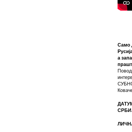
Само 
Русиј
а зап
прашт
Повод
интер
СУБНО
Ковач
ДАТУ
СРБИ
ЛИЧН