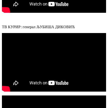
ТВ КУРИР: генерал ЉУБИША ДИКОВИЋ