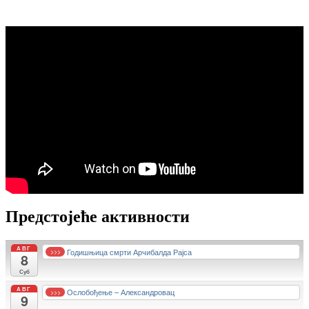
Предстојеће активности
АВГ
Годишњица смрти Арчибалда Рајса
>>>
8
Суб
АВГ
Ослобођење – Александровац
>>>
9