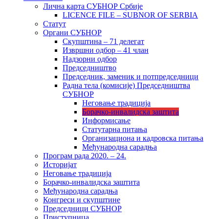
Лична карта СУБНОР Србије
LICENCE FILE – SUBNOR OF SERBIA
Статут
Органи СУБНОР
Скупштина – 71 делегат
Извршни одбор – 41 члан
Надзорни одбор
Председништво
Председник, заменик и потпредседници
Радна тела (комисије) Председништва
СУБНОР
Неговање традиција
Борачко-инвалидска заштита
Информисање
Статутарна питања
Организациона и кадровска питања
Међународна сарадња
Програм рада 2020. – 24.
Историјат
Неговање традиција
Борачко-инвалидска заштита
Међународна сарадња
Конгреси и скупштине
Председници СУБНОР
Приступница