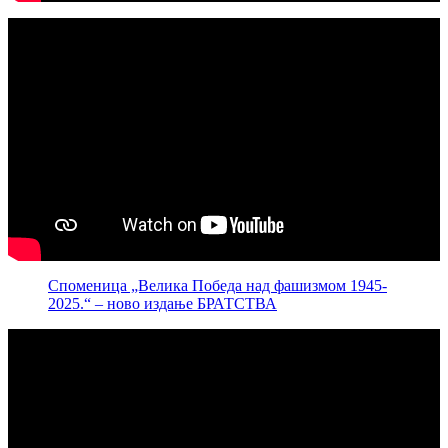
Споменица „Велика Победа над фашизмом 1945-
2025.“ – ново издање БРАТСТВА