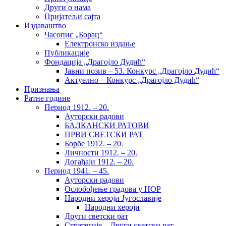
Други о нама
Пријатељи сајта
Издаваштво
Часопис „Борац“
Електронско издање
Публикације
Фондација „Драгојло Дудић“
Јавни позив – 53. Конкурс „Драгојло Дудић“
Актуелно – Конкурс „Драгојло Дудић“
Признања
Ратне године
Период 1912. – 20.
Ауторски радови
БАЛКАНСКИ РАТОВИ
ПРВИ СВЕТСКИ РАТ
Борбе 1912. – 20.
Личности 1912. – 20.
Догађаји 1912. – 20.
Период 1941. – 45.
Ауторски радови
Ослобођење градова у НОР
Народни хероји Југославије
Народни хероји
Други светски рат
Стратегије – Други светски рат