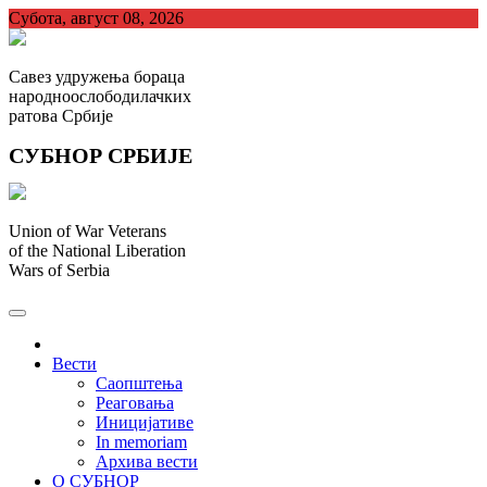
Skip
Субота, август 08, 2026
to
content
Савез удружења бораца
народноослободилачких
ратова Србије
СУБНОР СРБИЈЕ
Union of War Veterans
of the National Liberation
Wars of Serbia
СУБНОР Србијe
.
Вести
Саопштења
Реаговања
Иницијативе
In memoriam
Архива вести
О СУБНОР