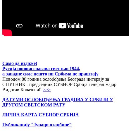
Само да издрже!
Русија поново спасава свет као 1944,
а западне силе нешто ни Србима не праштају
Поводом 80 година ослобођења Београда интервју за
СПУТНИК - председник СУБНОР Србија генерал-мајор
Видосав Ковачевић
>>>
ДАТУМИ ОСЛОБОЂЕЊА ГРАДОВА
У СРБИЈИ У
ДРУГОМ СВЕТСКОМ РАТУ
ЛИЧНА КАРТА СУБНОР СРБИЈА
Публикацију "Јунаци отаџбине"