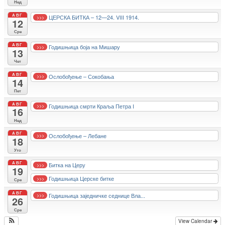
Нед
АВГ
ЦЕРСКА БИТКА – 12—24. VIII 1914.
>>>
12
Сре
АВГ
Годишњица боја на Мишару
>>>
13
Чет
АВГ
Ослобођење – Сокобања
>>>
14
Пет
АВГ
Годишњица смрти Краља Петра I
>>>
16
Нед
АВГ
Ослобођење – Лебане
>>>
18
Уто
АВГ
Битка на Церу
>>>
19
Годишњица Церске битке
>>>
Сре
АВГ
Годишњица заједничке седнице Вла...
>>>
26
Сре
View Calendar