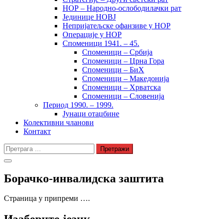
НОР – Народно-ослободилачки рат
Јединице НОВЈ
Непријатељске офанзиве у НОР
Операције у НОР
Споменици 1941. – 45.
Споменици – Србија
Споменици – Црна Гора
Споменици – БиХ
Споменици – Македонија
Споменици – Хрватска
Споменици – Словенија
Период 1990. – 1999.
Јунаци отаџбине
Колективни чланови
Контакт
Претрага
за:
Борачко-инвалидска заштита
Страница у припреми ….