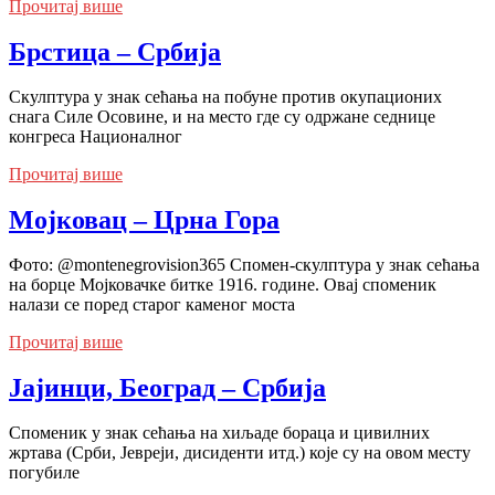
Прочитај више
Брстица – Србија
Скулптура у знак сећања на побуне против окупационих
снага Силе Осовине, и на место где су одржане седнице
конгреса Националног
Прочитај више
Мојковац – Црна Гора
Фото: @montenegrovision365 Спомен-скулптура у знак сећања
на борце Мојковачке битке 1916. године. Овај споменик
налази се поред старог каменог моста
Прочитај више
Јајинци, Београд – Србија
Споменик у знак сећања на хиљаде бораца и цивилних
жртава (Срби, Јевреји, дисиденти итд.) које су на овом месту
погубиле