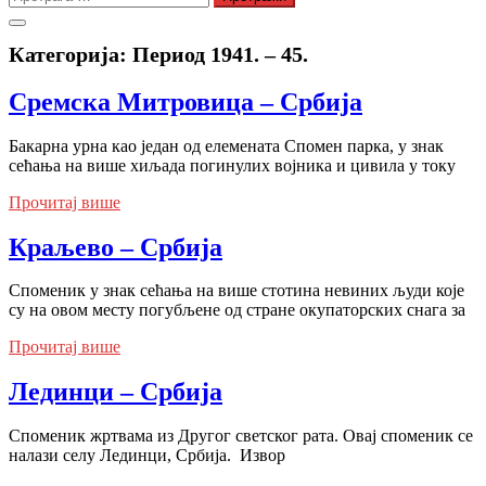
за:
Категорија:
Период 1941. – 45.
Сремска Митровица – Србија
Бакарна урна као један од елемената Спомен парка, у знак
сећања на више хиљада погинулих војника и цивила у току
Прочитај више
Краљево – Србија
Споменик у знак сећања на више стотина невиних људи које
су на овом месту погубљене од стране окупаторских снага за
Прочитај више
Лединци – Србија
Споменик жртвама из Другог светског рата. Овај споменик се
налази селу Лединци, Србија. Извор