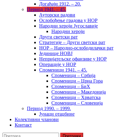
Догађаји 1912. – 20.
Период 1941. – 45.
Ауторски радови
Ослобођење градова у НОР
Народни хероји Југославије
Народни хероји
Други светски рат
Стратегије – Други светски рат
НОР – Народно-ослободилачки рат
Јединице НОВЈ
Непријатељске офанзиве у НОР
Операције у НОР
Споменици 1941. – 45.
Споменици – Србија
Споменици – Црна Гора
Споменици – БиХ
Споменици – Македонија
Споменици – Хрватска
Споменици – Словенија
Период 1990. – 1999.
Јунаци отаџбине
Колективни чланови
Контакт
Претрага