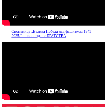
Споменица „Велика Победа над фашизмом 1945-
2025.“ – ново издање БРАТСТВА