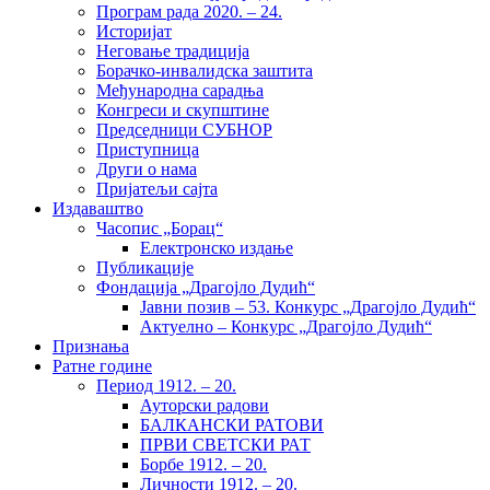
Програм рада 2020. – 24.
Историјат
Неговање традиција
Борачко-инвалидска заштита
Међународна сарадња
Конгреси и скупштине
Председници СУБНОР
Приступница
Други о нама
Пријатељи сајта
Издаваштво
Часопис „Борац“
Електронско издање
Публикације
Фондација „Драгојло Дудић“
Јавни позив – 53. Конкурс „Драгојло Дудић“
Актуелно – Конкурс „Драгојло Дудић“
Признања
Ратне године
Период 1912. – 20.
Ауторски радови
БАЛКАНСКИ РАТОВИ
ПРВИ СВЕТСКИ РАТ
Борбе 1912. – 20.
Личности 1912. – 20.