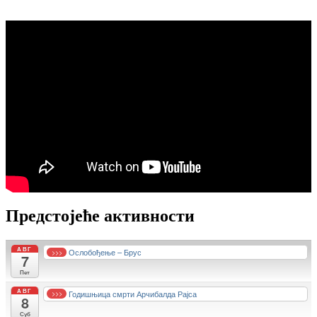
Предстојеће активности
АВГ
Ослобођење – Брус
>>>
7
Пет
АВГ
Годишњица смрти Арчибалда Рајса
>>>
8
Суб