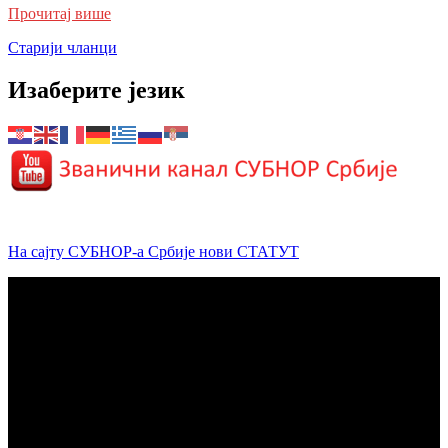
Прочитај више
Кретање
Старији чланци
чланака
Изаберите језик
На сајту СУБНОР-а Србије нови СТАТУТ