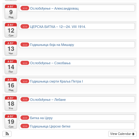
АВГ
Ослобођење – Александровац
>>>
9
Нед
АВГ
ЦЕРСКА БИТКА – 12—24. VIII 1914.
>>>
12
Сре
АВГ
Годишњица боја на Мишару
>>>
13
Чет
АВГ
Ослобођење – Сокобања
>>>
14
Пет
АВГ
Годишњица смрти Краља Петра I
>>>
16
Нед
АВГ
Ослобођење – Лебане
>>>
18
Уто
АВГ
Битка на Церу
>>>
19
Годишњица Церске битке
>>>
Сре
View Calendar