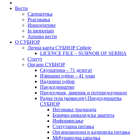
Вести
Саопштења
Реаговања
Иницијативе
In memoriam
Архива вести
О СУБНОР
Лична карта СУБНОР Србије
LICENCE FILE – SUBNOR OF SERBIA
Статут
Органи СУБНОР
Скупштина – 71 делегат
Извршни одбор – 41 члан
Надзорни одбор
Председништво
Председник, заменик и потпредседници
Радна тела (комисије) Председништва
СУБНОР
Неговање традиција
Борачко-инвалидска заштита
Информисање
Статутарна питања
Организациона и кадровска питања
Међународна сарадња