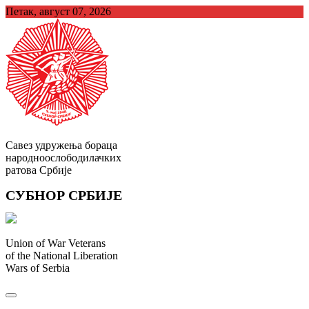
Skip
Петак, август 07, 2026
to
content
Савез удружења бораца
народноослободилачких
ратова Србије
СУБНОР СРБИЈЕ
Union of War Veterans
of the National Liberation
Wars of Serbia
СУБНОР Србијe
.