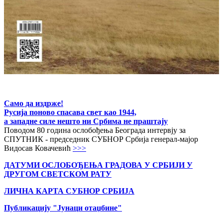
Само да издрже!
Русија поново спасава свет као 1944,
а западне силе нешто ни Србима не праштају
Поводом 80 година ослобођења Београда интервју за
СПУТНИК - председник СУБНОР Србија генерал-мајор
Видосав Ковачевић
>>>
ДАТУМИ ОСЛОБОЂЕЊА ГРАДОВА
У СРБИЈИ У
ДРУГОМ СВЕТСКОМ РАТУ
ЛИЧНА КАРТА СУБНОР СРБИЈА
Публикацију "Јунаци отаџбине"