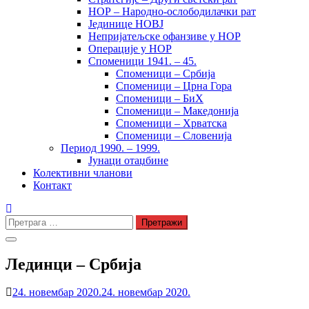
НОР – Народно-ослободилачки рат
Јединице НОВЈ
Непријатељске офанзиве у НОР
Операције у НОР
Споменици 1941. – 45.
Споменици – Србија
Споменици – Црна Гора
Споменици – БиХ
Споменици – Македонија
Споменици – Хрватска
Споменици – Словенија
Период 1990. – 1999.
Јунаци отаџбине
Колективни чланови
Контакт
Претрага
за:
Лединци – Србија
24. новембар 2020.
24. новембар 2020.