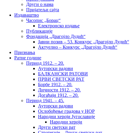
Други о нама
Пријатељи сајта
Издаваштво
Часопис „Борац“
Електронско издање
Публикације
Фондација „Драгојло Дудић“
Јавни позив – 53. Конкурс „Драгојло Дудић“
Актуелно – Конкурс „Драгојло Дудић“
Признања
Ратне године
Период 1912. – 20.
Ауторски радови
БАЛКАНСКИ РАТОВИ
ПРВИ СВЕТСКИ РАТ
Борбе 1912. – 20.
Личности 1912. – 20.
Догађаји 1912. – 20.
Период 1941. – 45.
Ауторски радови
Ослобођење градова у НОР
Народни хероји Југославије
Народни хероји
Други светски рат
Стратегије – Други светски рат