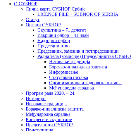
О СУБНОР
Лична карта СУБНОР Србије
LICENCE FILE – SUBNOR OF SERBIA
Статут
Органи СУБНОР
Скупштина – 71 делегат
Извршни одбор – 41 члан
Надзорни одбор
Председништво
Председник, заменик и потпредседници
Радна тела (комисије) Председништва СУБН
Неговање традиција
Борачко-инвалидска заштита
Информисање
Статутарна питања
Организациона и кадровска питања
Међународна сарадња
Програм рада 2020. – 24.
Историјат
Неговање традиција
Борачко-инвалидска заштита
Међународна сарадња
Конгреси и скупштине
Председници СУБНОР
Приступница