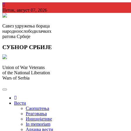
Skip
to
Петак, август 07, 2026
content
Савез удружења бораца
народноослободилачких
ратова Србије
СУБНОР СРБИЈЕ
Union of War Veterans
of the National Liberation
Wars of Serbia
СУБНОР Србијe
.
Вести
Саопштења
Реаговања
Иницијативе
In memoriam
Архива вести