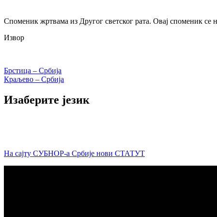
Споменик жртвама из Другог светског рата. Овај споменик се 
Извор
Кретање
Брстица – Србија
Краљево – Србија
чланка
Изаберите језик
На сајту СУБНОР-а Србије нови СТАТУТ