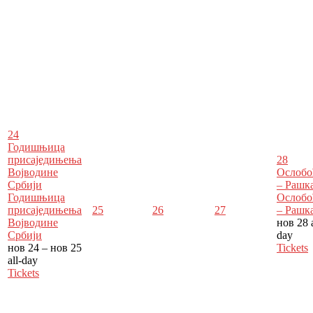
24
Годишњица
присаједињења
28
Војводине
Ослобо
Србији
– Рашк
Годишњица
Ослобо
присаједињења
25
26
27
– Рашк
Војводине
нов 28
Србији
day
нов 24 – нов 25
Tickets
all-day
Tickets