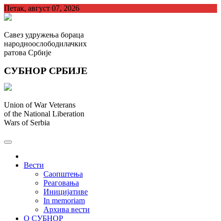
Skip
Петак, август 07, 2026
to
content
Савез удружења бораца
народноослободилачких
ратова Србије
СУБНОР СРБИЈЕ
Union of War Veterans
of the National Liberation
Wars of Serbia
СУБНОР Србијe
.
Вести
Саопштења
Реаговања
Иницијативе
In memoriam
Архива вести
О СУБНОР