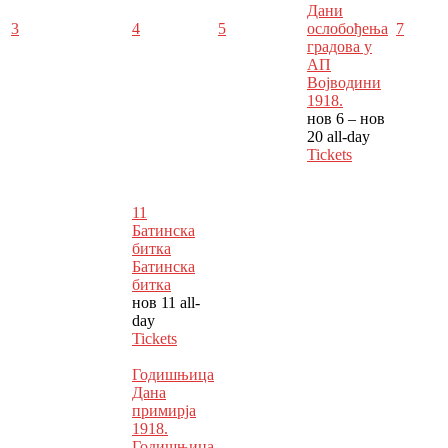
Дани
3
4
5
ослобођења
7
градова у
АП
Војводини
1918.
нов 6 – нов
20
all-day
Tickets
11
Батинска
битка
Батинска
битка
нов 11
all-
day
Tickets
Годишњица
Дана
примирја
1918.
Годишњица