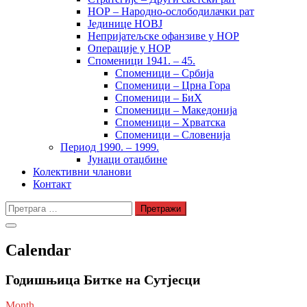
НОР – Народно-ослободилачки рат
Јединице НОВЈ
Непријатељске офанзиве у НОР
Операције у НОР
Споменици 1941. – 45.
Споменици – Србија
Споменици – Црна Гора
Споменици – БиХ
Споменици – Македонија
Споменици – Хрватска
Споменици – Словенија
Период 1990. – 1999.
Јунаци отаџбине
Колективни чланови
Контакт
Претрага
за:
Calendar
Годишњица Битке на Сутјесци
Month