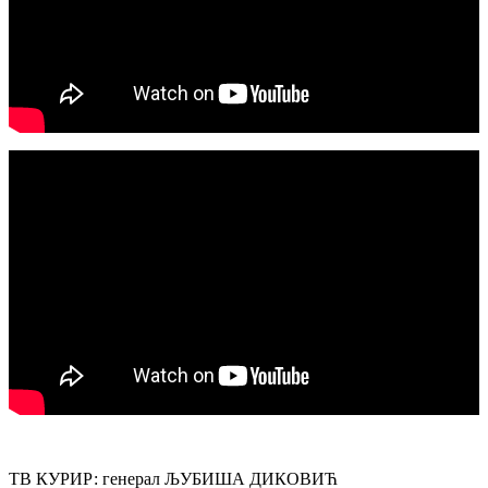
ТВ КУРИР: генерал ЉУБИША ДИКОВИЋ