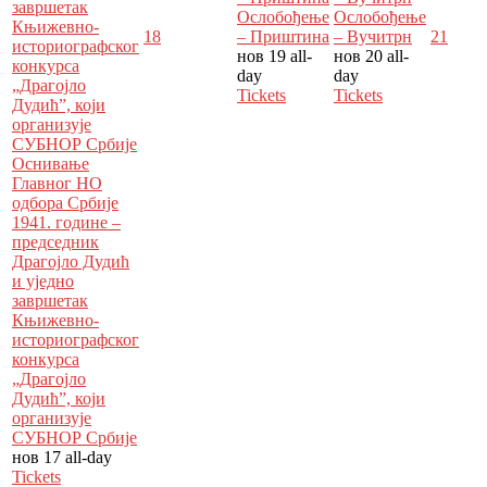
завршетак
Ослобођење
Ослобођење
Књижевно-
18
– Приштина
– Вучитрн
21
историографског
нов 19
all-
нов 20
all-
конкурса
day
day
„Драгојло
Tickets
Tickets
Дудић”, који
организује
СУБНОР Србије
Оснивање
Главног НО
одбора Србије
1941. године –
пред­седник
Драгојло Дудић
и уједно
завршетак
Књижевно-
историографског
конкурса
„Драгојло
Дудић”, који
организује
СУБНОР Србије
нов 17
all-day
Tickets