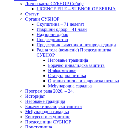
Лична карта СУБНОР Србије
LICENCE FILE – SUBNOR OF SERBIA
Статут
Органи СУБНОР
Скупштина – 71 делегат
Извршни одбор – 41 члан
Надзорни одбор
Председништво
Председник, заменик и потпредседници
Радна тела (комисије) Председништва
СУБНОР
Неговање традиција
Борачко-инвалидска заштита
Информисање
Статутарна питања
Организациона и кадровска питања
Међународна сарадња
Програм рада 2020. – 24.
Историјат
Неговање традиција
Борачко-инвалидска заштита
Међународна сарадња
Конгреси и скупштине
Председници СУБНОР
Приступница