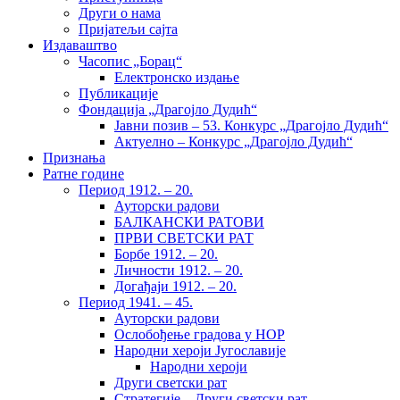
Други о нама
Пријатељи сајта
Издаваштво
Часопис „Борац“
Електронско издање
Публикације
Фондација „Драгојло Дудић“
Јавни позив – 53. Конкурс „Драгојло Дудић“
Актуелно – Конкурс „Драгојло Дудић“
Признања
Ратне године
Период 1912. – 20.
Ауторски радови
БАЛКАНСКИ РАТОВИ
ПРВИ СВЕТСКИ РАТ
Борбе 1912. – 20.
Личности 1912. – 20.
Догађаји 1912. – 20.
Период 1941. – 45.
Ауторски радови
Ослобођење градова у НОР
Народни хероји Југославије
Народни хероји
Други светски рат
Стратегије – Други светски рат