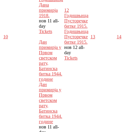
Дана
примирја
12
1918.
Годишњица
нов 11
all-
Пусторечке
day
битке 1915.
Tickets
Годишњица
10
Пусторечке
13
14
Дан
битке 1915.
примирја у
нов 12
all-
Првом
day
светском
Tickets
рату,
Батинска
битка 1944.
године
Дан
примирја у
Првом
светском
рату,
Батинска
битка 1944.
године
нов 11
all-