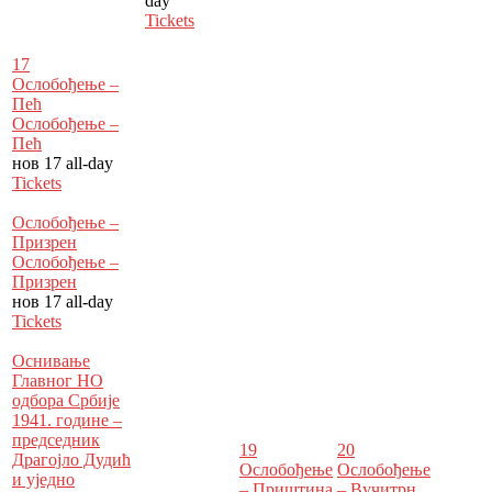
day
Tickets
17
Ослобођење –
Пећ
Ослобођење –
Пећ
нов 17
all-day
Tickets
Ослобођење –
Призрен
Ослобођење –
Призрен
нов 17
all-day
Tickets
Оснивање
Главног НО
одбора Србије
1941. године –
пред­седник
19
20
Драгојло Дудић
Ослобођење
Ослобођење
и уједно
– Приштина
– Вучитрн