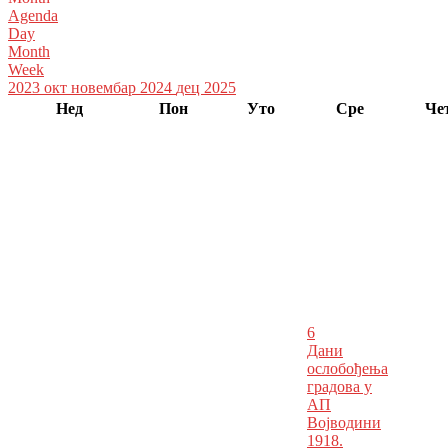
Agenda
Day
Month
Week
2023
окт
новембар 2024
дец
2025
Нед
Пон
Уто
Сре
Че
6
Дани
ослобођења
градова у
АП
Војводини
1918.