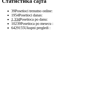
Статистика сајта
39
Posetioci trenutno online:
1954
Posetioci danas:
1,334
Posetioca po danu:
10239
Posetioca po mesecu :
6429155
Ukupni pregledi :