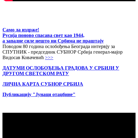
Само да издрже!
Русија поново спасава свет као 1944,
а западне силе нешто ни Србима не праштају
Поводом 80 година ослобођења Београда интервју за
СПУТНИК - председник СУБНОР Србија генерал-мајор
Видосав Ковачевић
>>>
ДАТУМИ ОСЛОБОЂЕЊА ГРАДОВА
У СРБИЈИ У
ДРУГОМ СВЕТСКОМ РАТУ
ЛИЧНА КАРТА СУБНОР СРБИЈА
Публикацију "Јунаци отаџбине"