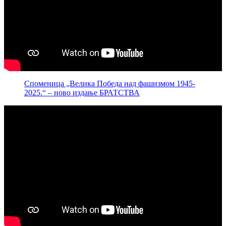
Споменица „Велика Победа над фашизмом 1945-
2025.“ – ново издање БРАТСТВА