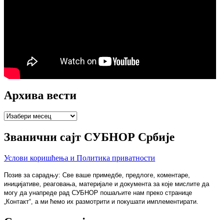
Архива вести
Архива
вести
Званични сајт СУБНОР Србије
Услови коришћења и Политика приватности
Позив за сарадњу: Све ваше примедбе, предлоге, коментаре,
иницијативе, реаговања, материјале и документа за које мислите да
могу да унапреде рад СУБНОР пошаљите нам преко странице
„Контакт“, а ми ћемо их размотрити и покушати имплементирати.