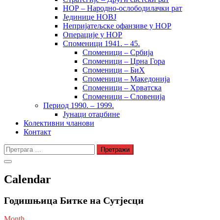
НОР – Народно-ослободилачки рат
Јединице НОВЈ
Непријатељске офанзиве у НОР
Операције у НОР
Споменици 1941. – 45.
Споменици – Србија
Споменици – Црна Гора
Споменици – БиХ
Споменици – Македонија
Споменици – Хрватска
Споменици – Словенија
Период 1990. – 1999.
Јунаци отаџбине
Колективни чланови
Контакт
Претрага
за:
Calendar
Годишњица Битке на Сутјесци
Month