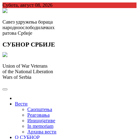
Skip
Субота, август 08, 2026
to
content
Савез удружења бораца
народноослободилачких
ратова Србије
СУБНОР СРБИЈЕ
Union of War Veterans
of the National Liberation
Wars of Serbia
СУБНОР Србијe
.
Вести
Саопштења
Реаговања
Иницијативе
In memoriam
Архива вести
О СУБНОР