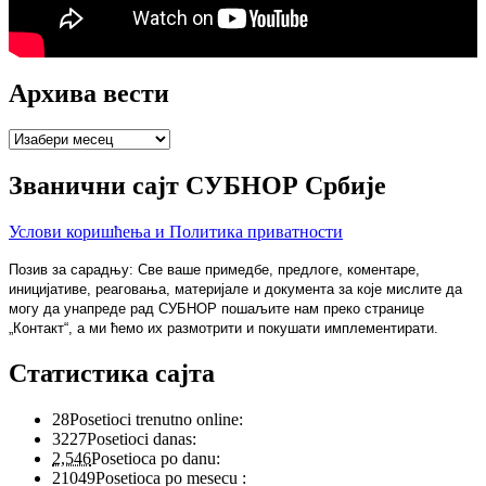
Архива вести
Архива
вести
Званични сајт СУБНОР Србије
Услови коришћења и Политика приватности
Позив за сарадњу: Све ваше примедбе, предлоге, коментаре,
иницијативе, реаговања, материјале и документа за које мислите да
могу да унапреде рад СУБНОР пошаљите нам преко странице
„Контакт“, а ми ћемо их размотрити и покушати имплементирати.
Статистика сајта
28
Posetioci trenutno online:
3227
Posetioci danas:
2,546
Posetioca po danu:
21049
Posetioca po mesecu :