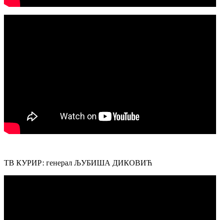
ТВ КУРИР: генерал ЉУБИША ДИКОВИЋ