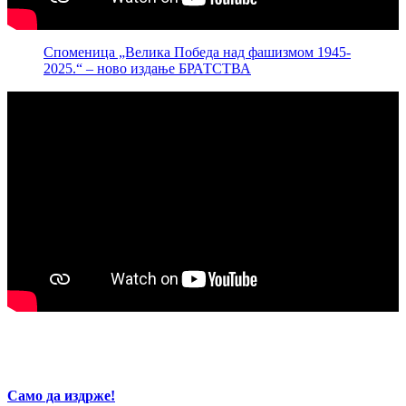
Споменица „Велика Победа над фашизмом 1945-
2025.“ – ново издање БРАТСТВА
Само да издрже!