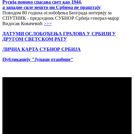
Русија поново спасава свет као 1944,
а западне силе нешто ни Србима не праштају
Поводом 80 година ослобођења Београда интервју за
СПУТНИК - председник СУБНОР Србија генерал-мајор
Видосав Ковачевић
>>>
ДАТУМИ ОСЛОБОЂЕЊА ГРАДОВА
У СРБИЈИ У
ДРУГОМ СВЕТСКОМ РАТУ
ЛИЧНА КАРТА СУБНОР СРБИЈА
Публикацију "Јунаци отаџбине"