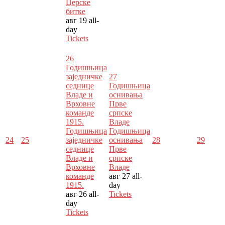
Церске
битке
авг 19
all-
day
Tickets
26
Годишњица
заједничке
27
седнице
Годишњица
Владе и
оснивања
Врховне
Прве
команде
српске
1915.
Владе
Годишњица
Годишњица
24
25
заједничке
оснивања
28
29
седнице
Прве
Владе и
српске
Врховне
Владе
команде
авг 27
all-
1915.
day
авг 26
all-
Tickets
day
Tickets