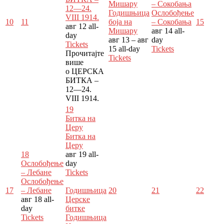
Мишару
– Сокобања
12—24.
Годишњица
Ослобођење
VIII 1914.
10
11
боја на
– Сокобања
15
авг 12
all-
Мишару
авг 14
all-
day
авг 13 – авг
day
Tickets
15
all-day
Tickets
Прочитајте
Tickets
више
о ЦЕРСКА
БИТКА –
12—24.
VIII 1914.
19
Битка на
Церу
Битка на
Церу
18
авг 19
all-
Ослобођење
day
– Лебане
Tickets
Ослобођење
17
– Лебане
Годишњица
20
21
22
авг 18
all-
Церске
day
битке
Tickets
Годишњица