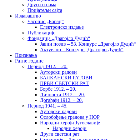
Други о нама
Пријатељи сајта
Издаваштво
Часопис „Борац“
Електронско издање
Публикације
Фондација „Драгојло Дудић“
Јавни позив – 53. Конкурс „Драгојло Дудић“
Актуелно – Конкурс „Драгојло Дудић“
Признања
Ратне године
Период 1912. – 20.
Ауторски радови
БАЛКАНСКИ РАТОВИ
ПРВИ СВЕТСКИ РАТ
Борбе 1912. – 20.
Личности 1912. – 20.
Догађаји 1912. – 20.
Период 1941. – 45.
Ауторски радови
Ослобођење градова у НОР
Народни хероји Југославије
Народни хероји
Други светски рат
Стратегије – Други светски рат