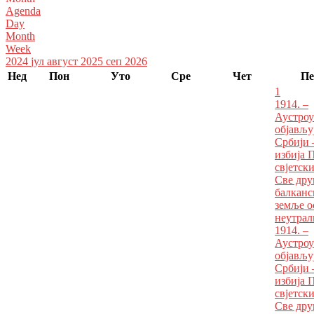
Agenda
Day
Month
Week
2024
јул
август 2025
сеп
2026
Нед
Пон
Уто
Сре
Чет
Пе
1
1914. –
Аустроу
објављу
Србији 
избија 
свјетски
Све дру
балканс
земље о
неутрал
1914. –
Аустроу
објављу
Србији 
избија 
свјетски
Све дру