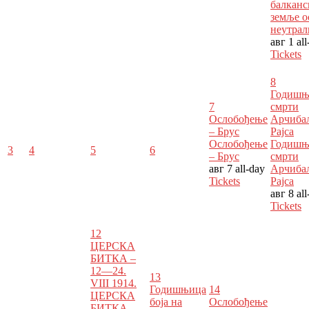
балканс
земље о
неутрал
авг 1
al
Tickets
8
Годишњ
7
смрти
Ослобођење
Арчиба
– Брус
Рајса
Ослобођење
Годишњ
3
4
5
6
– Брус
смрти
авг 7
all-day
Арчиба
Tickets
Рајса
авг 8
al
Tickets
12
ЦЕРСКА
БИТКА –
12—24.
13
VIII 1914.
Годишњица
14
ЦЕРСКА
боја на
Ослобођење
БИТКА –