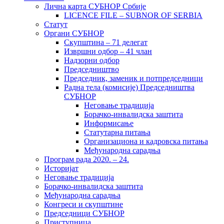
Лична карта СУБНОР Србије
LICENCE FILE – SUBNOR OF SERBIA
Статут
Органи СУБНОР
Скупштина – 71 делегат
Извршни одбор – 41 члан
Надзорни одбор
Председништво
Председник, заменик и потпредседници
Радна тела (комисије) Председништва
СУБНОР
Неговање традиција
Борачко-инвалидска заштита
Информисање
Статутарна питања
Организациона и кадровска питања
Међународна сарадња
Програм рада 2020. – 24.
Историјат
Неговање традиција
Борачко-инвалидска заштита
Међународна сарадња
Конгреси и скупштине
Председници СУБНОР
Приступница