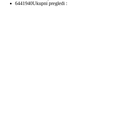
6441940
Ukupni pregledi :