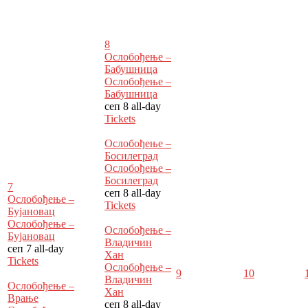
8
Ослобођење –
Бабушница
Ослобођење –
Бабушница
сеп 8
all-day
Tickets
Ослобођење –
Босилеград
Ослобођење –
Босилеград
7
сеп 8
all-day
Ослобођење –
Tickets
Бујановац
Ослобођење –
Ослобођење –
Бујановац
Владичин
сеп 7
all-day
Хан
Tickets
Ослобођење –
9
10
Владичин
Ослобођење –
Хан
Врање
сеп 8
all-day