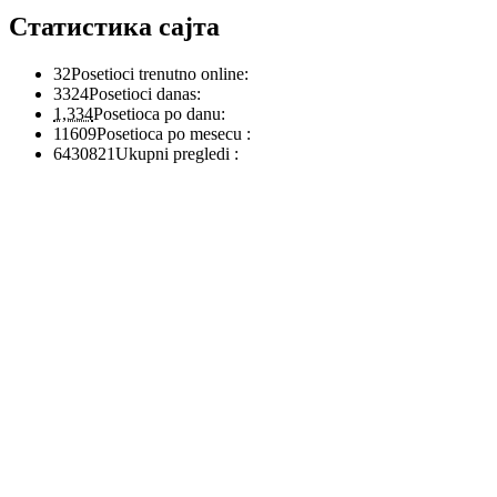
Статистика сајта
32
Posetioci trenutno online:
3324
Posetioci danas:
1,334
Posetioca po danu:
11609
Posetioca po mesecu :
6430821
Ukupni pregledi :