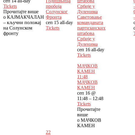
сеп 14
all-day
Годишњица
штабова
Tickets
пробоја
Србије у
Прочитајте више
Солунског
Дуленима
о КАЈМАКЧАЛАН
Фронта
Саветовање
– кључни положај
сеп 15
all-day
команданата
на Солунском
Tickets
партизанских
фронту
штабова
Србије у
Дуленима
сеп 16
all-day
Tickets
МАЧКОВ
КАМЕН
11:48
МАЧКОВ
КАМЕН
сеп 16 @
11:48 – 12:48
Tickets
Прочитајте
више
о МАЧКОВ
КАМЕН
22