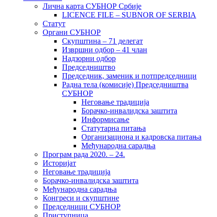
Лична карта СУБНОР Србије
LICENCE FILE – SUBNOR OF SERBIA
Статут
Органи СУБНОР
Скупштина – 71 делегат
Извршни одбор – 41 члан
Надзорни одбор
Председништво
Председник, заменик и потпредседници
Радна тела (комисије) Председништва
СУБНОР
Неговање традиција
Борачко-инвалидска заштита
Информисање
Статутарна питања
Организациона и кадровска питања
Међународна сарадња
Програм рада 2020. – 24.
Историјат
Неговање традиција
Борачко-инвалидска заштита
Међународна сарадња
Конгреси и скупштине
Председници СУБНОР
Приступница