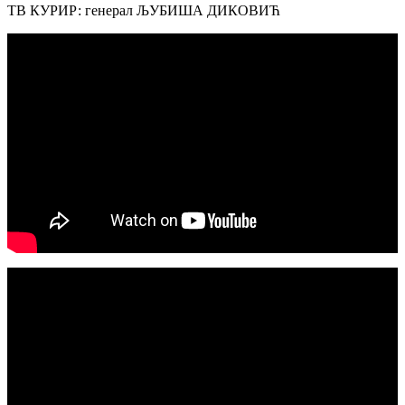
ТВ КУРИР: генерал ЉУБИША ДИКОВИЋ