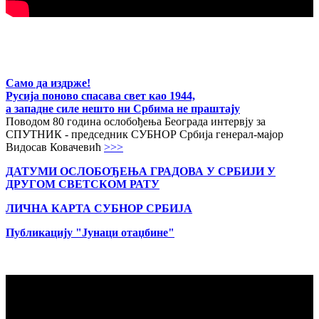
Само да издрже!
Русија поново спасава свет као 1944,
а западне силе нешто ни Србима не праштају
Поводом 80 година ослобођења Београда интервју за
СПУТНИК - председник СУБНОР Србија генерал-мајор
Видосав Ковачевић
>>>
ДАТУМИ ОСЛОБОЂЕЊА ГРАДОВА
У СРБИЈИ У
ДРУГОМ СВЕТСКОМ РАТУ
ЛИЧНА КАРТА СУБНОР СРБИЈА
Публикацију "Јунаци отаџбине"