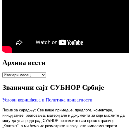
Архива вести
Архива
вести
Званични сајт СУБНОР Србије
Услови коришћења и Политика приватности
Позив за сарадњу: Све ваше примедбе, предлоге, коментаре,
иницијативе, реаговања, материјале и документа за које мислите да
могу да унапреде рад СУБНОР пошаљите нам преко странице
„Контакт“, а ми ћемо их размотрити и покушати имплементирати.