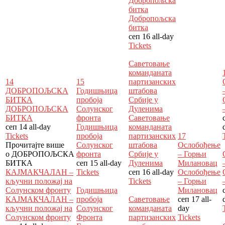
Добропољска
битка
Добропољска
битка
сеп 16
all-day
Tickets
Саветовање
команданата
14
15
партизанских
ДОБРОПОЉСКА
Годишњица
штабова
БИТКА
пробоја
Србије у
ДОБРОПОЉСКА
Солунског
Дуленима
БИТКА
фронта
Саветовање
сеп 14
all-day
Годишњица
команданата
Tickets
пробоја
партизанских
17
Прочитајте више
Солунског
штабова
Ослобођење
о ДОБРОПОЉСКА
фронта
Србије у
– Горњи
БИТКА
сеп 15
all-day
Дуленима
Милановац
КАЈМАКЧАЛАН –
Tickets
сеп 16
all-day
Ослобођење
кључни положај на
Tickets
– Горњи
Солунском фронту
Годишњица
Милановац
КАЈМАКЧАЛАН –
пробоја
Саветовање
сеп 17
all-
кључни положај на
Солунског
команданата
day
Солунском фронту
Фронта
партизанских
Tickets