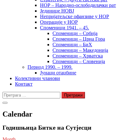
НОР – Народно-ослободилачки рат
Јединице НОВЈ
Непријатељске офанзиве у НОР
Операције у НОР
Споменици 1941. – 45.
Споменици – Србија
Споменици – Црна Гора
Споменици – БиХ
Споменици – Македонија
Споменици – Хрватска
Споменици – Словенија
Период 1990. – 1999.
Јунаци отаџбине
Колективни чланови
Контакт
Претрага
за:
Calendar
Годишњица Битке на Сутјесци
Month