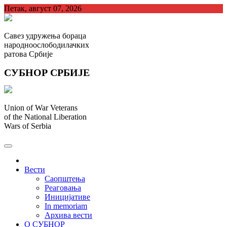
Skip
Петак, август 07, 2026
to
content
Савез удружења бораца
народноослободилачких
ратова Србије
СУБНОР СРБИЈЕ
Union of War Veterans
of the National Liberation
Wars of Serbia
СУБНОР Србијe
.
Вести
Саопштења
Реаговања
Иницијативе
In memoriam
Архива вести
О СУБНОР