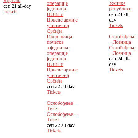
Крупањ
операције
Ужичке
сеп 21
all-day
јединица
републике
Tickets
НОВЈ и
сеп 24
all-
Црвене армије
day
у источној
Tickets
Србији
Годишњица
Ослобођење
почетка
– Лозница
заједничке
Ослобођење
операције
– Лозница
јединица
сеп 24
all-
НОВЈ и
day
Црвене армије
Tickets
у источној
Србији
сеп 22
all-day
Tickets
Ослобођење –
Тител
Ослобођење –
Тител
сеп 22
all-day
Tickets