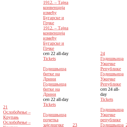
1912. – Тајна
конвенција
између
Бугарске и
Грчке
1912. – Тајна
конвенција
између
Бугарске и
Грчке
сеп 22
all-day
24
Tickets
Годишњица
Ужичке
Годишњица
Републике
битке на
Годишњица
Дрини
Ужичке
Годишњица
Републике
битке на
сеп 24
all-
Дрини
day
сеп 22
all-day
Tickets
Tickets
21
Годишњица
Ослобођење –
Годишњица
Ужичке
Крупањ
почетка
републике
Ослобођење –
заједничке
23
Годишњица