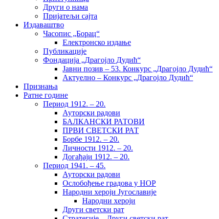
Други о нама
Пријатељи сајта
Издаваштво
Часопис „Борац“
Електронско издање
Публикације
Фондација „Драгојло Дудић“
Јавни позив – 53. Конкурс „Драгојло Дудић“
Актуелно – Конкурс „Драгојло Дудић“
Признања
Ратне године
Период 1912. – 20.
Ауторски радови
БАЛКАНСКИ РАТОВИ
ПРВИ СВЕТСКИ РАТ
Борбе 1912. – 20.
Личности 1912. – 20.
Догађаји 1912. – 20.
Период 1941. – 45.
Ауторски радови
Ослобођење градова у НОР
Народни хероји Југославије
Народни хероји
Други светски рат
Стратегије – Други светски рат