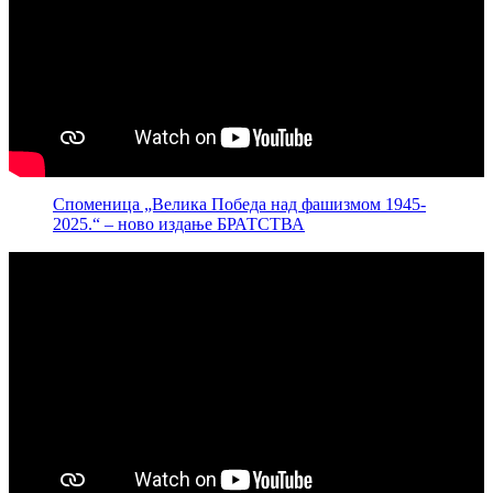
Споменица „Велика Победа над фашизмом 1945-
2025.“ – ново издање БРАТСТВА