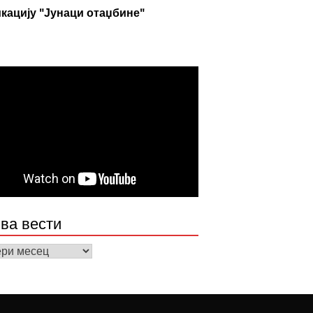
кацију "Јунаци отаџбине"
ва вести
а