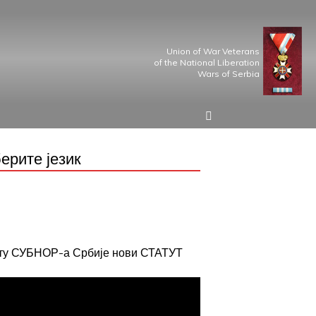
Union of War Veterans
of the National Liberation
Wars of Serbia
ерите језик
јту СУБНОР-а Србије нови СТАТУТ
р трупама Великих сила.
у, Равенсбрик и Маутхаузен, Павлос Мелас у Грчкој, логора у Норвешкој
21: