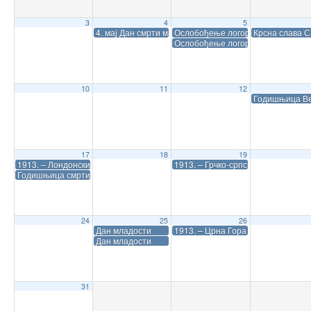
3
4
5
4. мај Дан смрти маршала Тита
Ослобођење логора у Маутхаузен
Крсна слава 
Ослобођење логора у Маутхаузен
10
11
12
Годишњица Ве
17
18
19
1913. – Лондонски мировни споразум
1913. – Грчко-српски споразум у 
Годишњица смрти Војводе Путника
24
25
26
Дан младости
1913. – Црна Гора стала на страну
Дан младости
31