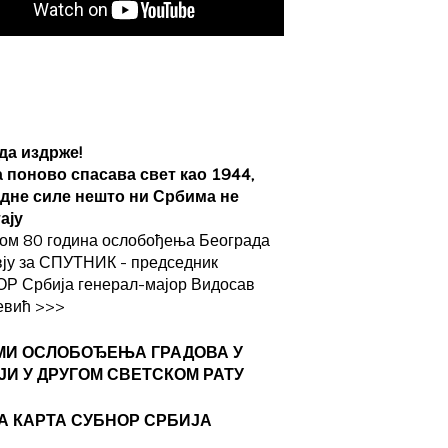
да издрже!
а поново спасава свет као 1944,
адне силе нешто ни Србима не
ају
ом 80 година ослобођења Београда
вју за СПУТНИК - председник
Р Србија генерал-мајор Видосав
евић
>>>
МИ ОСЛОБОЂЕЊА ГРАДОВА
У
ЈИ У ДРУГОМ СВЕТСКОМ РАТУ
А КАРТА СУБНОР СРБИЈА