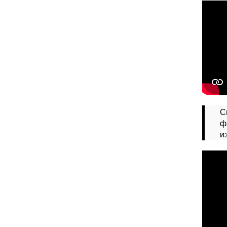
С
ф
и