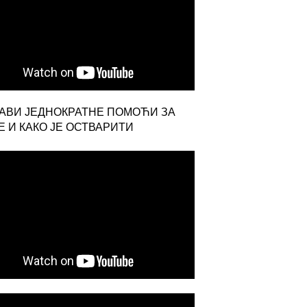
-а Србије
ровни споразум о одбрамбеном савезу
ЈАВИ ЈЕДНОКРАТНЕ ПОМОЋИ ЗА
 И КАКО ЈЕ ОСТВАРИТИ
ника.