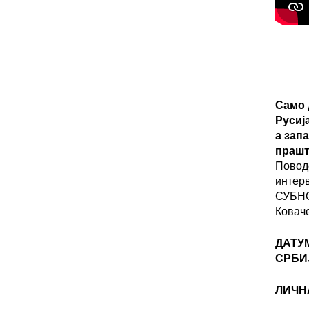
Само 
Русиј
а зап
прашт
Повод
интер
СУБНО
Ковач
ДАТУ
СРБИ
ЛИЧН