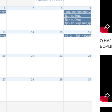
6
7
8
9
у
Савеза
Годишњица формирања СУБНОР
у
Дан победе
Дан победе
Дан победе над фашизмом
13
14
15
16
лике мајске скупштине
1912. – Тајни бугарско-грчки ми
О НА
БОРЦЕ
20
21
22
23
Солуну
27
28
29
30
 Србије у рату против Бугарске и послала Србији у помоћ одред од 12 000 вој