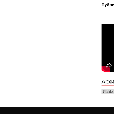
Публи
Архи
Архив
вести