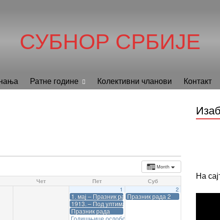
СУБНОР СРБИЈЕ
нања
Ратне године
Колективни чланови
Контакт
Изаб
Month
На са
Чет
Пет
Суб
1
2
1. мај – Празник рада
Празник рада 2
1913. – Под ултиматумом, Црна Гора предала Скада
Празник рада
Годишњице ослобођења логора 1945: Бухенвалд, Даха