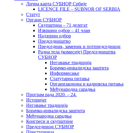
Лична карта СУБНОР Србије
LICENCE FILE – SUBNOR OF SERBIA
Статут
Органи СУБНОР
Скупштина – 71 делегат
Извршни одбор – 41 члан
Надзорни одбор
Председништво
Председник, заменик и потпредседници
Радна тела (комисије) Председништва
СУБНОР
Неговање традиција
Борачко-инвалидска заштита
Информисање
Статутарна питања
Организациона и кадровска питања
Међународна сарадња
Програм рада 2020. – 24.
Историјат
Неговање традиција
Борачко-инвалидска заштита
Међународна сарадња
Конгреси и скупштине
Председници СУБНОР
Приступница