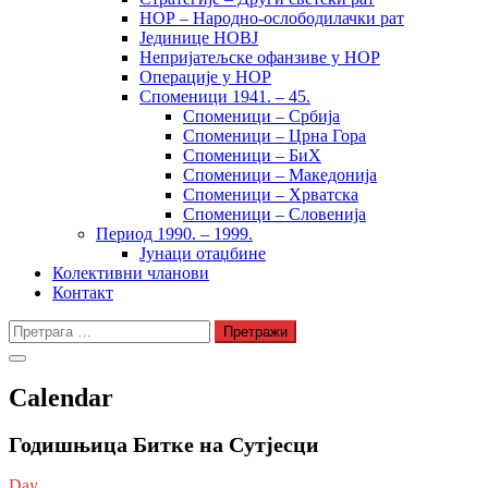
НОР – Народно-ослободилачки рат
Јединице НОВЈ
Непријатељске офанзиве у НОР
Операције у НОР
Споменици 1941. – 45.
Споменици – Србија
Споменици – Црна Гора
Споменици – БиХ
Споменици – Македонија
Споменици – Хрватска
Споменици – Словенија
Период 1990. – 1999.
Јунаци отаџбине
Колективни чланови
Контакт
Претрага
за:
Calendar
Годишњица Битке на Сутјесци
Day