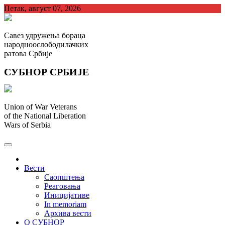
Skip
Петак, август 07, 2026
to
content
Савез удружења бораца
народноослободилачких
ратова Србије
СУБНОР СРБИЈЕ
Union of War Veterans
of the National Liberation
Wars of Serbia
СУБНОР Србијe
.
Вести
Саопштења
Реаговања
Иницијативе
In memoriam
Архива вести
О СУБНОР