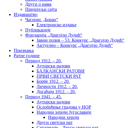
Други о нама
Пријатељи сајта
Издаваштво
Часопис „Борац“
Електронско издање
Публикације
Фондација „Драгојло Дудић“
Јавни позив – 53. Конкурс „Драгојло Дудић“
Актуелно – Конкурс „Драгојло Дудић“
Признања
Ратне године
Период 1912. – 20.
Ауторски радови
БАЛКАНСКИ РАТОВИ
ПРВИ СВЕТСКИ РАТ
Борбе 1912. – 20.
Личности 1912. – 20.
Догађаји 1912. – 20.
Период 1941. – 45.
Ауторски радови
Ослобођење градова у НОР
Народни хероји Југославије
Народни хероји
Други светски рат
Стратегије – Други светски рат