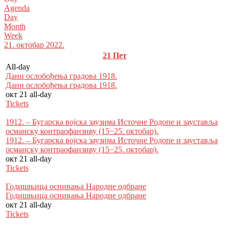
Agenda
Day
Month
Week
21. октобар 2022.
21
Пет
All-day
Дани ослобођења градова 1918.
Дани ослобођења градова 1918.
окт 21
all-day
Tickets
1912. – Бугарска војска заузима Источне Родопе и зауставља
османску контраофанзиву (15−25. октобар).
1912. – Бугарска војска заузима Источне Родопе и зауставља
османску контраофанзиву (15−25. октобар).
окт 21
all-day
Tickets
Годишњица оснивања Народне одбране
Годишњица оснивања Народне одбране
окт 21
all-day
Tickets