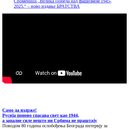
Споменица „Велика Победа над фашизмом 1945-
2025.“ – ново издање БРАТСТВА
Само да издрже!
Русија поново спасава свет као 1944,
а западне силе нешто ни Србима не праштају
Поводом 80 година ослобођења Београда интервју за