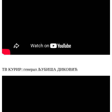
ТВ КУРИР: генерал ЉУБИША ДИКОВИЋ