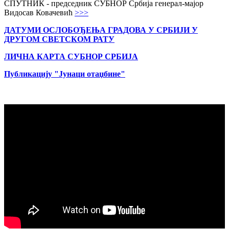
СПУТНИК - председник СУБНОР Србија генерал-мајор
Видосав Ковачевић
>>>
ДАТУМИ ОСЛОБОЂЕЊА ГРАДОВА
У СРБИЈИ У
ДРУГОМ СВЕТСКОМ РАТУ
ЛИЧНА КАРТА СУБНОР СРБИЈА
Публикацију "Јунаци отаџбине"