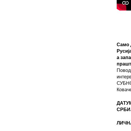
Само 
Русиј
а зап
прашт
Повод
интер
СУБНО
Ковач
ДАТУ
СРБИ
ЛИЧН