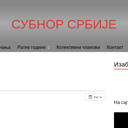
СУБНОР СРБИЈЕ
нања
Ратне године
Колективни чланови
Контакт
Изаб
Day
На са