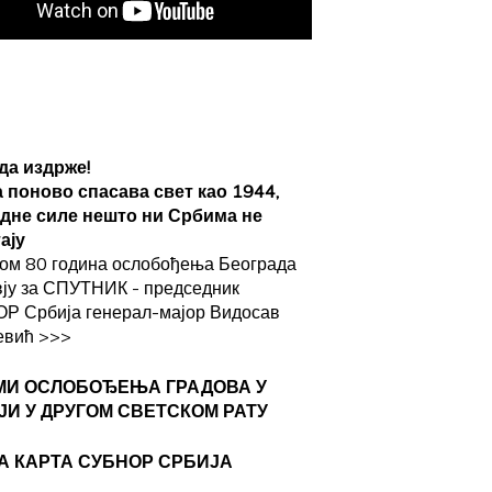
да издрже!
а поново спасава свет као 1944,
адне силе нешто ни Србима не
ају
ом 80 година ослобођења Београда
вју за СПУТНИК - председник
Р Србија генерал-мајор Видосав
евић
>>>
МИ ОСЛОБОЂЕЊА ГРАДОВА
У
ЈИ У ДРУГОМ СВЕТСКОМ РАТУ
А КАРТА СУБНОР СРБИЈА