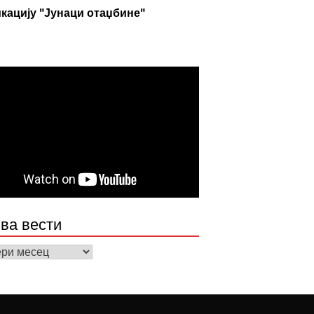
кацију "Јунаци отаџбине"
ва вести
а