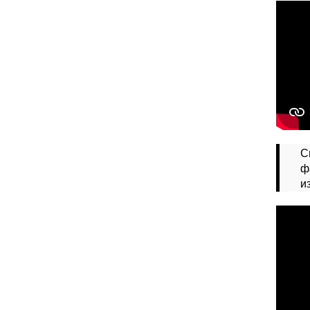
С
ф
и