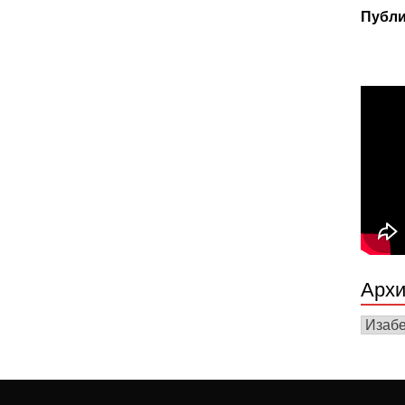
Публи
Архи
Архив
вести