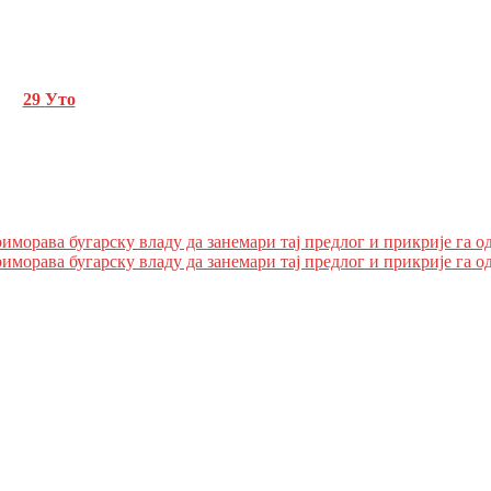
29
Уто
иморава бугарску владу да занемари тај предлог и прикрије га од
иморава бугарску владу да занемари тај предлог и прикрије га од