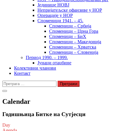
Јединице НОВЈ
Непријатељске офанзиве у НОР
Операције у НОР
Споменици 1941. – 45.
Споменици – Србија
Споменици – Црна Гора
Споменици – БиХ
Споменици – Македонија
Споменици – Хрватска
Споменици – Словенија
Период 1990. – 1999.
Јунаци отаџбине
Колективни чланови
Контакт
Претрага
за:
Calendar
Годишњица Битке на Сутјесци
Day
Agenda