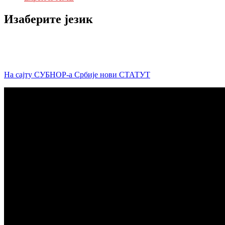
Изаберите језик
На сајту СУБНОР-а Србије нови СТАТУТ