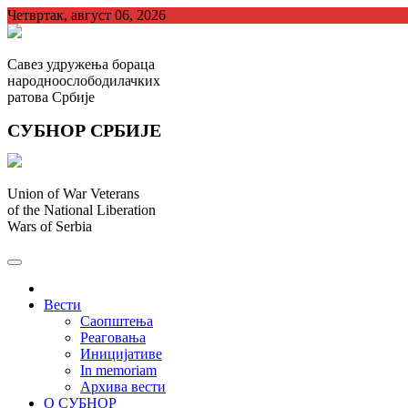
Skip
Четвртак, август 06, 2026
to
content
Савез удружења бораца
народноослободилачких
ратова Србије
СУБНОР СРБИЈЕ
Union of War Veterans
of the National Liberation
Wars of Serbia
СУБНОР Србијe
.
Вести
Саопштења
Реаговања
Иницијативе
In memoriam
Архива вести
О СУБНОР