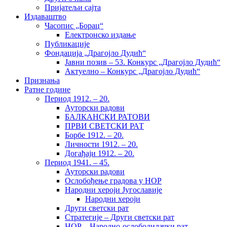
Пријатељи сајта
Издаваштво
Часопис „Борац“
Електронско издање
Публикације
Фондација „Драгојло Дудић“
Јавни позив – 53. Конкурс „Драгојло Дудић“
Актуелно – Конкурс „Драгојло Дудић“
Признања
Ратне године
Период 1912. – 20.
Ауторски радови
БАЛКАНСКИ РАТОВИ
ПРВИ СВЕТСКИ РАТ
Борбе 1912. – 20.
Личности 1912. – 20.
Догађаји 1912. – 20.
Период 1941. – 45.
Ауторски радови
Ослобођење градова у НОР
Народни хероји Југославије
Народни хероји
Други светски рат
Стратегије – Други светски рат
НОР – Народно-ослободилачки рат