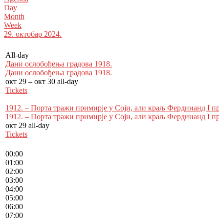
Day
Month
Week
29. октобар 2024.
All-day
Дани ослобођења градова 1918.
Дани ослобођења градова 1918.
окт 29 – окт 30
all-day
Tickets
1912. – Порта тражи примирје у Соји, али краљ Фердинанд I пр
1912. – Порта тражи примирје у Соји, али краљ Фердинанд I пр
окт 29
all-day
Tickets
00:00
01:00
02:00
03:00
04:00
05:00
06:00
07:00