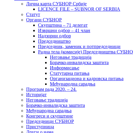
Лична карта СУБНОР Србије
LICENCE FILE – SUBNOR OF SERBIA
Статут
Органи СУБНОР
Скупштина – 71 делегат
Извршни одбор – 41 члан
Надзорни одбор
Председништво
Председник, заменик и потпредседници
Радна тела (комисије) Председништва СУБН
Неговање традиција
Борачко-инвалидска заштита
Информисање
Статутарна питања
Организациона и кадровска питања
Међународна сарадња
Програм рада 2020. – 24.
Историјат
Неговање традиција
Борачко-инвалидска заштита
Међународна сарадња
Конгреси и скупштине
Председници СУБНОР
Приступница
Други о нама