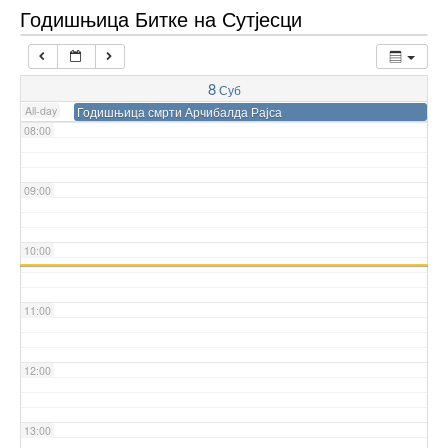
06:00
Годишњица Битке на Сутјесци
07:00
8
Суб
All-day
Годишњица смрти Арчибалда Рајса
08:00
09:00
10:00
11:00
12:00
13:00