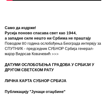
Само да издрже!
Русија поново спасава свет као 1944,
а западне силе нешто ни Србима не праштају
Поводом 80 година ослобођења Београда интервју за
СПУТНИК - председник СУБНОР Србија генерал-
мајор Видосав Ковачевић
>>>
ДАТУМИ ОСЛОБОЂЕЊА ГРАДОВА
У СРБИЈИ У
ДРУГОМ СВЕТСКОМ РАТУ
ЛИЧНА КАРТА СУБНОР СРБИЈА
Публикацију "Јунаци отаџбине"