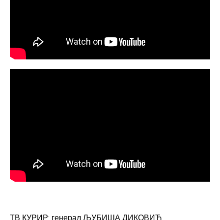
ТВ КУРИР: генерал ЉУБИША ДИКОВИЋ