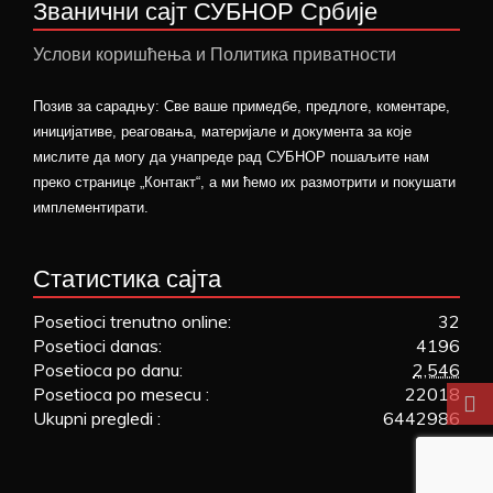
Званични сајт СУБНОР Србије
Услови коришћења и Политика приватности
Позив за сарадњу: Све ваше примедбе, предлоге, коментаре,
иницијативе, реаговања, материјале и документа за које
мислите да могу да унапреде рад СУБНОР пошаљите нам
преко странице „Контакт“, а ми ћемо их размотрити и покушати
имплементирати.
Статистика сајта
Posetioci trenutno online:
32
Posetioci danas:
4196
Posetioca po danu:
2,546
Posetioca po mesecu :
22018
Ukupni pregledi :
6442986