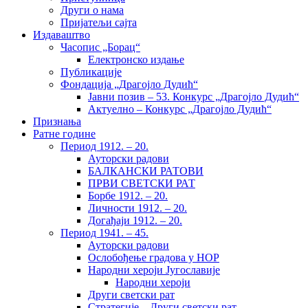
Други о нама
Пријатељи сајта
Издаваштво
Часопис „Борац“
Електронско издање
Публикације
Фондација „Драгојло Дудић“
Јавни позив – 53. Конкурс „Драгојло Дудић“
Актуелно – Конкурс „Драгојло Дудић“
Признања
Ратне године
Период 1912. – 20.
Ауторски радови
БАЛКАНСКИ РАТОВИ
ПРВИ СВЕТСКИ РАТ
Борбе 1912. – 20.
Личности 1912. – 20.
Догађаји 1912. – 20.
Период 1941. – 45.
Ауторски радови
Ослобођење градова у НОР
Народни хероји Југославије
Народни хероји
Други светски рат
Стратегије – Други светски рат