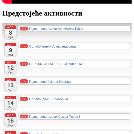
Предстојеће активности
АВГ
Годишњица смрти Арчибалда Рајса
>>>
8
Суб
АВГ
Ослобођење – Александровац
>>>
9
Нед
АВГ
ЦЕРСКА БИТКА – 12—24. VIII 1914.
>>>
12
Сре
АВГ
Годишњица боја на Мишару
>>>
13
Чет
АВГ
Ослобођење – Сокобања
>>>
14
Пет
АВГ
Годишњица смрти Краља Петра I
>>>
16
Нед
АВГ
>>>