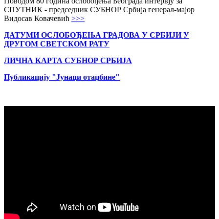
Поводом 80 година ослобођења Београда интервју за
СПУТНИК - председник СУБНОР Србија генерал-мајор
Видосав Ковачевић
>>>
ДАТУМИ ОСЛОБОЂЕЊА ГРАДОВА
У СРБИЈИ У
ДРУГОМ СВЕТСКОМ РАТУ
ЛИЧНА КАРТА СУБНОР СРБИЈА
Публикацију "Јунаци отаџбине"