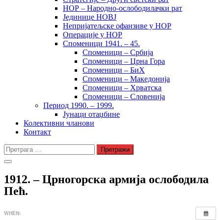
НОР – Народно-ослободилачки рат
Јединице НОВЈ
Непријатељске офанзиве у НОР
Операције у НОР
Споменици 1941. – 45.
Споменици – Србија
Споменици – Црна Гора
Споменици – БиХ
Споменици – Македонија
Споменици – Хрватска
Споменици – Словенија
Период 1990. – 1999.
Јунаци отаџбине
Колективни чланови
Контакт
Претрага
за:
1912. – Црногорска армија ослободила
Пећ.
WHEN: