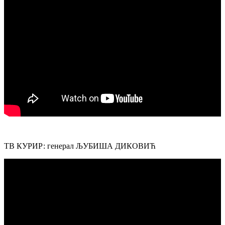
ТВ КУРИР: генерал ЉУБИША ДИКОВИЋ