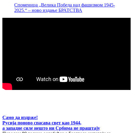
Споменица „Велика Победа над фашизмом 1945-
2025.“ – ново издање БРАТСТВА
Само да издрже!
Русија поново спасава свет као 1944,
а западне силе нешто ни Србима не праштају