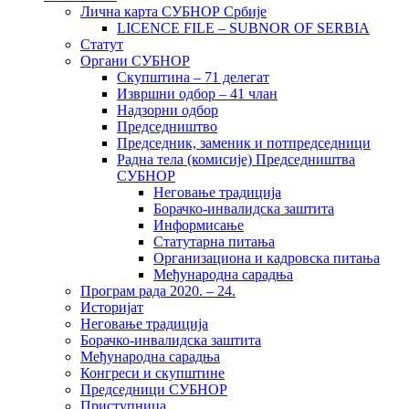
Лична карта СУБНОР Србије
LICENCE FILE – SUBNOR OF SERBIA
Статут
Органи СУБНОР
Скупштина – 71 делегат
Извршни одбор – 41 члан
Надзорни одбор
Председништво
Председник, заменик и потпредседници
Радна тела (комисије) Председништва
СУБНОР
Неговање традиција
Борачко-инвалидска заштита
Информисање
Статутарна питања
Организациона и кадровска питања
Међународна сарадња
Програм рада 2020. – 24.
Историјат
Неговање традиција
Борачко-инвалидска заштита
Међународна сарадња
Конгреси и скупштине
Председници СУБНОР
Приступница