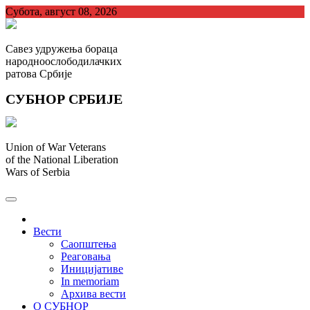
Skip
Субота, август 08, 2026
to
content
Савез удружења бораца
народноослободилачких
ратова Србије
СУБНОР СРБИЈЕ
Union of War Veterans
of the National Liberation
Wars of Serbia
СУБНОР Србијe
.
Вести
Саопштења
Реаговања
Иницијативе
In memoriam
Архива вести
О СУБНОР