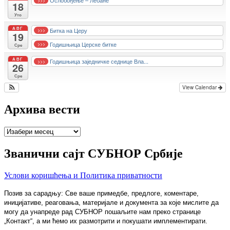
Ослобођење – Лебане
18
Уто
АВГ
Битка на Церу
>>>
19
Годишњица Церске битке
>>>
Сре
АВГ
Годишњица заједничке седнице Вла...
>>>
26
Сре
View Calendar
Архива вести
Архива
вести
Званични сајт СУБНОР Србије
Услови коришћења и Политика приватности
Позив за сарадњу: Све ваше примедбе, предлоге, коментаре,
иницијативе, реаговања, материјале и документа за које мислите да
могу да унапреде рад СУБНОР пошаљите нам преко странице
„Контакт“, а ми ћемо их размотрити и покушати имплементирати.