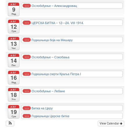
АВГ
Ослобођење – Александровац
>>>
9
Нед
АВГ
ЦЕРСКА БИТКА – 12—24. VIII 1914.
>>>
12
Сре
АВГ
Годишњица боја на Мишару
>>>
13
Чет
АВГ
Ослобођење – Сокобања
>>>
14
Пет
АВГ
Годишњица смрти Краља Петра I
>>>
16
Нед
АВГ
Ослобођење – Лебане
>>>
18
Уто
АВГ
Битка на Церу
>>>
19
Годишњица Церске битке
>>>
Сре
View Calendar