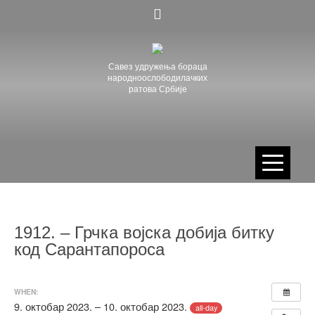
Skip
to
content
Савез удружења бораца
народноослободилачких
ратова Србије
1912. – Грчка војска добија битку
код Сарантапороса
WHEN:
9. октобар 2023. – 10. октобар 2023.
all-day