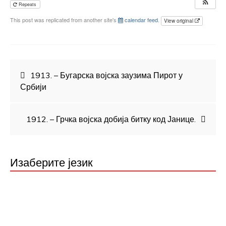
Repeats
This post was replicated from another site's
calendar feed
.
View original
Кретање
1913. – Бугарска војска заузима Пирот у
Србији
чланка
1912. – Грчка војска добија битку код Јанице.
Изаберите језик