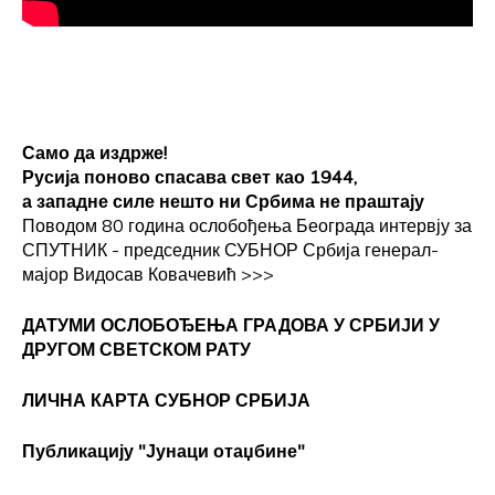
Само да издрже!
Русија поново спасава свет као 1944,
а западне силе нешто ни Србима не праштају
Поводом 80 година ослобођења Београда интервју за
СПУТНИК - председник СУБНОР Србија генерал-
мајор Видосав Ковачевић
>>>
ДАТУМИ ОСЛОБОЂЕЊА ГРАДОВА
У СРБИЈИ У
ДРУГОМ СВЕТСКОМ РАТУ
ЛИЧНА КАРТА СУБНОР СРБИЈА
Публикацију "Јунаци отаџбине"