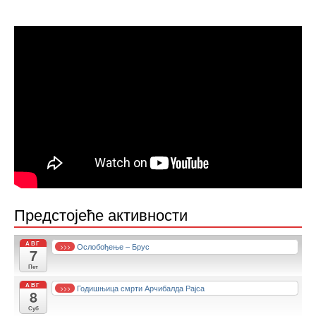
Предстојеће активности
АВГ
Ослобођење – Брус
>>>
7
Пет
АВГ
Годишњица смрти Арчибалда Рајса
>>>
8
Суб