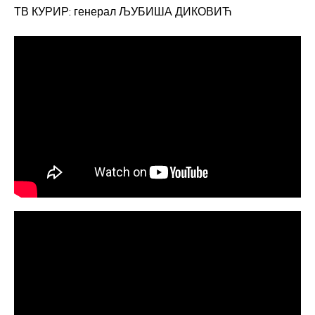
ТВ КУРИР: генерал ЉУБИША ДИКОВИЋ