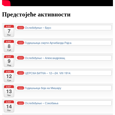
Предстојеће активности
АВГ
Ослобођење – Брус
>>>
7
Пет
АВГ
Годишњица смрти Арчибалда Рајса
>>>
8
Суб
АВГ
Ослобођење – Александровац
>>>
9
Нед
АВГ
ЦЕРСКА БИТКА – 12—24. VIII 1914.
>>>
12
Сре
АВГ
Годишњица боја на Мишару
>>>
13
Чет
АВГ
Ослобођење – Сокобања
>>>
14
Пет