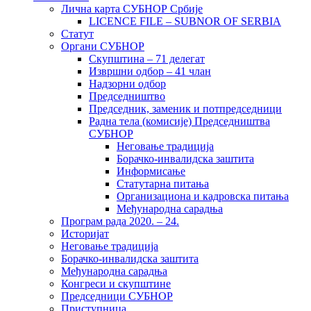
Лична карта СУБНОР Србије
LICENCE FILE – SUBNOR OF SERBIA
Статут
Органи СУБНОР
Скупштина – 71 делегат
Извршни одбор – 41 члан
Надзорни одбор
Председништво
Председник, заменик и потпредседници
Радна тела (комисије) Председништва
СУБНОР
Неговање традиција
Борачко-инвалидска заштита
Информисање
Статутарна питања
Организациона и кадровска питања
Међународна сарадња
Програм рада 2020. – 24.
Историјат
Неговање традиција
Борачко-инвалидска заштита
Међународна сарадња
Конгреси и скупштине
Председници СУБНОР
Приступница