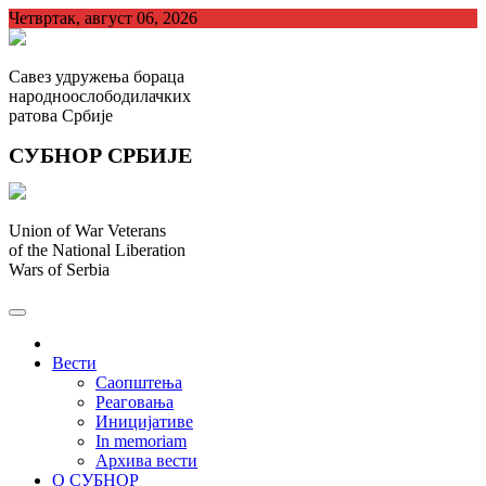
Skip
Четвртак, август 06, 2026
to
content
Савез удружења бораца
народноослободилачких
ратова Србије
СУБНОР СРБИЈЕ
Union of War Veterans
of the National Liberation
Wars of Serbia
СУБНОР Србијe
.
Вести
Саопштења
Реаговања
Иницијативе
In memoriam
Архива вести
О СУБНОР