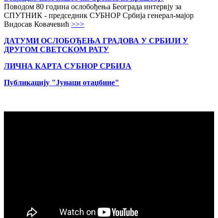
Поводом 80 година ослобођења Београда интервју за
СПУТНИК - председник СУБНОР Србија генерал-мајор
Видосав Ковачевић
>>>
ДАТУМИ ОСЛОБОЂЕЊА ГРАДОВА
У СРБИЈИ У
ДРУГОМ СВЕТСКОМ РАТУ
ЛИЧНА КАРТА СУБНОР СРБИЈА
Публикацију "Јунаци отаџбине"