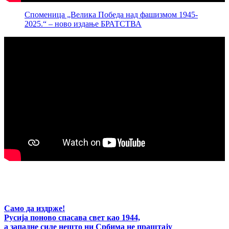
Споменица „Велика Победа над фашизмом 1945-
2025.“ – ново издање БРАТСТВА
Само да издрже!
Русија поново спасава свет као 1944,
а западне силе нешто ни Србима не праштају