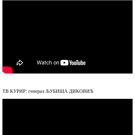
ТВ КУРИР: генерал ЉУБИША ДИКОВИЋ