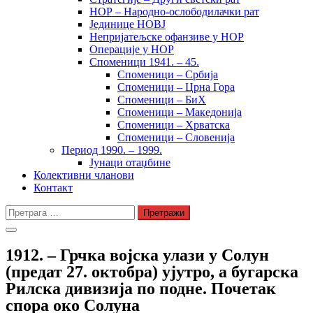
НОР – Народно-ослободилачки рат
Јединице НОВЈ
Непријатељске офанзиве у НОР
Операције у НОР
Споменици 1941. – 45.
Споменици – Србија
Споменици – Црна Гора
Споменици – БиХ
Споменици – Македонија
Споменици – Хрватска
Споменици – Словенија
Период 1990. – 1999.
Јунаци отаџбине
Колективни чланови
Контакт
Претрага
за:
1912. – Грчка војска улази у Солун
(предат 27. октобра) ујутро, а бугарска
Рилска дивизија по подне. Почетак
спора око Солуна