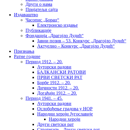
Други о нама
Пријатељи сајта
Издаваштво
Часопис „Борац“
Електронско издање
Публикације
Фондација „Драгојло Дудић“
Јавни позив – 53. Конкурс „Драгојло Дудић“
Актуелно – Конкурс „Драгојло Дудић“
Признања
Ратне године
Период 1912. – 20.
Ауторски радови
БАЛКАНСКИ РАТОВИ
ПРВИ СВЕТСКИ РАТ
Борбе 1912. – 20.
Личности 1912. – 20.
Догађаји 1912. – 20.
Период 1941. – 45.
Ауторски радови
Ослобођење градова у НОР
Народни хероји Југославије
Народни хероји
Други светски рат
Стратегије – Други светски рат