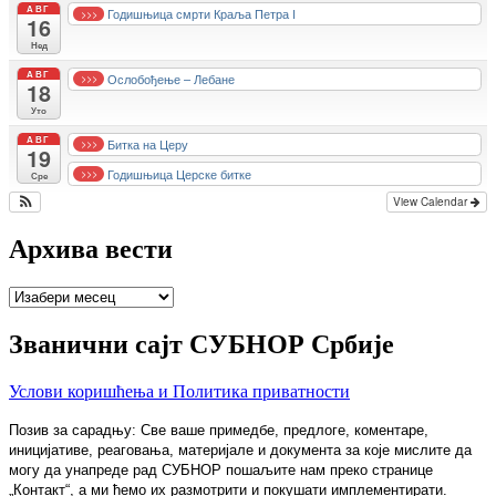
АВГ
Годишњица смрти Краља Петра I
>>>
16
Нед
АВГ
Ослобођење – Лебане
>>>
18
Уто
АВГ
Битка на Церу
>>>
19
Годишњица Церске битке
>>>
Сре
View Calendar
Архива вести
Архива
вести
Званични сајт СУБНОР Србије
Услови коришћења и Политика приватности
Позив за сарадњу: Све ваше примедбе, предлоге, коментаре,
иницијативе, реаговања, материјале и документа за које мислите да
могу да унапреде рад СУБНОР пошаљите нам преко странице
„Контакт“, а ми ћемо их размотрити и покушати имплементирати.