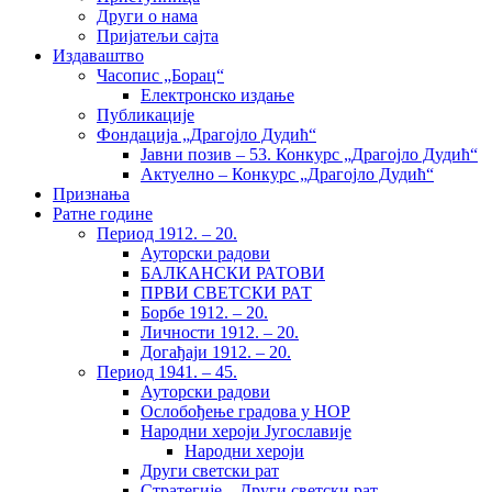
Други о нама
Пријатељи сајта
Издаваштво
Часопис „Борац“
Електронско издање
Публикације
Фондација „Драгојло Дудић“
Јавни позив – 53. Конкурс „Драгојло Дудић“
Актуелно – Конкурс „Драгојло Дудић“
Признања
Ратне године
Период 1912. – 20.
Ауторски радови
БАЛКАНСКИ РАТОВИ
ПРВИ СВЕТСКИ РАТ
Борбе 1912. – 20.
Личности 1912. – 20.
Догађаји 1912. – 20.
Период 1941. – 45.
Ауторски радови
Ослобођење градова у НОР
Народни хероји Југославије
Народни хероји
Други светски рат
Стратегије – Други светски рат