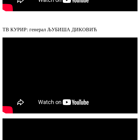
ТВ КУРИР: генерал ЉУБИША ДИКОВИЋ