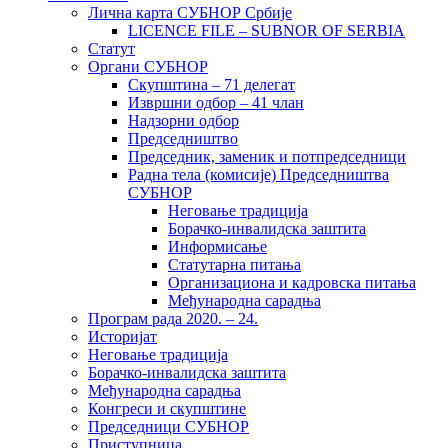
Лична карта СУБНОР Србије
LICENCE FILE – SUBNOR OF SERBIA
Статут
Органи СУБНОР
Скупштина – 71 делегат
Извршни одбор – 41 члан
Надзорни одбор
Председништво
Председник, заменик и потпредседници
Радна тела (комисије) Председништва
СУБНОР
Неговање традиција
Борачко-инвалидска заштита
Информисање
Статутарна питања
Организациона и кадровска питања
Међународна сарадња
Програм рада 2020. – 24.
Историјат
Неговање традиција
Борачко-инвалидска заштита
Међународна сарадња
Конгреси и скупштине
Председници СУБНОР
Приступница