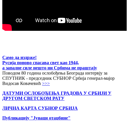
Само да издрже!
Русија поново спасава свет као 1944,
а западне силе нешто ни Србима не праштају
Поводом 80 година ослобођења Београда интервју за
СПУТНИК - председник СУБНОР Србија генерал-мајор
Видосав Ковачевић
>>>
ДАТУМИ ОСЛОБОЂЕЊА ГРАДОВА
У СРБИЈИ У
ДРУГОМ СВЕТСКОМ РАТУ
ЛИЧНА КАРТА СУБНОР СРБИЈА
Публикацију "Јунаци отаџбине"