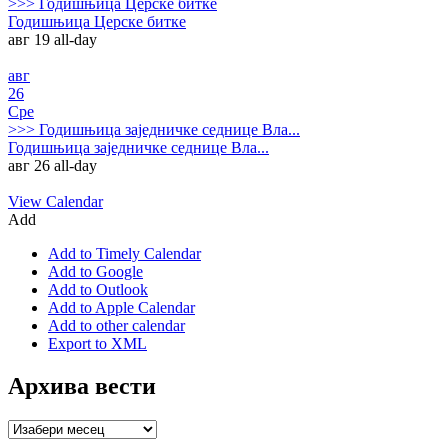
>>>
Годишњица Церске битке
Годишњица Церске битке
авг 19
all-day
авг
26
Сре
>>>
Годишњица заједничке седнице Вла...
Годишњица заједничке седнице Вла...
авг 26
all-day
View Calendar
Add
Add to Timely Calendar
Add to Google
Add to Outlook
Add to Apple Calendar
Add to other calendar
Export to XML
Архива вести
Архива
вести