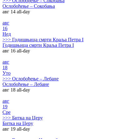
>>>
Ослобођење – Сокобања
Ослобођење – Сокобања
авг 14
all-day
авг
16
Нед
>>>
Годишњица смрти Краља Петра I
Годишњица смрти Краља Петра I
авг 16
all-day
авг
18
Уто
>>>
Ослобођење – Лебане
Ослобођење – Лебане
авг 18
all-day
авг
19
Сре
>>>
Битка на Церу
Битка на Церу
авг 19
all-day