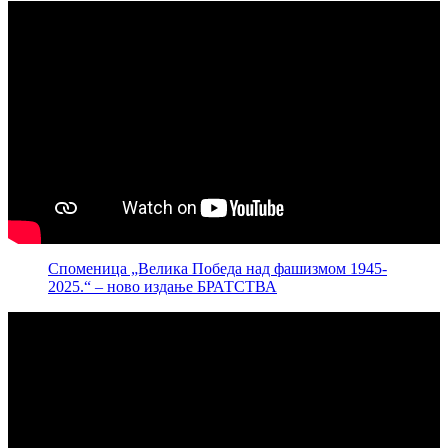
Споменица „Велика Победа над фашизмом 1945-
2025.“ – ново издање БРАТСТВА