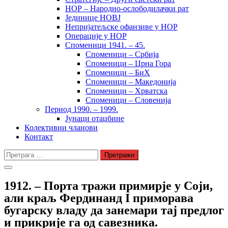
НОР – Народно-ослободилачки рат
Јединице НОВЈ
Непријатељске офанзиве у НОР
Операције у НОР
Споменици 1941. – 45.
Споменици – Србија
Споменици – Црна Гора
Споменици – БиХ
Споменици – Македонија
Споменици – Хрватска
Споменици – Словенија
Период 1990. – 1999.
Јунаци отаџбине
Колективни чланови
Контакт
Претрага
за:
1912. – Порта тражи примирје у Соји,
али краљ Фердинанд I приморава
бугарску владу да занемари тај предлог
и прикрије га од савезника.