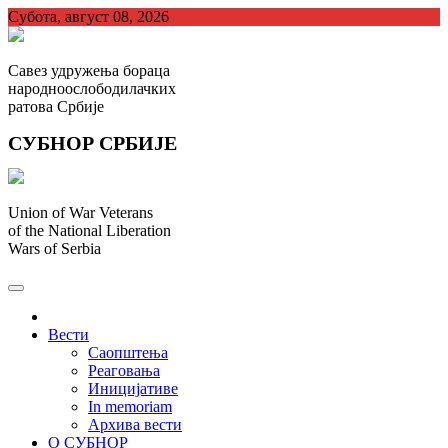
Skip
Субота, август 08, 2026
to
content
Савез удружења бораца
народноослободилачких
ратова Србије
СУБНОР СРБИЈЕ
Union of War Veterans
of the National Liberation
Wars of Serbia
СУБНОР Србијe
.
Вести
Саопштења
Реаговања
Иницијативе
In memoriam
Архива вести
О СУБНОР