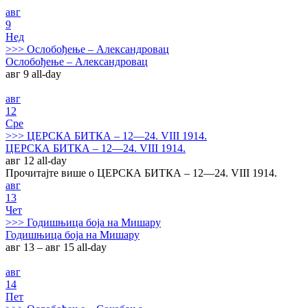
авг
9
Нед
>>>
Ослобођење – Александровац
Ослобођење – Александровац
авг 9
all-day
авг
12
Сре
>>>
ЦЕРСКА БИТКА – 12—24. VIII 1914.
ЦЕРСКА БИТКА – 12—24. VIII 1914.
авг 12
all-day
Прочитајте више о ЦЕРСКА БИТКА – 12—24. VIII 1914.
авг
13
Чет
>>>
Годишњица боја на Мишару
Годишњица боја на Мишару
авг 13 – авг 15
all-day
авг
14
Пет