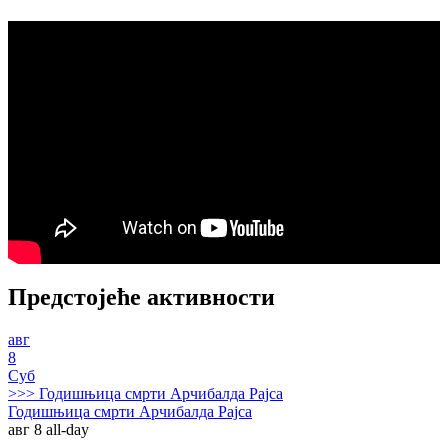
Предстојеће активности
авг
8
Суб
>>>
Годишњица смрти Арчибалда Рајса
Годишњица смрти Арчибалда Рајса
авг 8
all-day