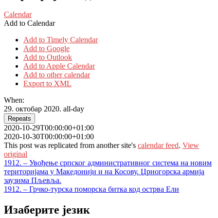
Calendar
Add to Calendar
Add to Timely Calendar
Add to Google
Add to Outlook
Add to Apple Calendar
Add to other calendar
Export to XML
When:
29. октобар 2020.
all-day
Repeats
2020-10-29T00:00:00+01:00
2020-10-30T00:00:00+01:00
This post was replicated from another site's
calendar feed
.
View
original
Кретање
1912. – Увођење српског административног система на новим
територијама у Македонији и на Косову. Црногорска армија
чланка
заузима Пљевља.
1912. – Грчко-турска поморска битка код острва Ели
Изаберите језик