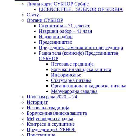
Лична карта СУБНОР Србије
LICENCE FILE – SUBNOR OF SERBIA
Статут
Органи СУБНОР
Скупштина – 71 делегат
Извршни одбор – 41 члан
Надзорни одбор
Председништво
Председник, заменик и потпредседници
Радна тела (комисије) Председништва
СУБНОР
Неговање традиција
Борачко-инвалидска заштита
Информисање
Статутарна питања
Организациона и кадровска питања
Међународна сарадња
Програм рада 2020. – 24.
Историјат
Неговање традиција
Борачко-инвалидска заштита
Међународна сарадња
Конгреси и скупштине
Председници СУБНОР
Приступница