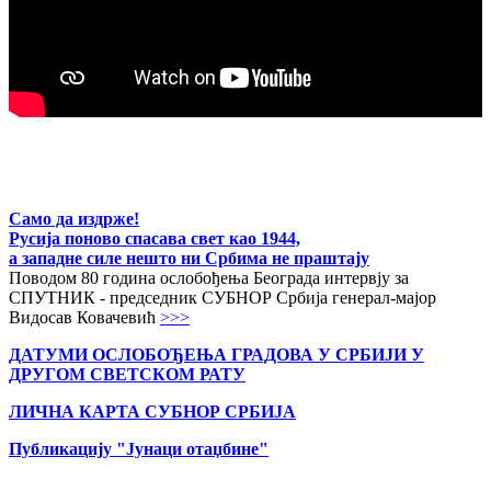
Само да издрже!
Русија поново спасава свет као 1944,
а западне силе нешто ни Србима не праштају
Поводом 80 година ослобођења Београда интервју за
СПУТНИК - председник СУБНОР Србија генерал-мајор
Видосав Ковачевић
>>>
ДАТУМИ ОСЛОБОЂЕЊА ГРАДОВА
У СРБИЈИ У
ДРУГОМ СВЕТСКОМ РАТУ
ЛИЧНА КАРТА СУБНОР СРБИЈА
Публикацију "Јунаци отаџбине"