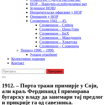
НОР – Народно-ослободилачки рат
Јединице НОВЈ
Непријатељске офанзиве у НОР
Операције у НОР
Споменици 1941. – 45.
Споменици – Србија
Споменици – Црна Гора
Споменици – БиХ
Споменици – Македонија
Споменици – Хрватска
Споменици – Словенија
Период 1990. – 1999.
Јунаци отаџбине
Колективни чланови
Контакт
Претрага
за:
1912. – Порта тражи примирје у Соји,
али краљ Фердинанд I приморава
бугарску владу да занемари тај предлог
и прикрије га од савезника.