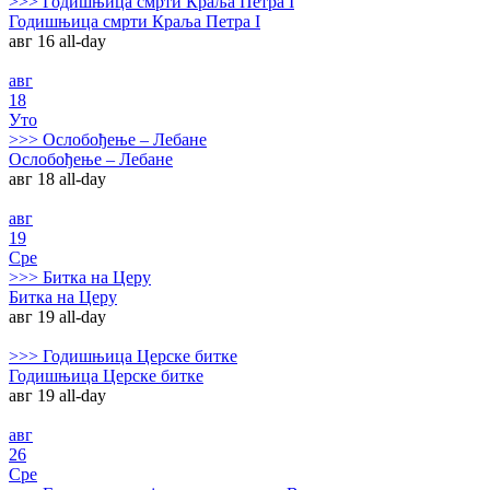
>>>
Годишњица смрти Краља Петра I
Годишњица смрти Краља Петра I
авг 16
all-day
авг
18
Уто
>>>
Ослобођење – Лебане
Ослобођење – Лебане
авг 18
all-day
авг
19
Сре
>>>
Битка на Церу
Битка на Церу
авг 19
all-day
>>>
Годишњица Церске битке
Годишњица Церске битке
авг 19
all-day
авг
26
Сре