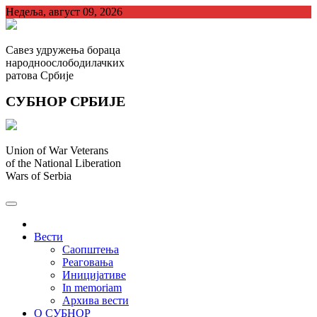
Skip
Недеља, август 09, 2026
to
content
Савез удружења бораца
народноослободилачких
ратова Србије
СУБНОР СРБИЈЕ
Union of War Veterans
of the National Liberation
Wars of Serbia
СУБНОР Србијe
.
Вести
Саопштења
Реаговања
Иницијативе
In memoriam
Архива вести
О СУБНОР