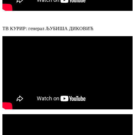
ТВ КУРИР: генерал ЉУБИША ДИКОВИЋ