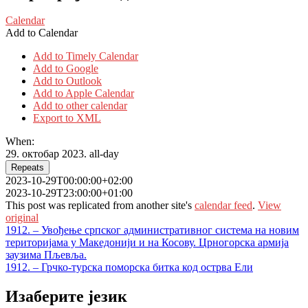
Calendar
Add to Calendar
Add to Timely Calendar
Add to Google
Add to Outlook
Add to Apple Calendar
Add to other calendar
Export to XML
When:
29. октобар 2023.
all-day
Repeats
2023-10-29T00:00:00+02:00
2023-10-29T23:00:00+01:00
This post was replicated from another site's
calendar feed
.
View
original
Кретање
1912. – Увођење српског административног система на новим
територијама у Македонији и на Косову. Црногорска армија
чланка
заузима Пљевља.
1912. – Грчко-турска поморска битка код острва Ели
Изаберите језик