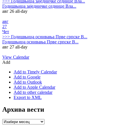
>>>
Годишњица заједничке седнице Вла...
Годишњица заједничке седнице Вла...
авг 26
all-day
авг
27
Чет
>>>
Годишњица оснивања Прве српске В...
Годишњица оснивања Прве српске В...
авг 27
all-day
View Calendar
Add
Add to Timely Calendar
Add to Google
Add to Outlook
Add to Apple Calendar
Add to other calendar
Export to XML
Архива вести
Архива
вести