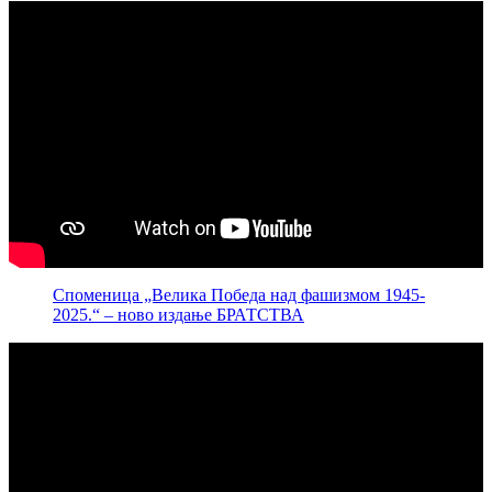
Споменица „Велика Победа над фашизмом 1945-
2025.“ – ново издање БРАТСТВА