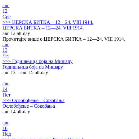
авг
12
Сре
>>>
ЦЕРСКА БИТКА – 12—24. VIII 1914.
ЦЕРСКА БИТКА – 12—24. VIII 1914.
авг 12
all-day
Прочитајте више о ЦЕРСКА БИТКА – 12—24. VIII 1914.
авг
13
Чет
>>>
Годишњица боја на Мишару
Годишњица боја на Мишару
авг 13 – авг 15
all-day
авг
14
Пет
>>>
Ослобођење – Сокобања
Ослобођење – Сокобања
авг 14
all-day
авг
16
Нед