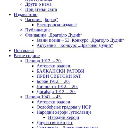
Други о нама
Пријатељи сајта
Издаваштво
Часопис „Борац“
Електронско издање
Публикације
Фондација „Драгојло Дудић“
Јавни позив – 53. Конкурс „Драгојло Дудић“
Актуелно – Конкурс „Драгојло Дудић“
Признања
Ратне године
Период 1912. – 20.
Ауторски радови
БАЛКАНСКИ РАТОВИ
ПРВИ СВЕТСКИ РАТ
Борбе 1912. – 20.
Личности 1912. – 20.
Догађаји 1912. – 20.
Период 1941. – 45.
Ауторски радови
Ослобођење градова у НОР
Народни хероји Југославије
Народни хероји
Други светски рат
Стратегије – Други светски рат