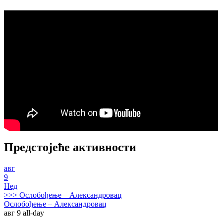
Предстојеће активности
авг
9
Нед
>>>
Ослобођење – Александровац
Ослобођење – Александровац
авг 9
all-day