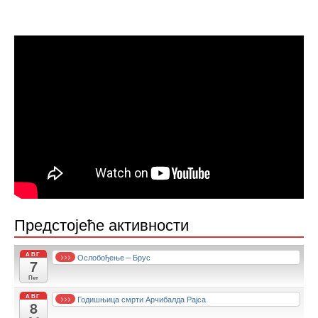
Предстојеће активности
АВГ
Ослобођење – Брус
>>>
7
Пет
АВГ
Годишњица смрти Арчибалда Рајса
>>>
8