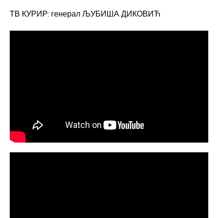
ТВ КУРИР: генерал ЉУБИША ДИКОВИЋ