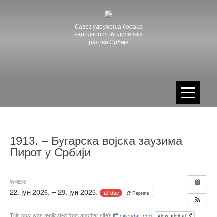
Skip
to
content
Савез удружења бораца
народноослободилачких
ратова Србије
1913. – Бугарска војска заузима
Пирот у Србији
WHEN:
22. јун 2026. – 28. јун 2026.
all-day
Repeats
This post was replicated from another site's
calendar feed
.
View original