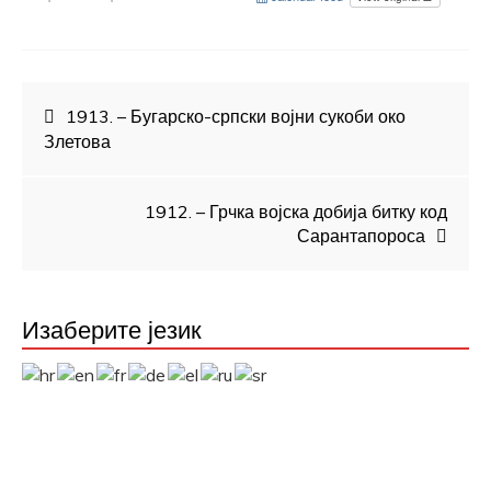
Кретање
1913. – Бугарско-српски војни сукоби око
Злетова
чланка
1912. – Грчка војска добија битку код
Сарантапороса
Изаберите језик