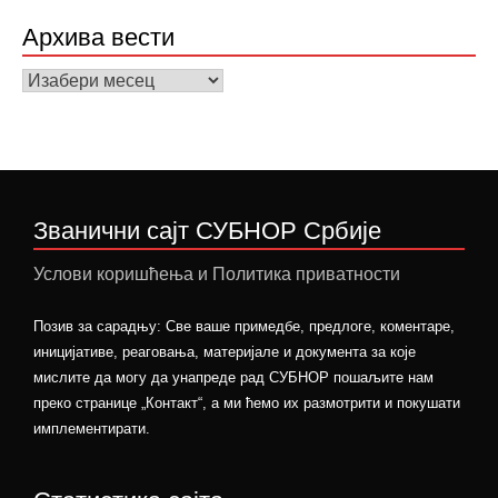
Архива вести
Архива
вести
Званични сајт СУБНОР Србије
Услови коришћења и Политика приватности
Позив за сарадњу: Све ваше примедбе, предлоге, коментаре,
иницијативе, реаговања, материјале и документа за које
мислите да могу да унапреде рад СУБНОР пошаљите нам
преко странице „Контакт“, а ми ћемо их размотрити и покушати
имплементирати.