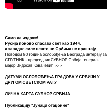
Само да издрже!
Русија поново спасава свет као 1944,
а западне силе нешто ни Србима не праштају
Поводом 80 година ослобођења Београда интервју за
СПУТНИК - председник СУБНОР Србија генерал-
мајор Видосав Ковачевић
>>>
ДАТУМИ ОСЛОБОЂЕЊА ГРАДОВА
У СРБИЈИ У
ДРУГОМ СВЕТСКОМ РАТУ
ЛИЧНА КАРТА СУБНОР СРБИЈА
Публикацију "Јунаци отаџбине"