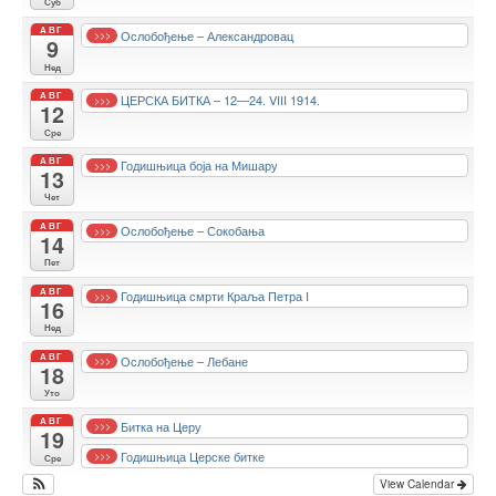
Суб
АВГ
Ослобођење – Александровац
>>>
9
Нед
АВГ
ЦЕРСКА БИТКА – 12—24. VIII 1914.
>>>
12
Сре
АВГ
Годишњица боја на Мишару
>>>
13
Чет
АВГ
Ослобођење – Сокобања
>>>
14
Пет
АВГ
Годишњица смрти Краља Петра I
>>>
16
Нед
АВГ
Ослобођење – Лебане
>>>
18
Уто
АВГ
Битка на Церу
>>>
19
Годишњица Церске битке
>>>
Сре
View Calendar