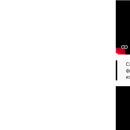
С
ф
и