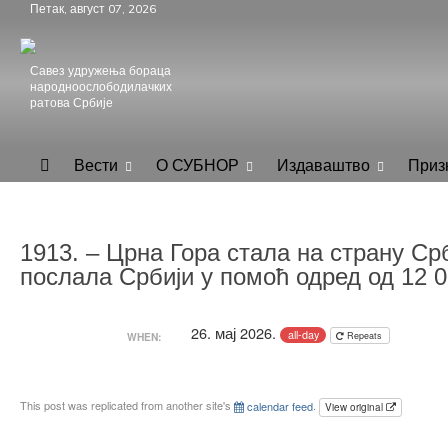
Skip
Петак, август 07, 2026
to
content
Савез удружења бораца
народноослободилачких
ратова Србије
.
СУБНОР Србијe
Вести
О СУБНОР
Издаваштво
Приз
1913. – Црна Гора стала на страну Срб
послала Србији у помоћ одред од 12 0
26. мај 2026.
all-day
Repeats
WHEN:
This post was replicated from another site's
calendar feed
.
View original