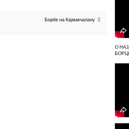
Борбе на Кајмакчалану
О НА
БОРЦЕ