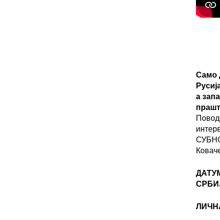
Само 
Русиј
а зап
прашт
Повод
интер
СУБНО
Ковач
ДАТУ
СРБИ
ЛИЧН