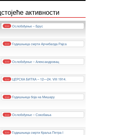
стојеће активности
Ослобођење – Брус
>>>
Годишњица смрти Арчибалда Рајса
>>>
Ослобођење – Александровац
>>>
ЦЕРСКА БИТКА – 12—24. VIII 1914.
>>>
Годишњица боја на Мишару
>>>
Ослобођење – Сокобања
>>>
Годишњица смрти Краља Петра I
>>>