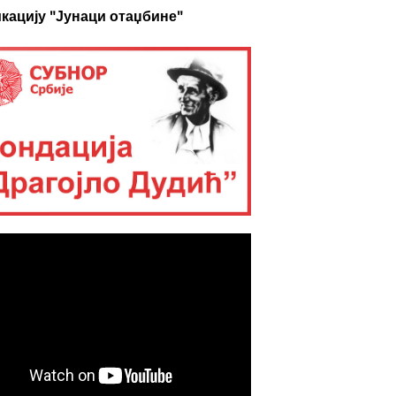
кацију "Јунаци отаџбине"