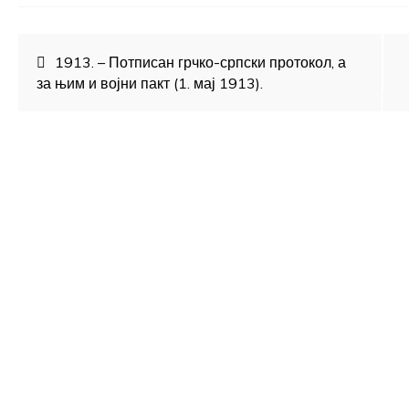
Кретање
1913. – Потписан грчко-српски протокол, а
за њим и војни пакт (1. мај 1913).
чланка