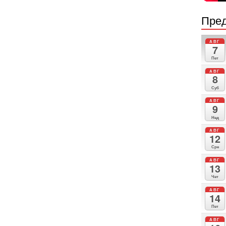
Пред
АВГ
7
Пет
АВГ
8
Суб
АВГ
9
Нед
АВГ
12
Сре
АВГ
13
Чет
АВГ
14
Пет
АВГ