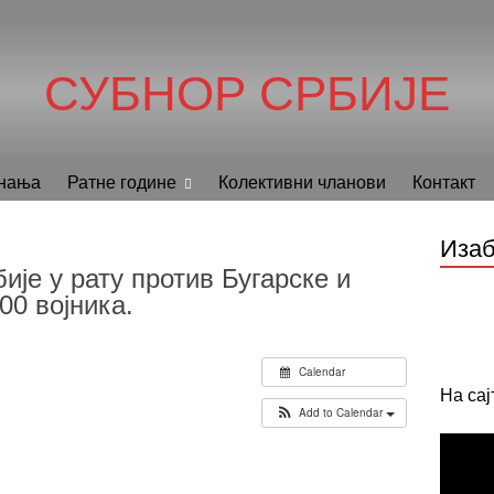
СУБНОР СРБИЈЕ
нања
Ратне године
Колективни чланови
Контакт
Изаб
ије у рату против Бугарске и
00 војника.
Calendar
На са
Add to Calendar