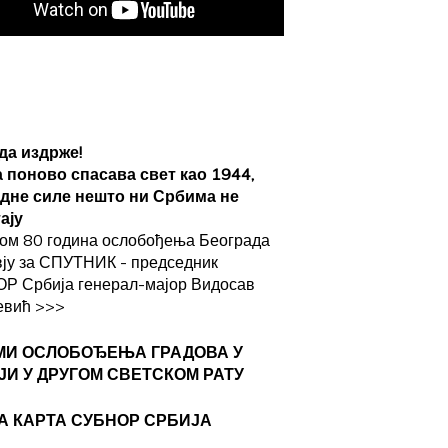
да издрже!
а поново спасава свет као 1944,
адне силе нешто ни Србима не
ају
ом 80 година ослобођења Београда
вју за СПУТНИК - председник
Р Србија генерал-мајор Видосав
евић
>>>
МИ ОСЛОБОЂЕЊА ГРАДОВА
У
ЈИ У ДРУГОМ СВЕТСКОМ РАТУ
А КАРТА СУБНОР СРБИЈА