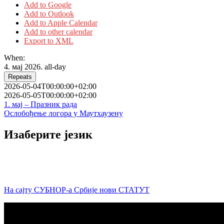
Add to Google
Add to Outlook
Add to Apple Calendar
Add to other calendar
Export to XML
When:
4. мај 2026.
all-day
Repeats
2026-05-04T00:00:00+02:00
2026-05-05T00:00:00+02:00
Кретање
1. мај – Празник рада
Ослобођење логора у Маутхаузену
чланка
Изаберите језик
На сајту СУБНОР-а Србије нови СТАТУТ