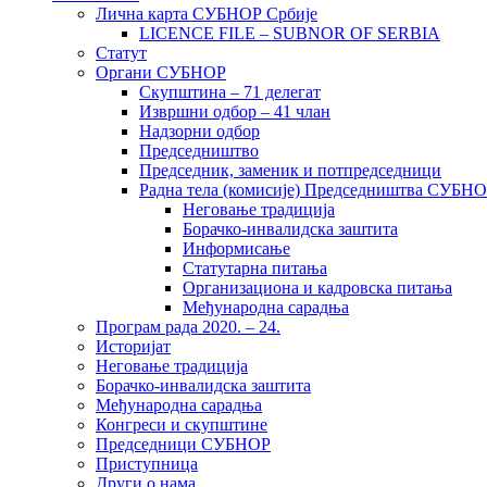
Лична карта СУБНОР Србије
LICENCE FILE – SUBNOR OF SERBIA
Статут
Органи СУБНОР
Скупштина – 71 делегат
Извршни одбор – 41 члан
Надзорни одбор
Председништво
Председник, заменик и потпредседници
Радна тела (комисије) Председништва СУБН
Неговање традиција
Борачко-инвалидска заштита
Информисање
Статутарна питања
Организациона и кадровска питања
Међународна сарадња
Програм рада 2020. – 24.
Историјат
Неговање традиција
Борачко-инвалидска заштита
Међународна сарадња
Конгреси и скупштине
Председници СУБНОР
Приступница
Други о нама