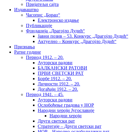
Пријатељи сајта
Издаваштво
Часопис „Борац“
Електронско издање
Публикације
Фондација „Драгојло Дудић“
Јавни позив – 53. Конкурс „Драгојло Дудић“
Актуелно – Конкурс „Драгојло Дудић“
Признања
Ратне године
Период 1912. – 20.
Ауторски радови
БАЛКАНСКИ РАТОВИ
ПРВИ СВЕТСКИ РАТ
Борбе 1912. – 20.
Личности 1912. – 20.
Догађаји 1912. – 20.
Период 1941. – 45.
Ауторски радови
Ослобођење градова у НОР
Народни хероји Југославије
Народни хероји
Други светски рат
Стратегије – Други светски рат
НОР – Народно-ослободилачки рат