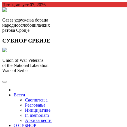
Skip
Петак, август 07, 2026
to
content
Савез удружења бораца
народноослободилачких
ратова Србије
СУБНОР СРБИЈЕ
Union of War Veterans
of the National Liberation
Wars of Serbia
СУБНОР Србијe
.
Вести
Саопштења
Реаговања
Иницијативе
In memoriam
Архива вести
О СУБНОР