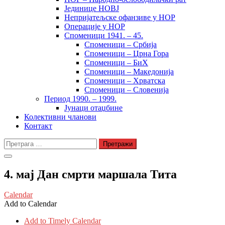
Јединице НОВЈ
Непријатељске офанзиве у НОР
Операције у НОР
Споменици 1941. – 45.
Споменици – Србија
Споменици – Црна Гора
Споменици – БиХ
Споменици – Македонија
Споменици – Хрватска
Споменици – Словенија
Период 1990. – 1999.
Јунаци отаџбине
Колективни чланови
Контакт
Претрага
за:
4. мај Дан смрти маршала Тита
Calendar
Add to Calendar
Add to Timely Calendar