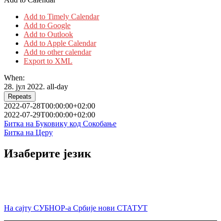
Add to Timely Calendar
Add to Google
Add to Outlook
Add to Apple Calendar
Add to other calendar
Export to XML
When:
28. јул 2022.
all-day
Repeats
2022-07-28T00:00:00+02:00
2022-07-29T00:00:00+02:00
Кретање
Битка на Буковику код Сокобање
Битка на Церу
чланка
Изаберите језик
На сајту СУБНОР-а Србије нови СТАТУТ