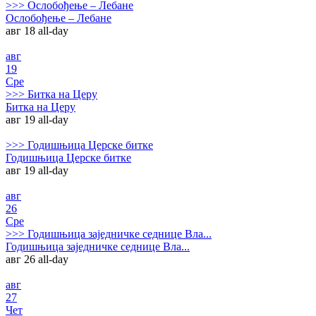
>>>
Ослобођење – Лебане
Ослобођење – Лебане
авг 18
all-day
авг
19
Сре
>>>
Битка на Церу
Битка на Церу
авг 19
all-day
>>>
Годишњица Церске битке
Годишњица Церске битке
авг 19
all-day
авг
26
Сре
>>>
Годишњица заједничке седнице Вла...
Годишњица заједничке седнице Вла...
авг 26
all-day
авг
27
Чет