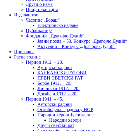
Други о нама
Пријатељи сајта
Издаваштво
Часопис „Борац“
Електронско издање
Публикације
Фондација „Драгојло Дудић“
Јавни позив – 53. Конкурс „Драгојло Дудић“
Актуелно – Конкурс „Драгојло Дудић“
Признања
Ратне године
Период 1912. – 20.
Ауторски радови
БАЛКАНСКИ РАТОВИ
ПРВИ СВЕТСКИ РАТ
Борбе 1912. – 20.
Личности 1912. – 20.
Догађаји 1912. – 20.
Период 1941. – 45.
Ауторски радови
Ослобођење градова у НОР
Народни хероји Југославије
Народни хероји
Други светски рат
Стратегије – Други светски рат