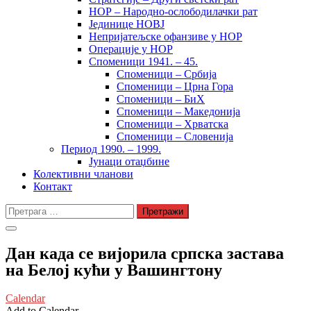
НОР – Народно-ослободилачки рат
Јединице НОВЈ
Непријатељске офанзиве у НОР
Операције у НОР
Споменици 1941. – 45.
Споменици – Србија
Споменици – Црна Гора
Споменици – БиХ
Споменици – Македонија
Споменици – Хрватска
Споменици – Словенија
Период 1990. – 1999.
Јунаци отаџбине
Колективни чланови
Контакт
Претрага
за:
Дан када се вијорила српска застава
на Белој кући у Вашингтону
Calendar
Add to Calendar