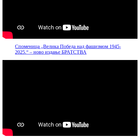
Споменица „Велика Победа над фашизмом 1945-
2025.“ – ново издање БРАТСТВА