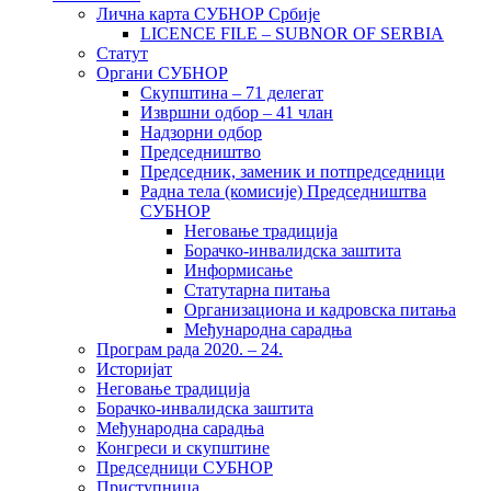
Лична карта СУБНОР Србије
LICENCE FILE – SUBNOR OF SERBIA
Статут
Органи СУБНОР
Скупштина – 71 делегат
Извршни одбор – 41 члан
Надзорни одбор
Председништво
Председник, заменик и потпредседници
Радна тела (комисије) Председништва
СУБНОР
Неговање традиција
Борачко-инвалидска заштита
Информисање
Статутарна питања
Организациона и кадровска питања
Међународна сарадња
Програм рада 2020. – 24.
Историјат
Неговање традиција
Борачко-инвалидска заштита
Међународна сарадња
Конгреси и скупштине
Председници СУБНОР
Приступница