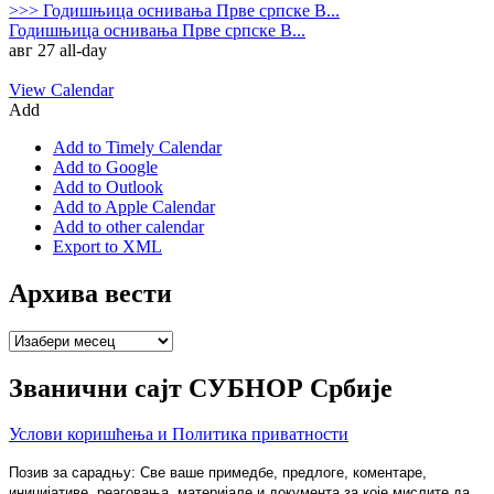
>>>
Годишњица оснивања Прве српске В...
Годишњица оснивања Прве српске В...
авг 27
all-day
View Calendar
Add
Add to Timely Calendar
Add to Google
Add to Outlook
Add to Apple Calendar
Add to other calendar
Export to XML
Архива вести
Архива
вести
Званични сајт СУБНОР Србије
Услови коришћења и Политика приватности
Позив за сарадњу: Све ваше примедбе, предлоге, коментаре,
иницијативе, реаговања, материјале и документа за које мислите да