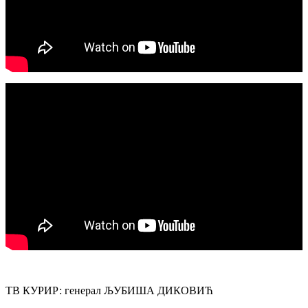
ТВ КУРИР: генерал ЉУБИША ДИКОВИЋ