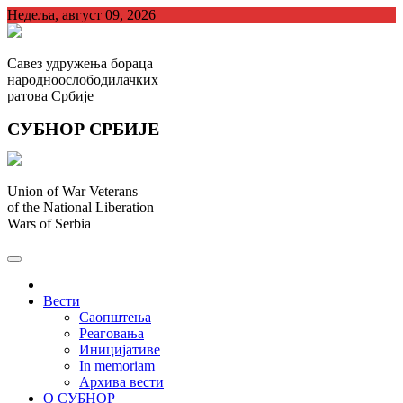
Skip
Недеља, август 09, 2026
to
content
Савез удружења бораца
народноослободилачких
ратова Србије
СУБНОР СРБИЈЕ
Union of War Veterans
of the National Liberation
Wars of Serbia
СУБНОР Србијe
.
Вести
Саопштења
Реаговања
Иницијативе
In memoriam
Архива вести
О СУБНОР