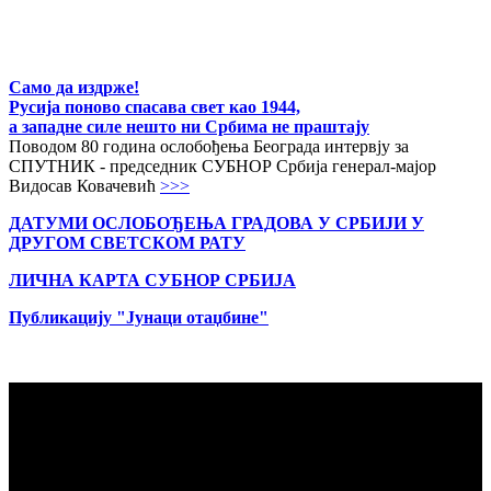
Само да издрже!
Русија поново спасава свет као 1944,
а западне силе нешто ни Србима не праштају
Поводом 80 година ослобођења Београда интервју за
СПУТНИК - председник СУБНОР Србија генерал-мајор
Видосав Ковачевић
>>>
ДАТУМИ ОСЛОБОЂЕЊА ГРАДОВА
У СРБИЈИ У
ДРУГОМ СВЕТСКОМ РАТУ
ЛИЧНА КАРТА СУБНОР СРБИЈА
Публикацију "Јунаци отаџбине"