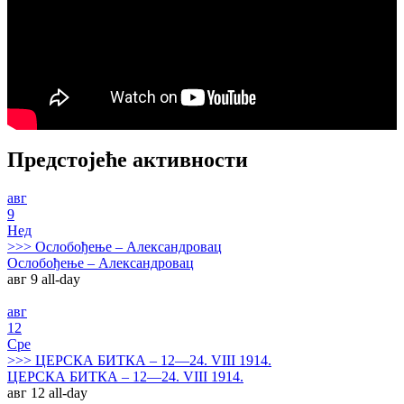
Предстојеће активности
авг
9
Нед
>>>
Ослобођење – Александровац
Ослобођење – Александровац
авг 9
all-day
авг
12
Сре
>>>
ЦЕРСКА БИТКА – 12—24. VIII 1914.
ЦЕРСКА БИТКА – 12—24. VIII 1914.
авг 12
all-day