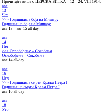
Прочитајте више о ЦЕРСКА БИТКА – 12—24. VIII 1914.
авг
13
Чет
>>>
Годишњица боја на Мишару
Годишњица боја на Мишару
авг 13 – авг 15
all-day
авг
14
Пет
>>>
Ослобођење – Сокобања
Ослобођење – Сокобања
авг 14
all-day
авг
16
Нед
>>>
Годишњица смрти Краља Петра I
Годишњица смрти Краља Петра I
авг 16
all-day
авг
18
Уто