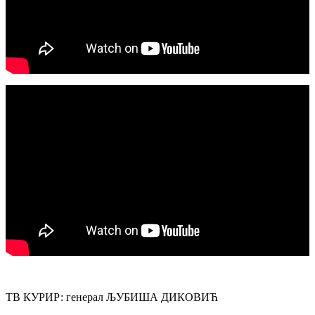
ТВ КУРИР: генерал ЉУБИША ДИКОВИЋ