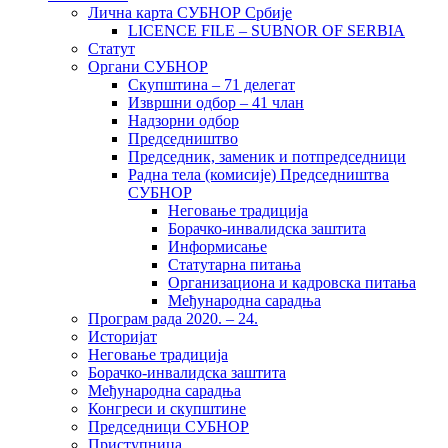
Лична карта СУБНОР Србије
LICENCE FILE – SUBNOR OF SERBIA
Статут
Органи СУБНОР
Скупштина – 71 делегат
Извршни одбор – 41 члан
Надзорни одбор
Председништво
Председник, заменик и потпредседници
Радна тела (комисије) Председништва
СУБНОР
Неговање традиција
Борачко-инвалидска заштита
Информисање
Статутарна питања
Организациона и кадровска питања
Међународна сарадња
Програм рада 2020. – 24.
Историјат
Неговање традиција
Борачко-инвалидска заштита
Међународна сарадња
Конгреси и скупштине
Председници СУБНОР
Приступница