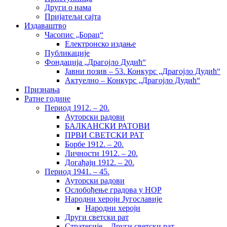
Други о нама
Пријатељи сајта
Издаваштво
Часопис „Борац“
Електронско издање
Публикације
Фондација „Драгојло Дудић“
Јавни позив – 53. Конкурс „Драгојло Дудић“
Актуелно – Конкурс „Драгојло Дудић“
Признања
Ратне године
Период 1912. – 20.
Ауторски радови
БАЛКАНСКИ РАТОВИ
ПРВИ СВЕТСКИ РАТ
Борбе 1912. – 20.
Личности 1912. – 20.
Догађаји 1912. – 20.
Период 1941. – 45.
Ауторски радови
Ослобођење градова у НОР
Народни хероји Југославије
Народни хероји
Други светски рат
Стратегије – Други светски рат