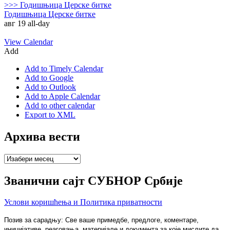
>>>
Годишњица Церске битке
Годишњица Церске битке
авг 19
all-day
View Calendar
Add
Add to Timely Calendar
Add to Google
Add to Outlook
Add to Apple Calendar
Add to other calendar
Export to XML
Архива вести
Архива
вести
Званични сајт СУБНОР Србије
Услови коришћења и Политика приватности
Позив за сарадњу: Све ваше примедбе, предлоге, коментаре,
иницијативе, реаговања, материјале и документа за које мислите да