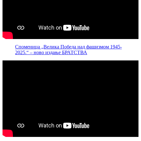
Споменица „Велика Победа над фашизмом 1945-
2025.“ – ново издање БРАТСТВА