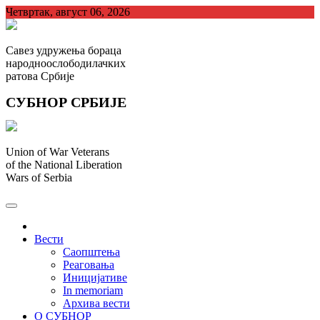
Skip
Четвртак, август 06, 2026
to
content
Савез удружења бораца
народноослободилачких
ратова Србије
СУБНОР СРБИЈЕ
Union of War Veterans
of the National Liberation
Wars of Serbia
СУБНОР Србијe
.
Вести
Саопштења
Реаговања
Иницијативе
In memoriam
Архива вести
О СУБНОР