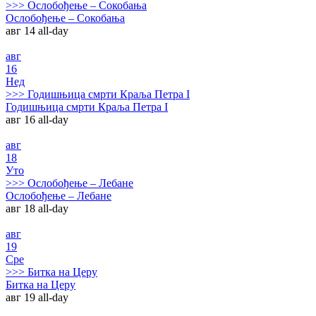
>>>
Ослобођење – Сокобања
Ослобођење – Сокобања
авг 14
all-day
авг
16
Нед
>>>
Годишњица смрти Краља Петра I
Годишњица смрти Краља Петра I
авг 16
all-day
авг
18
Уто
>>>
Ослобођење – Лебане
Ослобођење – Лебане
авг 18
all-day
авг
19
Сре
>>>
Битка на Церу
Битка на Церу
авг 19
all-day