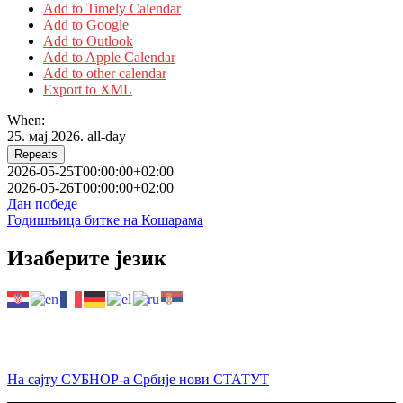
Add to Timely Calendar
Add to Google
Add to Outlook
Add to Apple Calendar
Add to other calendar
Export to XML
When:
25. мај 2026.
all-day
Repeats
2026-05-25T00:00:00+02:00
2026-05-26T00:00:00+02:00
Кретање
Дан победе
Годишњица битке на Кошарама
чланка
Изаберите језик
На сајту СУБНОР-а Србије нови СТАТУТ