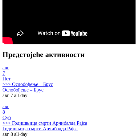
Предстојеће активности
авг
7
Пет
>>>
Ослобођење – Брус
Ослобођење – Брус
авг 7
all-day
авг
8
Суб
>>>
Годишњица смрти Арчибалда Рајса
Годишњица смрти Арчибалда Рајса
авг 8
all-day