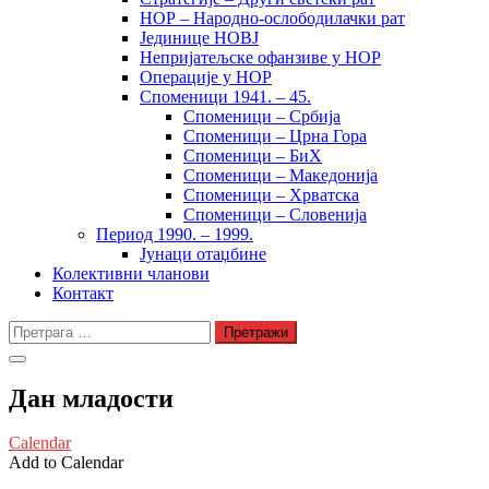
НОР – Народно-ослободилачки рат
Јединице НОВЈ
Непријатељске офанзиве у НОР
Операције у НОР
Споменици 1941. – 45.
Споменици – Србија
Споменици – Црна Гора
Споменици – БиХ
Споменици – Македонија
Споменици – Хрватска
Споменици – Словенија
Период 1990. – 1999.
Јунаци отаџбине
Колективни чланови
Контакт
Претрага
за:
Дан младости
Calendar
Add to Calendar