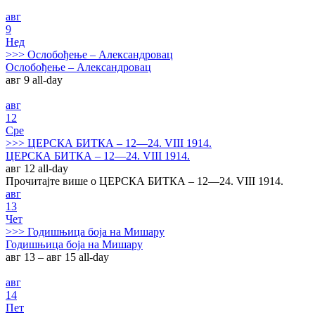
авг
9
Нед
>>>
Ослобођење – Александровац
Ослобођење – Александровац
авг 9
all-day
авг
12
Сре
>>>
ЦЕРСКА БИТКА – 12—24. VIII 1914.
ЦЕРСКА БИТКА – 12—24. VIII 1914.
авг 12
all-day
Прочитајте више о ЦЕРСКА БИТКА – 12—24. VIII 1914.
авг
13
Чет
>>>
Годишњица боја на Мишару
Годишњица боја на Мишару
авг 13 – авг 15
all-day
авг
14
Пет