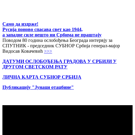
Само да издрже!
Русија поново спасава свет као 1944,
а западне силе нешто ни Србима не праштају
Поводом 80 година ослобођења Београда интервју за
СПУТНИК - председник СУБНОР Србија генерал-мајор
Видосав Ковачевић
>>>
ДАТУМИ ОСЛОБОЂЕЊА ГРАДОВА
У СРБИЈИ У
ДРУГОМ СВЕТСКОМ РАТУ
ЛИЧНА КАРТА СУБНОР СРБИЈА
Публикацију "Јунаци отаџбине"