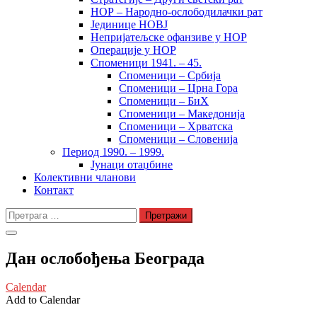
НОР – Народно-ослободилачки рат
Јединице НОВЈ
Непријатељске офанзиве у НОР
Операције у НОР
Споменици 1941. – 45.
Споменици – Србија
Споменици – Црна Гора
Споменици – БиХ
Споменици – Македонија
Споменици – Хрватска
Споменици – Словенија
Период 1990. – 1999.
Јунаци отаџбине
Колективни чланови
Контакт
Претрага
за:
Дан ослобођења Београда
Calendar
Add to Calendar