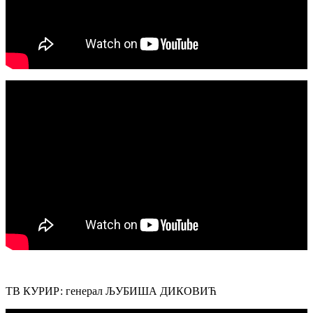
ТВ КУРИР: генерал ЉУБИША ДИКОВИЋ