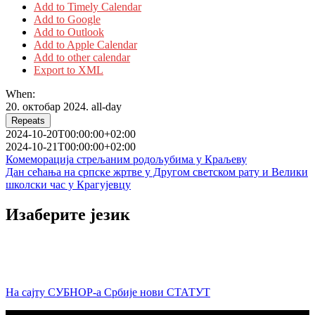
Add to Timely Calendar
Add to Google
Add to Outlook
Add to Apple Calendar
Add to other calendar
Export to XML
When:
20. октобар 2024.
all-day
Repeats
2024-10-20T00:00:00+02:00
2024-10-21T00:00:00+02:00
Кретање
Комеморација стрељаним родољубима у Краљеву
Дан сећања на српске жртве у Другом светском рату и Велики
чланка
школски час у Крагујевцу
Изаберите језик
На сајту СУБНОР-а Србије нови СТАТУТ