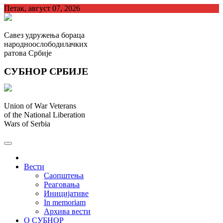
Skip
Петак, август 07, 2026
to
content
Савез удружења бораца
народноослободилачких
ратова Србије
СУБНОР СРБИЈЕ
Union of War Veterans
of the National Liberation
Wars of Serbia
СУБНОР Србијe
.
Вести
Саопштења
Реаговања
Иницијативе
In memoriam
Архива вести
О СУБНОР