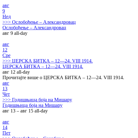
авг
9
Нед
>>>
Ослобођење – Александровац
Ослобођење – Александровац
авг 9
all-day
авг
12
Сре
>>>
ЦЕРСКА БИТКА – 12—24. VIII 1914.
ЦЕРСКА БИТКА – 12—24. VIII 1914.
авг 12
all-day
Прочитајте више о ЦЕРСКА БИТКА – 12—24. VIII 1914.
авг
13
Чет
>>>
Годишњица боја на Мишару
Годишњица боја на Мишару
авг 13 – авг 15
all-day
авг
14
Пет