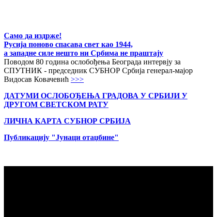
Само да издрже!
Русија поново спасава свет као 1944,
а западне силе нешто ни Србима не праштају
Поводом 80 година ослобођења Београда интервју за
СПУТНИК - председник СУБНОР Србија генерал-мајор
Видосав Ковачевић
>>>
ДАТУМИ ОСЛОБОЂЕЊА ГРАДОВА
У СРБИЈИ У
ДРУГОМ СВЕТСКОМ РАТУ
ЛИЧНА КАРТА СУБНОР СРБИЈА
Публикацију "Јунаци отаџбине"