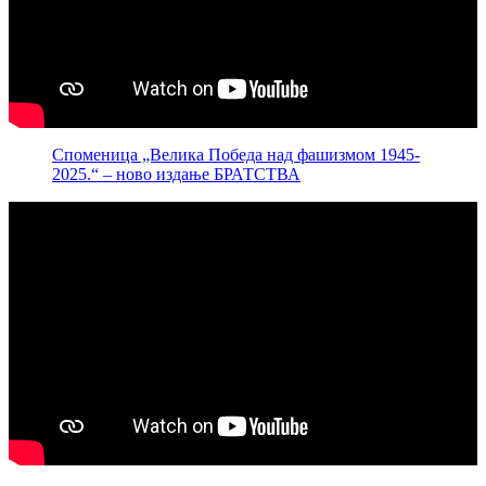
Споменица „Велика Победа над фашизмом 1945-
2025.“ – ново издање БРАТСТВА