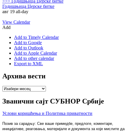
>>>
Годишњица Церске битке
Годишњица Церске битке
авг 19
all-day
View Calendar
Add
Add to Timely Calendar
Add to Google
Add to Outlook
Add to Apple Calendar
Add to other calendar
Export to XML
Архива вести
Архива
вести
Званични сајт СУБНОР Србије
Услови коришћења и Политика приватности
Позив за сарадњу: Све ваше примедбе, предлоге, коментаре,
иницијативе, реаговања, материјале и документа за које мислите да