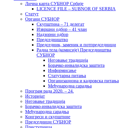
Лична карта СУБНОР Србије
LICENCE FILE – SUBNOR OF SERBIA
Статут
Органи СУБНОР
Скупштина – 71 делегат
Извршни одбор – 41 члан
Надзорни одбор
Председништво
Председник, заменик и потпредседници
Радна тела (комисије) Председништва
СУБНОР
Неговање традиција
Борачко-инвалидска заштита
Информисање
Статутарна питања
Организациона и кадровска питања
Међународна сарадња
Програм рада 2020. – 24.
Историјат
Неговање традиција
Борачко-инвалидска заштита
Међународна сарадња
Конгреси и скупштине
Председници СУБНОР
Приступница