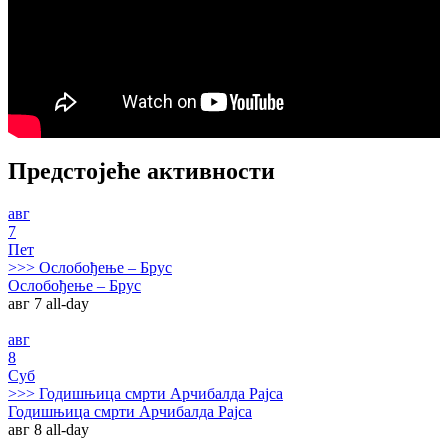
Предстојеће активности
авг
7
Пет
>>>
Ослобођење – Брус
Ослобођење – Брус
авг 7
all-day
авг
8
Суб
>>>
Годишњица смрти Арчибалда Рајса
Годишњица смрти Арчибалда Рајса
авг 8
all-day