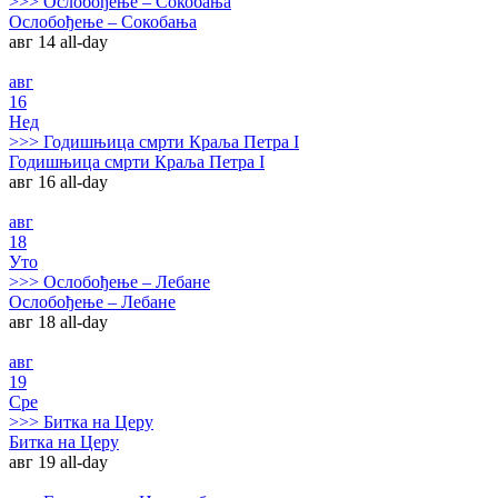
>>>
Ослобођење – Сокобања
Ослобођење – Сокобања
авг 14
all-day
авг
16
Нед
>>>
Годишњица смрти Краља Петра I
Годишњица смрти Краља Петра I
авг 16
all-day
авг
18
Уто
>>>
Ослобођење – Лебане
Ослобођење – Лебане
авг 18
all-day
авг
19
Сре
>>>
Битка на Церу
Битка на Церу
авг 19
all-day