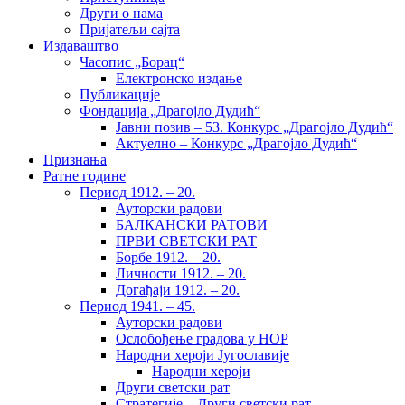
Други о нама
Пријатељи сајта
Издаваштво
Часопис „Борац“
Електронско издање
Публикације
Фондација „Драгојло Дудић“
Јавни позив – 53. Конкурс „Драгојло Дудић“
Актуелно – Конкурс „Драгојло Дудић“
Признања
Ратне године
Период 1912. – 20.
Ауторски радови
БАЛКАНСКИ РАТОВИ
ПРВИ СВЕТСКИ РАТ
Борбе 1912. – 20.
Личности 1912. – 20.
Догађаји 1912. – 20.
Период 1941. – 45.
Ауторски радови
Ослобођење градова у НОР
Народни хероји Југославије
Народни хероји
Други светски рат
Стратегије – Други светски рат