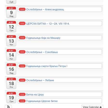
Суб
АВГ
Ослобођење – Александровац
>>>
9
Нед
АВГ
ЦЕРСКА БИТКА – 12—24. VIII 1914.
>>>
12
Сре
АВГ
Годишњица боја на Мишару
>>>
13
Чет
АВГ
Ослобођење – Сокобања
>>>
14
Пет
АВГ
Годишњица смрти Краља Петра I
>>>
16
Нед
АВГ
Ослобођење – Лебане
>>>
18
Уто
АВГ
Битка на Церу
>>>
19
Годишњица Церске битке
>>>
Сре
View Calendar