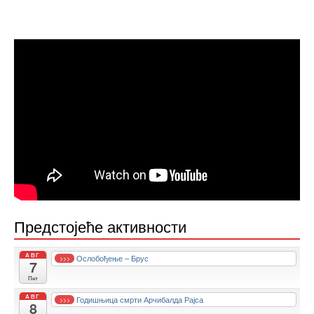
Предстојеће активности
АВГ
Ослобођење – Брус
>>>
7
Пет
АВГ
Годишњица смрти Арчибалда Рајса
>>>
8