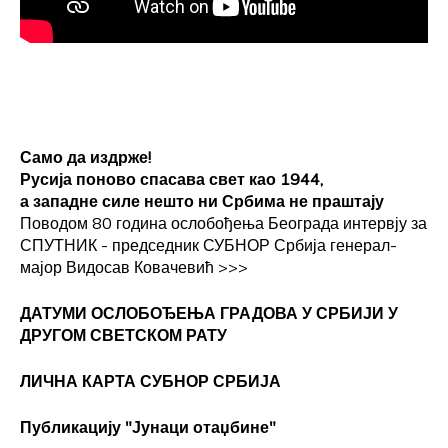
Само да издрже!
Русија поново спасава свет као 1944,
а западне силе нешто ни Србима не праштају
Поводом 80 година ослобођења Београда интервју за
СПУТНИК - председник СУБНОР Србија генерал-
мајор Видосав Ковачевић
>>>
ДАТУМИ ОСЛОБОЂЕЊА ГРАДОВА
У СРБИЈИ У
ДРУГОМ СВЕТСКОМ РАТУ
ЛИЧНА КАРТА СУБНОР СРБИЈА
Публикацију "Јунаци отаџбине"