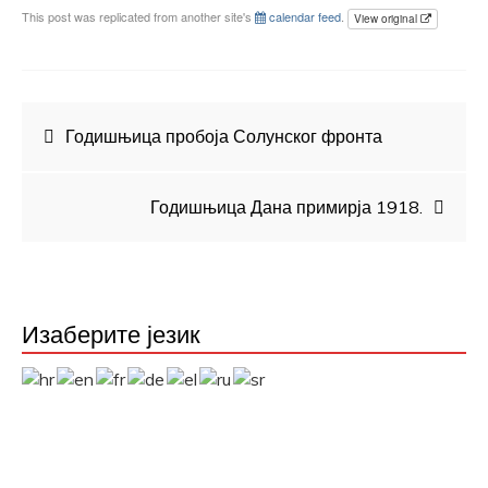
This post was replicated from another site's
calendar feed
.
View original
Кретање
Годишњица пробоја Солунског фронта
чланка
Годишњица Дана примирја 1918.
Изаберите језик