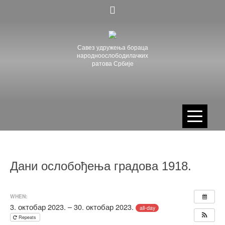
Skip
to
content
Савез удружења бораца
народноослободилачких
ратова Србије
Дани ослобођења градова 1918.
WHEN:
3. октобар 2023. – 30. октобар 2023.
all-day
Repeats