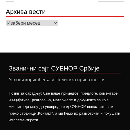
Архива вести
Архива
вести
Званични сајт СУБНОР Србије
Услови коришћења и Политика приватности
Позив за сарадњу: Све ваше примедбе, предлоге, коментаре,
иницијативе, реаговања, материјале и документа за које
мислите да могу да унапреде рад СУБНОР пошаљите нам
преко странице „Контакт“, а ми ћемо их размотрити и покушати
имплементирати.