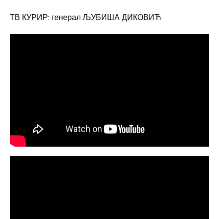
ТВ КУРИР: генерал ЉУБИША ДИКОВИЋ