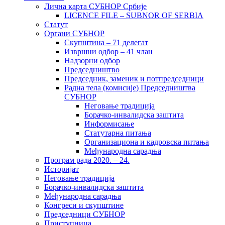
Лична карта СУБНОР Србије
LICENCE FILE – SUBNOR OF SERBIA
Статут
Органи СУБНОР
Скупштина – 71 делегат
Извршни одбор – 41 члан
Надзорни одбор
Председништво
Председник, заменик и потпредседници
Радна тела (комисије) Председништва
СУБНОР
Неговање традиција
Борачко-инвалидска заштита
Информисање
Статутарна питања
Организациона и кадровска питања
Међународна сарадња
Програм рада 2020. – 24.
Историјат
Неговање традиција
Борачко-инвалидска заштита
Међународна сарадња
Конгреси и скупштине
Председници СУБНОР
Приступница