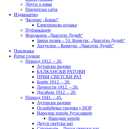
Други о нама
Пријатељи сајта
Издаваштво
Часопис „Борац“
Електронско издање
Публикације
Фондација „Драгојло Дудић“
Јавни позив – 53. Конкурс „Драгојло Дудић“
Актуелно – Конкурс „Драгојло Дудић“
Признања
Ратне године
Период 1912. – 20.
Ауторски радови
БАЛКАНСКИ РАТОВИ
ПРВИ СВЕТСКИ РАТ
Борбе 1912. – 20.
Личности 1912. – 20.
Догађаји 1912. – 20.
Период 1941. – 45.
Ауторски радови
Ослобођење градова у НОР
Народни хероји Југославије
Народни хероји
Други светски рат
Стратегије – Други светски рат