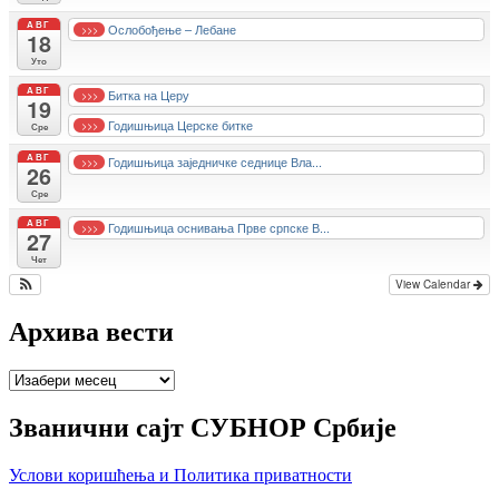
АВГ
Ослобођење – Лебане
>>>
18
Уто
АВГ
Битка на Церу
>>>
19
Годишњица Церске битке
>>>
Сре
АВГ
Годишњица заједничке седнице Вла...
>>>
26
Сре
АВГ
Годишњица оснивања Прве српске В...
>>>
27
Чет
View Calendar
Архива вести
Архива
вести
Званични сајт СУБНОР Србије
Услови коришћења и Политика приватности