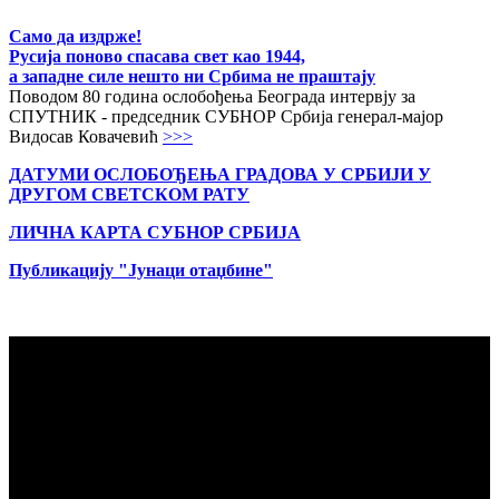
Само да издрже!
Русија поново спасава свет као 1944,
а западне силе нешто ни Србима не праштају
Поводом 80 година ослобођења Београда интервју за
СПУТНИК - председник СУБНОР Србија генерал-мајор
Видосав Ковачевић
>>>
ДАТУМИ ОСЛОБОЂЕЊА ГРАДОВА
У СРБИЈИ У
ДРУГОМ СВЕТСКОМ РАТУ
ЛИЧНА КАРТА СУБНОР СРБИЈА
Публикацију "Јунаци отаџбине"