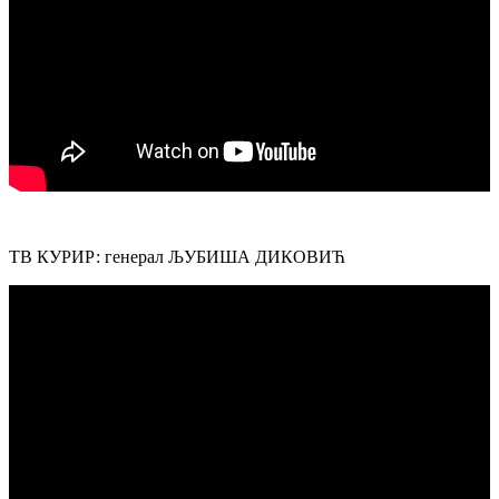
ТВ КУРИР: генерал ЉУБИША ДИКОВИЋ