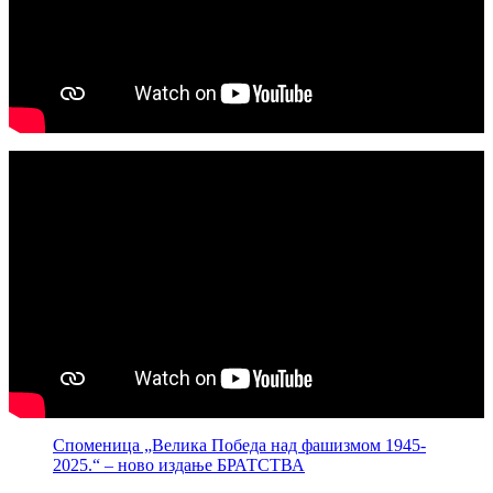
Споменица „Велика Победа над фашизмом 1945-
2025.“ – ново издање БРАТСТВА