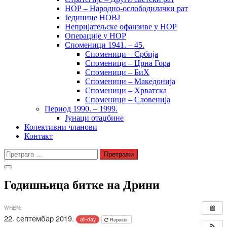
НОР – Народно-ослободилачки рат
Јединице НОВЈ
Непријатељске офанзиве у НОР
Операције у НОР
Споменици 1941. – 45.
Споменици – Србија
Споменици – Црна Гора
Споменици – БиХ
Споменици – Македонија
Споменици – Хрватска
Споменици – Словенија
Период 1990. – 1999.
Јунаци отаџбине
Колективни чланови
Контакт
Претрага
за:
Годишњица битке на Дрини
WHEN:
22. септембар 2019.
all-day
Repeats