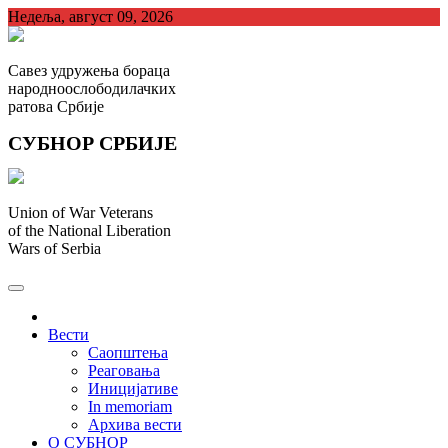
Skip
Недеља, август 09, 2026
to
content
Савез удружења бораца
народноослободилачких
ратова Србије
СУБНОР СРБИЈЕ
Union of War Veterans
of the National Liberation
Wars of Serbia
СУБНОР Србијe
.
Вести
Саопштења
Реаговања
Иницијативе
In memoriam
Архива вести
О СУБНОР