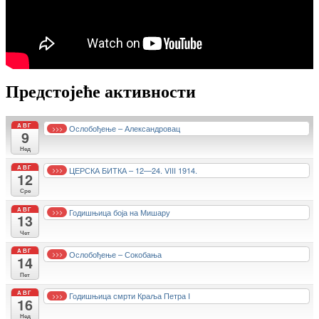
Предстојеће активности
АВГ
Ослобођење – Александровац
>>>
9
Нед
АВГ
ЦЕРСКА БИТКА – 12—24. VIII 1914.
>>>
12
Сре
АВГ
Годишњица боја на Мишару
>>>
13
Чет
АВГ
Ослобођење – Сокобања
>>>
14
Пет
АВГ
Годишњица смрти Краља Петра I
>>>
16
Нед