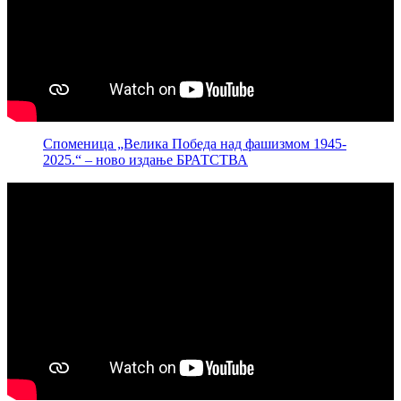
Споменица „Велика Победа над фашизмом 1945-
2025.“ – ново издање БРАТСТВА