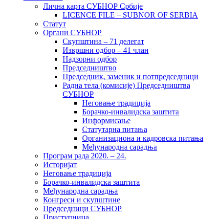
Лична карта СУБНОР Србије
LICENCE FILE – SUBNOR OF SERBIA
Статут
Органи СУБНОР
Скупштина – 71 делегат
Извршни одбор – 41 члан
Надзорни одбор
Председништво
Председник, заменик и потпредседници
Радна тела (комисије) Председништва
СУБНОР
Неговање традиција
Борачко-инвалидска заштита
Информисање
Статутарна питања
Организациона и кадровска питања
Међународна сарадња
Програм рада 2020. – 24.
Историјат
Неговање традиција
Борачко-инвалидска заштита
Међународна сарадња
Конгреси и скупштине
Председници СУБНОР
Приступница