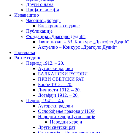
Други о нама
Пријатељи сајта
Издаваштво
Часопис „Борац“
Електронско издање
Публикације
Фондација „Драгојло Дудић“
Јавни позив – 53. Конкурс „Драгојло Дудић“
Актуелно – Конкурс „Драгојло Дудић“
Признања
Ратне године
Период 1912. – 20.
Ауторски радови
БАЛКАНСКИ РАТОВИ
ПРВИ СВЕТСКИ РАТ
Борбе 1912. – 20.
Личности 1912. – 20.
Догађаји 1912. – 20.
Период 1941. – 45.
Ауторски радови
Ослобођење градова у НОР
Народни хероји Југославије
Народни хероји
Други светски рат
Стратегије – Други светски рат