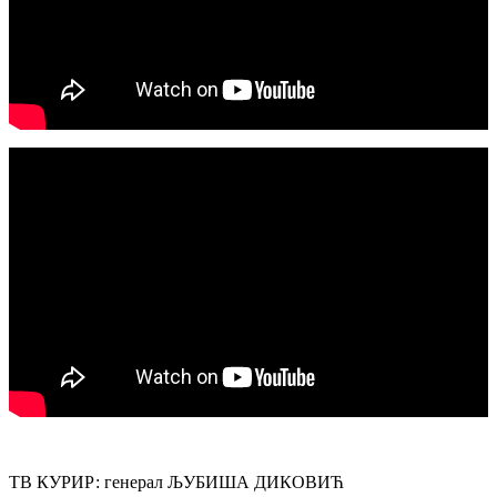
ТВ КУРИР: генерал ЉУБИША ДИКОВИЋ