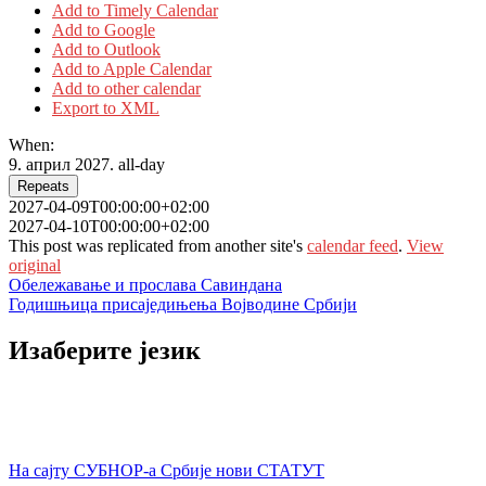
Add to Timely Calendar
Add to Google
Add to Outlook
Add to Apple Calendar
Add to other calendar
Export to XML
When:
9. април 2027.
all-day
Repeats
2027-04-09T00:00:00+02:00
2027-04-10T00:00:00+02:00
This post was replicated from another site's
calendar feed
.
View
original
Кретање
Обележавање и прослава Савиндана
Годишњица присаједињења Војводине Србији
чланка
Изаберите језик
На сајту СУБНОР-а Србије нови СТАТУТ