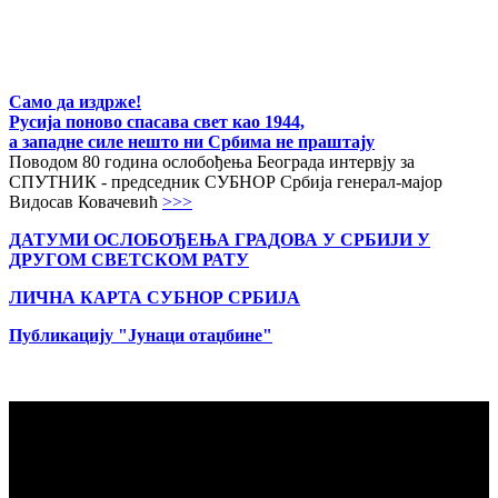
Само да издрже!
Русија поново спасава свет као 1944,
а западне силе нешто ни Србима не праштају
Поводом 80 година ослобођења Београда интервју за
СПУТНИК - председник СУБНОР Србија генерал-мајор
Видосав Ковачевић
>>>
ДАТУМИ ОСЛОБОЂЕЊА ГРАДОВА
У СРБИЈИ У
ДРУГОМ СВЕТСКОМ РАТУ
ЛИЧНА КАРТА СУБНОР СРБИЈА
Публикацију "Јунаци отаџбине"