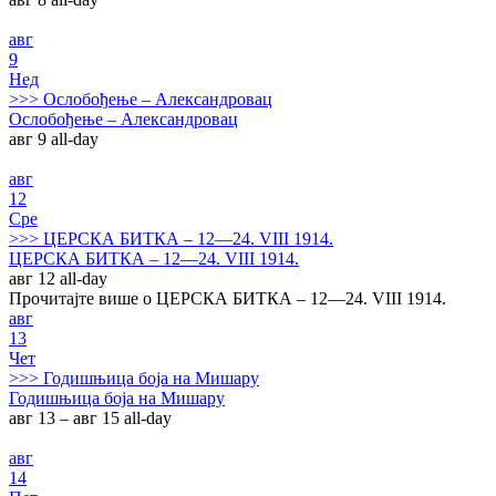
авг
9
Нед
>>>
Ослобођење – Александровац
Ослобођење – Александровац
авг 9
all-day
авг
12
Сре
>>>
ЦЕРСКА БИТКА – 12—24. VIII 1914.
ЦЕРСКА БИТКА – 12—24. VIII 1914.
авг 12
all-day
Прочитајте више о ЦЕРСКА БИТКА – 12—24. VIII 1914.
авг
13
Чет
>>>
Годишњица боја на Мишару
Годишњица боја на Мишару
авг 13 – авг 15
all-day
авг
14