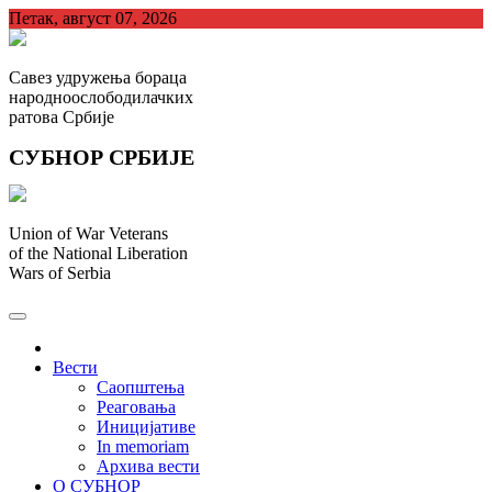
Skip
Петак, август 07, 2026
to
content
Савез удружења бораца
народноослободилачких
ратова Србије
СУБНОР СРБИЈЕ
Union of War Veterans
of the National Liberation
Wars of Serbia
СУБНОР Србијe
.
Вести
Саопштења
Реаговања
Иницијативе
In memoriam
Архива вести
О СУБНОР