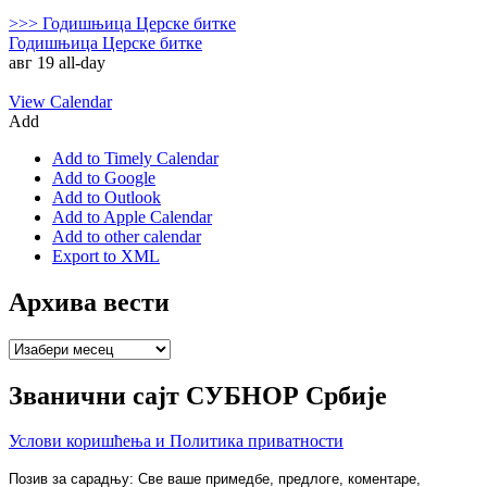
>>>
Годишњица Церске битке
Годишњица Церске битке
авг 19
all-day
View Calendar
Add
Add to Timely Calendar
Add to Google
Add to Outlook
Add to Apple Calendar
Add to other calendar
Export to XML
Архива вести
Архива
вести
Званични сајт СУБНОР Србије
Услови коришћења и Политика приватности
Позив за сарадњу: Све ваше примедбе, предлоге, коментаре,