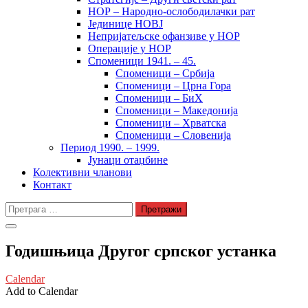
НОР – Народно-ослободилачки рат
Јединице НОВЈ
Непријатељске офанзиве у НОР
Операције у НОР
Споменици 1941. – 45.
Споменици – Србија
Споменици – Црна Гора
Споменици – БиХ
Споменици – Македонија
Споменици – Хрватска
Споменици – Словенија
Период 1990. – 1999.
Јунаци отаџбине
Колективни чланови
Контакт
Претрага
за:
Годишњица Другог српског устанка
Calendar
Add to Calendar