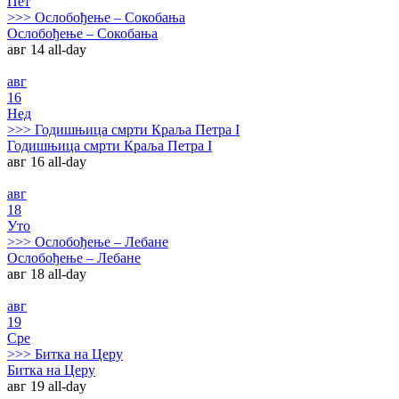
Пет
>>>
Ослобођење – Сокобања
Ослобођење – Сокобања
авг 14
all-day
авг
16
Нед
>>>
Годишњица смрти Краља Петра I
Годишњица смрти Краља Петра I
авг 16
all-day
авг
18
Уто
>>>
Ослобођење – Лебане
Ослобођење – Лебане
авг 18
all-day
авг
19
Сре
>>>
Битка на Церу
Битка на Церу
авг 19
all-day