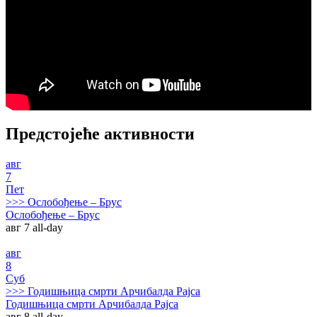
Предстојеће активности
авг
7
Пет
>>>
Ослобођење – Брус
Ослобођење – Брус
авг 7
all-day
авг
8
Суб
>>>
Годишњица смрти Арчибалда Рајса
Годишњица смрти Арчибалда Рајса
авг 8
all-day