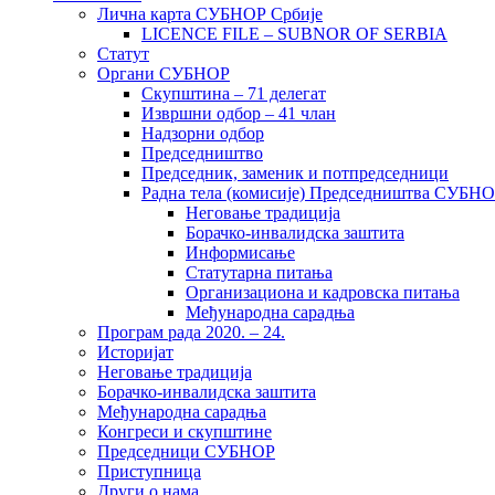
Лична карта СУБНОР Србије
LICENCE FILE – SUBNOR OF SERBIA
Статут
Органи СУБНОР
Скупштина – 71 делегат
Извршни одбор – 41 члан
Надзорни одбор
Председништво
Председник, заменик и потпредседници
Радна тела (комисије) Председништва СУБН
Неговање традиција
Борачко-инвалидска заштита
Информисање
Статутарна питања
Организациона и кадровска питања
Међународна сарадња
Програм рада 2020. – 24.
Историјат
Неговање традиција
Борачко-инвалидска заштита
Међународна сарадња
Конгреси и скупштине
Председници СУБНОР
Приступница
Други о нама