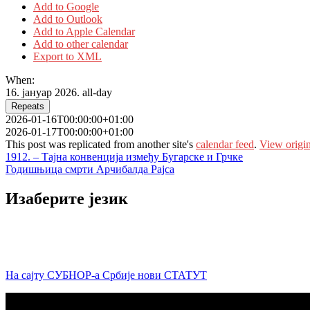
Add to Google
Add to Outlook
Add to Apple Calendar
Add to other calendar
Export to XML
When:
16. јануар 2026.
all-day
Repeats
2026-01-16T00:00:00+01:00
2026-01-17T00:00:00+01:00
This post was replicated from another site's
calendar feed
.
View origin
Кретање
1912. – Тајна конвенција између Бугарске и Грчке
Годишњица смрти Арчибалда Рајса
чланка
Изаберите језик
На сајту СУБНОР-а Србије нови СТАТУТ