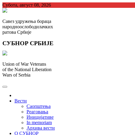
Skip
Субота, август 08, 2026
to
content
Савез удружења бораца
народноослободилачких
ратова Србије
СУБНОР СРБИЈЕ
Union of War Veterans
of the National Liberation
Wars of Serbia
СУБНОР Србијe
.
Вести
Саопштења
Реаговања
Иницијативе
In memoriam
Архива вести
О СУБНОР