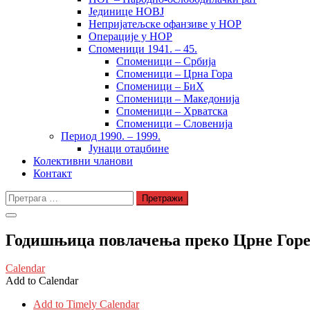
Јединице НОВЈ
Непријатељске офанзиве у НОР
Операције у НОР
Споменици 1941. – 45.
Споменици – Србија
Споменици – Црна Гора
Споменици – БиХ
Споменици – Македонија
Споменици – Хрватска
Споменици – Словенија
Период 1990. – 1999.
Јунаци отаџбине
Колективни чланови
Контакт
Претрага
за:
Годишњица повлачења преко Црне Горе
Calendar
Add to Calendar
Add to Timely Calendar