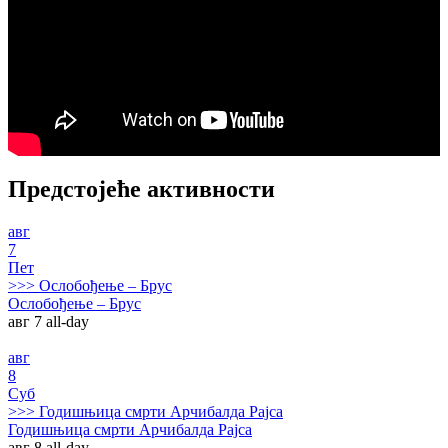
Предстојеће активности
авг
7
Пет
>>>
Ослобођење – Брус
Ослобођење – Брус
авг 7
all-day
авг
8
Суб
>>>
Годишњица смрти Арчибалда Рајса
Годишњица смрти Арчибалда Рајса
авг 8
all-day