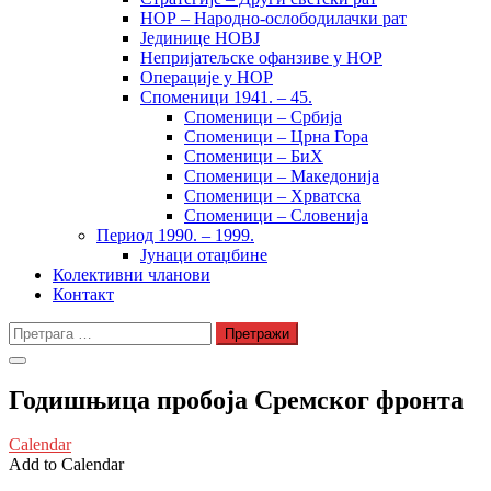
НОР – Народно-ослободилачки рат
Јединице НОВЈ
Непријатељске офанзиве у НОР
Операције у НОР
Споменици 1941. – 45.
Споменици – Србија
Споменици – Црна Гора
Споменици – БиХ
Споменици – Македонија
Споменици – Хрватска
Споменици – Словенија
Период 1990. – 1999.
Јунаци отаџбине
Колективни чланови
Контакт
Претрага
за:
Годишњица пробоја Сремског фронта
Calendar
Add to Calendar