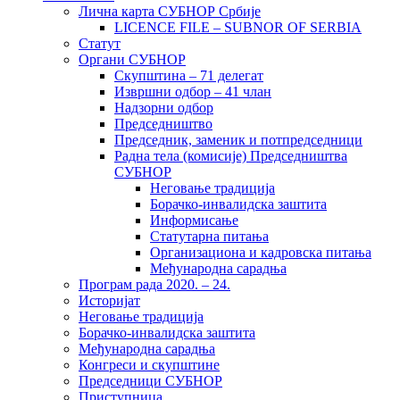
Лична карта СУБНОР Србије
LICENCE FILE – SUBNOR OF SERBIA
Статут
Органи СУБНОР
Скупштина – 71 делегат
Извршни одбор – 41 члан
Надзорни одбор
Председништво
Председник, заменик и потпредседници
Радна тела (комисије) Председништва
СУБНОР
Неговање традиција
Борачко-инвалидска заштита
Информисање
Статутарна питања
Организациона и кадровска питања
Међународна сарадња
Програм рада 2020. – 24.
Историјат
Неговање традиција
Борачко-инвалидска заштита
Међународна сарадња
Конгреси и скупштине
Председници СУБНОР
Приступница