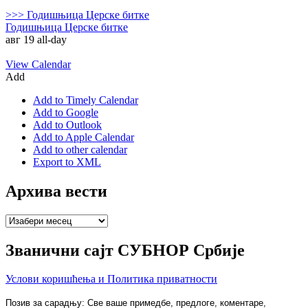
>>>
Годишњица Церске битке
Годишњица Церске битке
авг 19
all-day
View Calendar
Add
Add to Timely Calendar
Add to Google
Add to Outlook
Add to Apple Calendar
Add to other calendar
Export to XML
Архива вести
Архива
вести
Званични сајт СУБНОР Србије
Услови коришћења и Политика приватности
Позив за сарадњу: Све ваше примедбе, предлоге, коментаре,