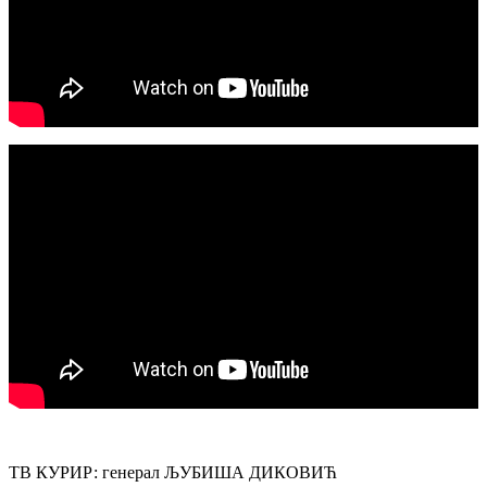
ТВ КУРИР: генерал ЉУБИША ДИКОВИЋ