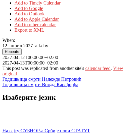
Add to Timely Calendar
Add to Google
Add to Outlook
Add to Apple Calendar
Add to other calendar
Export to XML
When:
12. април 2027.
all-day
Repeats
2027-04-12T00:00:00+02:00
2027-04-13T00:00:00+02:00
This post was replicated from another site's
calendar feed
.
View
original
Кретање
Годишњица смрти Надежде Петровић
Годишњица смрти Вожда Карађорђа
чланка
Изаберите језик
На сајту СУБНОР-а Србије нови СТАТУТ