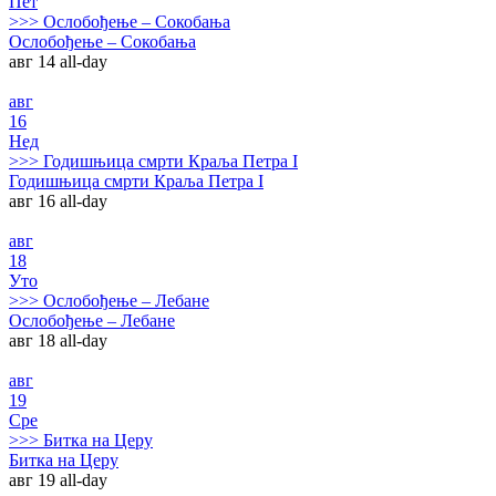
Пет
>>>
Ослобођење – Сокобања
Ослобођење – Сокобања
авг 14
all-day
авг
16
Нед
>>>
Годишњица смрти Краља Петра I
Годишњица смрти Краља Петра I
авг 16
all-day
авг
18
Уто
>>>
Ослобођење – Лебане
Ослобођење – Лебане
авг 18
all-day
авг
19
Сре
>>>
Битка на Церу
Битка на Церу
авг 19
all-day