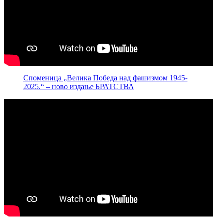
Споменица „Велика Победа над фашизмом 1945-
2025.“ – ново издање БРАТСТВА