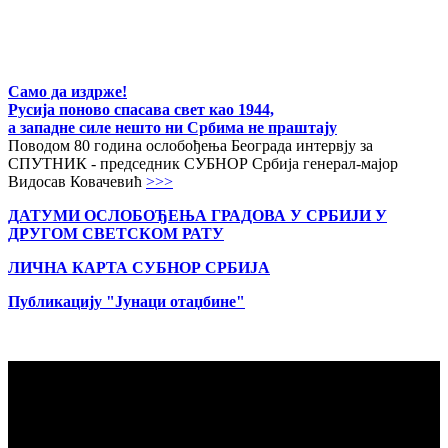
Само да издрже!
Русија поново спасава свет као 1944,
а западне силе нешто ни Србима не праштају
Поводом 80 година ослобођења Београда интервју за
СПУТНИК - председник СУБНОР Србија генерал-мајор
Видосав Ковачевић
>>>
ДАТУМИ ОСЛОБОЂЕЊА ГРАДОВА
У СРБИЈИ У
ДРУГОМ СВЕТСКОМ РАТУ
ЛИЧНА КАРТА СУБНОР СРБИЈА
Публикацију "Јунаци отаџбине"