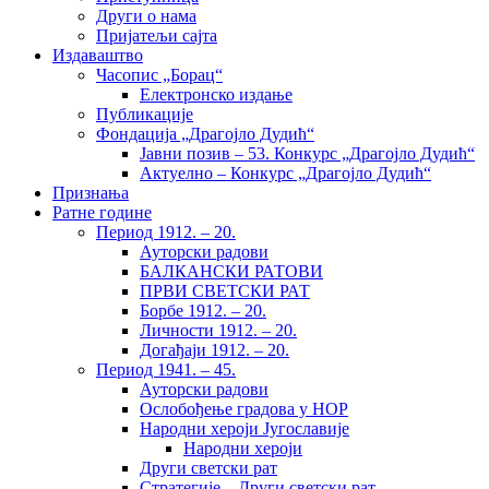
Други о нама
Пријатељи сајта
Издаваштво
Часопис „Борац“
Електронско издање
Публикације
Фондација „Драгојло Дудић“
Јавни позив – 53. Конкурс „Драгојло Дудић“
Актуелно – Конкурс „Драгојло Дудић“
Признања
Ратне године
Период 1912. – 20.
Ауторски радови
БАЛКАНСКИ РАТОВИ
ПРВИ СВЕТСКИ РАТ
Борбе 1912. – 20.
Личности 1912. – 20.
Догађаји 1912. – 20.
Период 1941. – 45.
Ауторски радови
Ослобођење градова у НОР
Народни хероји Југославије
Народни хероји
Други светски рат
Стратегије – Други светски рат