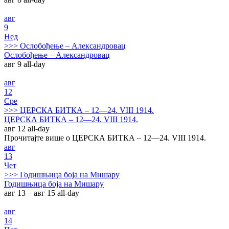
авг
9
Нед
>>>
Ослобођење – Александровац
Ослобођење – Александровац
авг 9
all-day
авг
12
Сре
>>>
ЦЕРСКА БИТКА – 12—24. VIII 1914.
ЦЕРСКА БИТКА – 12—24. VIII 1914.
авг 12
all-day
Прочитајте више о ЦЕРСКА БИТКА – 12—24. VIII 1914.
авг
13
Чет
>>>
Годишњица боја на Мишару
Годишњица боја на Мишару
авг 13 – авг 15
all-day
авг
14