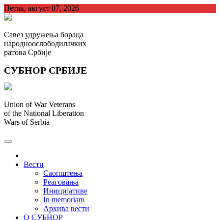
Skip
Петак, август 07, 2026
to
content
Савез удружења бораца
народноослободилачких
ратова Србије
СУБНОР СРБИЈЕ
Union of War Veterans
of the National Liberation
Wars of Serbia
СУБНОР Србијe
.
Вести
Саопштења
Реаговања
Иницијативе
In memoriam
Архива вести
О СУБНОР