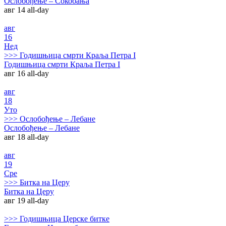
Ослобођење – Сокобања
авг 14
all-day
авг
16
Нед
>>>
Годишњица смрти Краља Петра I
Годишњица смрти Краља Петра I
авг 16
all-day
авг
18
Уто
>>>
Ослобођење – Лебане
Ослобођење – Лебане
авг 18
all-day
авг
19
Сре
>>>
Битка на Церу
Битка на Церу
авг 19
all-day
>>>
Годишњица Церске битке