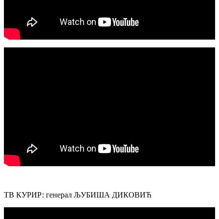
ТВ КУРИР: генерал ЉУБИША ДИКОВИЋ