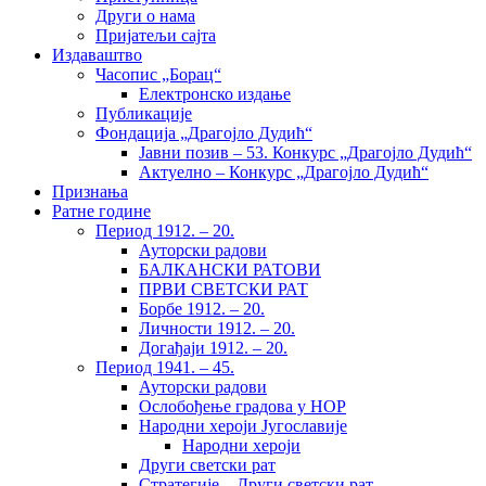
Други о нама
Пријатељи сајта
Издаваштво
Часопис „Борац“
Електронско издање
Публикације
Фондација „Драгојло Дудић“
Јавни позив – 53. Конкурс „Драгојло Дудић“
Актуелно – Конкурс „Драгојло Дудић“
Признања
Ратне године
Период 1912. – 20.
Ауторски радови
БАЛКАНСКИ РАТОВИ
ПРВИ СВЕТСКИ РАТ
Борбе 1912. – 20.
Личности 1912. – 20.
Догађаји 1912. – 20.
Период 1941. – 45.
Ауторски радови
Ослобођење градова у НОР
Народни хероји Југославије
Народни хероји
Други светски рат
Стратегије – Други светски рат