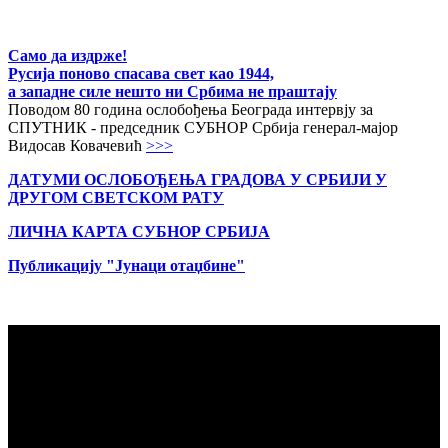
Само да издрже!
Русија поново спасава свет као 1944,
а западне силе нешто ни Србима не праштају
Поводом 80 година ослобођења Београда интервју за
СПУТНИК - председник СУБНОР Србија генерал-мајор
Видосав Ковачевић
>>>
ДАТУМИ ОСЛОБОЂЕЊА ГРАДОВА
У СРБИЈИ У
ДРУГОМ СВЕТСКОМ РАТУ
ЛИЧНА КАРТА СУБНОР СРБИЈА
Публикацију "Јунаци отаџбине"