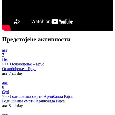
Предстојеће активности
авг
7
Пет
>>>
Ослобођење – Брус
Ослобођење – Брус
авг 7
all-day
авг
8
Суб
>>>
Годишњица смрти Арчибалда Рајса
Годишњица смрти Арчибалда Рајса
авг 8
all-day
авг