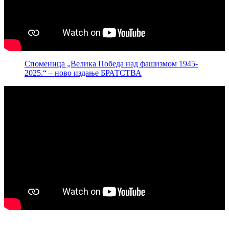
Споменица „Велика Победа над фашизмом 1945-
2025.“ – ново издање БРАТСТВА