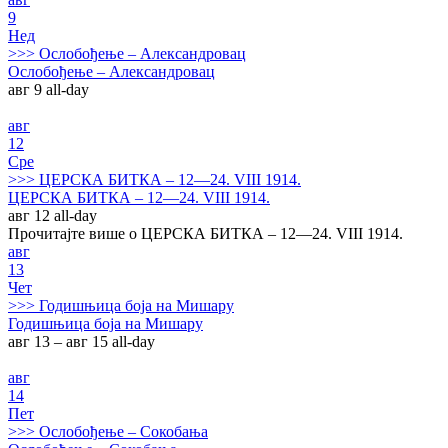
9
Нед
>>>
Ослобођење – Александровац
Ослобођење – Александровац
авг 9
all-day
авг
12
Сре
>>>
ЦЕРСКА БИТКА – 12—24. VIII 1914.
ЦЕРСКА БИТКА – 12—24. VIII 1914.
авг 12
all-day
Прочитајте више о ЦЕРСКА БИТКА – 12—24. VIII 1914.
авг
13
Чет
>>>
Годишњица боја на Мишару
Годишњица боја на Мишару
авг 13 – авг 15
all-day
авг
14
Пет
>>>
Ослобођење – Сокобања