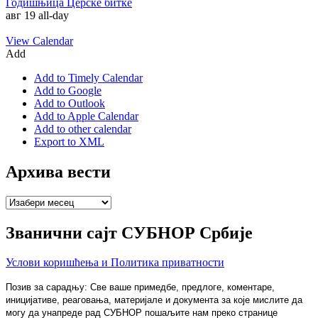
Годишњица Церске битке
авг 19
all-day
View Calendar
Add
Add to Timely Calendar
Add to Google
Add to Outlook
Add to Apple Calendar
Add to other calendar
Export to XML
Архива вести
Архива
вести
Званични сајт СУБНОР Србије
Услови коришћења и Политика приватности
Позив за сарадњу: Све ваше примедбе, предлоге, коментаре,
иницијативе, реаговања, материјале и документа за које мислите да
могу да унапреде рад СУБНОР пошаљите нам преко странице