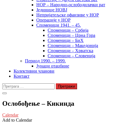
НОР – Народно-ослободилачки рат
Јединице НОВЈ
Непријатељске офанзиве у НОР
Операције у НОР
Споменици 1941. – 45.
Споменици – Србија
Споменици – Црна Гора
Споменици – БиХ
Споменици – Македонија
Споменици – Хрватска
Споменици – Словенија
Период 1990. – 1999.
Јунаци отаџбине
Колективни чланови
Контакт
Претрага
за:
Ослобођење – Кикинда
Calendar
Add to Calendar