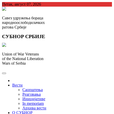
Skip
Петак, август 07, 2026
to
content
Савез удружења бораца
народноослободилачких
ратова Србије
СУБНОР СРБИЈЕ
Union of War Veterans
of the National Liberation
Wars of Serbia
СУБНОР Србијe
.
Вести
Саопштења
Реаговања
Иницијативе
In memoriam
Архива вести
О СУБНОР