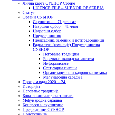
Лична карта СУБНОР Србије
LICENCE FILE – SUBNOR OF SERBIA
Статут
Органи СУБНОР
Скупштина – 71 делегат
Извршни одбор – 41 члан
Надзорни одбор
Председништво
Председник, заменик и потпредседници
Радна тела (комисије) Председништва
СУБНОР
Неговање традиција
Борачко-инвалидска заштита
Информисање
Статутарна питања
Организациона и кадровска питања
Међународна сарадња
Програм рада 2020. – 24.
Историјат
Неговање традиција
Борачко-инвалидска заштита
Међународна сарадња
Конгреси и скупштине
Председници СУБНОР
Приступница