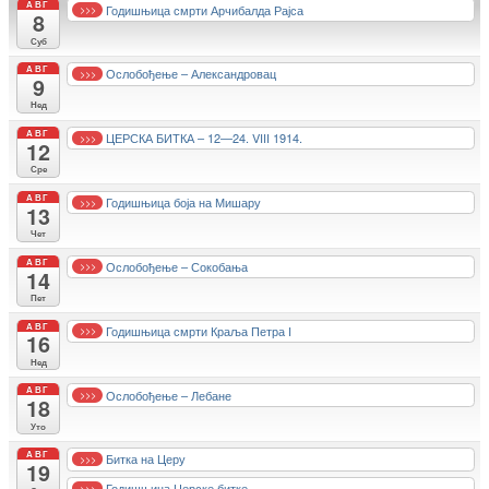
АВГ
Годишњица смрти Арчибалда Рајса
>>>
8
Суб
АВГ
Ослобођење – Александровац
>>>
9
Нед
АВГ
ЦЕРСКА БИТКА – 12—24. VIII 1914.
>>>
12
Сре
АВГ
Годишњица боја на Мишару
>>>
13
Чет
АВГ
Ослобођење – Сокобања
>>>
14
Пет
АВГ
Годишњица смрти Краља Петра I
>>>
16
Нед
АВГ
Ослобођење – Лебане
>>>
18
Уто
АВГ
Битка на Церу
>>>
19
Годишњица Церске битке
>>>