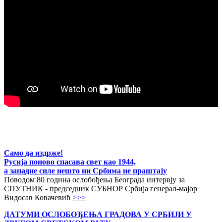
Само да издрже!
Русија поново спасава свет као 1944,
а западне силе нешто ни Србима не праштају
Поводом 80 година ослобођења Београда интервју за
СПУТНИК - председник СУБНОР Србија генерал-мајор
Видосав Ковачевић
>>>
ДАТУМИ ОСЛОБОЂЕЊА ГРАДОВА
У СРБИЈИ У