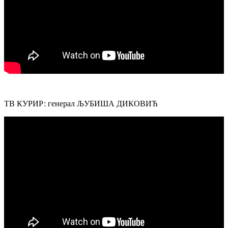
ТВ КУРИР: генерал ЉУБИША ДИКОВИЋ