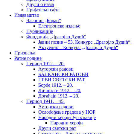
Други о нама
Пријатељи сајта
Издаваштво
Часопис „Борац“
Електронско издање
Публикације
Фондација „Драгојло Дудић“
Јавни позив – 53. Конкурс „Драгојло Дудић“
Актуелно – Конкурс „Драгојло Дудић“
Признања
Ратне године
Период 1912. – 20.
Ауторски радови
БАЛКАНСКИ РАТОВИ
ПРВИ СВЕТСКИ РАТ
Борбе 1912. – 20.
Личности 1912. – 20.
Догађаји 1912. – 20.
Период 1941. – 45.
Ауторски радови
Ослобођење градова у НОР
Народни хероји Југославије
Народни хероји
Други светски рат
Стратегије – Други светски рат