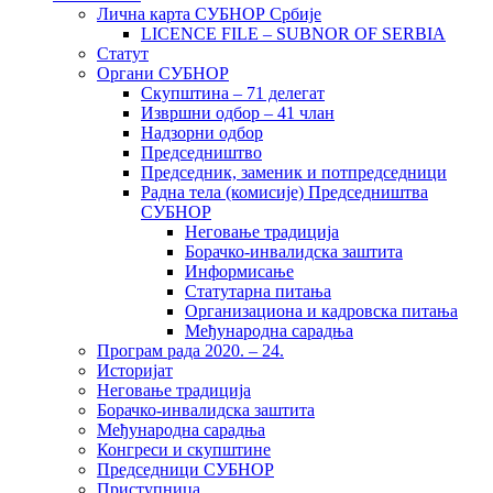
Лична карта СУБНОР Србије
LICENCE FILE – SUBNOR OF SERBIA
Статут
Органи СУБНОР
Скупштина – 71 делегат
Извршни одбор – 41 члан
Надзорни одбор
Председништво
Председник, заменик и потпредседници
Радна тела (комисије) Председништва
СУБНОР
Неговање традиција
Борачко-инвалидска заштита
Информисање
Статутарна питања
Организациона и кадровска питања
Међународна сарадња
Програм рада 2020. – 24.
Историјат
Неговање традиција
Борачко-инвалидска заштита
Међународна сарадња
Конгреси и скупштине
Председници СУБНОР
Приступница