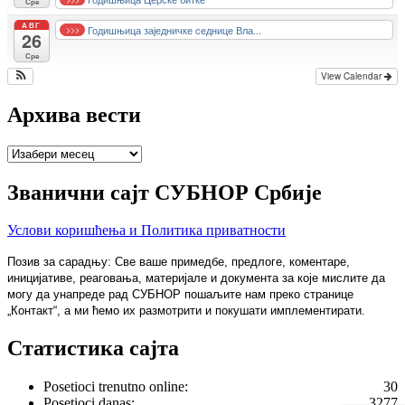
Сре
АВГ
Годишњица заједничке седнице Вла...
>>>
26
Сре
View Calendar
Архива вести
Архива
вести
Званични сајт СУБНОР Србије
Услови коришћења и Политика приватности
Позив за сарадњу: Све ваше примедбе, предлоге, коментаре,
иницијативе, реаговања, материјале и документа за које мислите да
могу да унапреде рад СУБНОР пошаљите нам преко странице
„Контакт“, а ми ћемо их размотрити и покушати имплементирати.
Статистика сајта
Posetioci trenutno online:
30
Posetioci danas:
3277