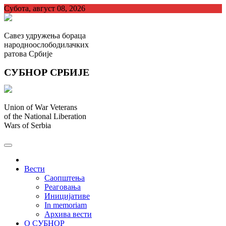
Skip
Субота, август 08, 2026
to
content
Савез удружења бораца
народноослободилачких
ратова Србије
СУБНОР СРБИЈЕ
Union of War Veterans
of the National Liberation
Wars of Serbia
СУБНОР Србијe
.
Вести
Саопштења
Реаговања
Иницијативе
In memoriam
Архива вести
О СУБНОР