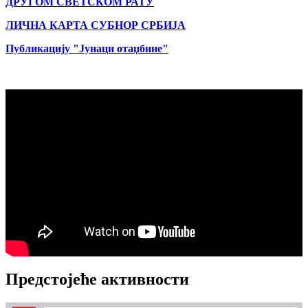
ДРУГОМ СВЕТСКОМ РАТУ
ЛИЧНА КАРТА СУБНОР СРБИЈА
Публикацију "Јунаци отаџбине"
Предстојеће активности