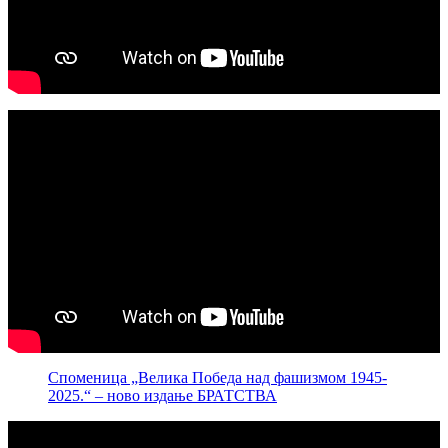
Споменица „Велика Победа над фашизмом 1945-
2025.“ – ново издање БРАТСТВА