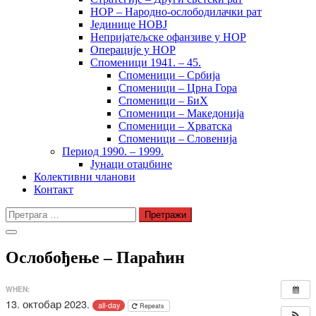
НОР – Народно-ослободилачки рат
Јединице НОВЈ
Непријатељске офанзиве у НОР
Операције у НОР
Споменици 1941. – 45.
Споменици – Србија
Споменици – Црна Гора
Споменици – БиХ
Споменици – Македонија
Споменици – Хрватска
Споменици – Словенија
Период 1990. – 1999.
Јунаци отаџбине
Колективни чланови
Контакт
Претрага
за:
Ослобођење – Параћин
WHEN:
13. октобар 2023.
all-day
Repeats