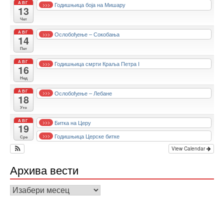
АВГ
Годишњица боја на Мишару
>>>
13
Чет
АВГ
Ослобођење – Сокобања
>>>
14
Пет
АВГ
Годишњица смрти Краља Петра I
>>>
16
Нед
АВГ
Ослобођење – Лебане
>>>
18
Уто
АВГ
Битка на Церу
>>>
19
Годишњица Церске битке
>>>
Сре
View Calendar
Архива вести
Архива
вести