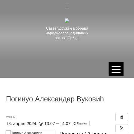
Skip
to
content
Савез удружења бораца
народноослободилачких
ратова Србије
Погинуо Александар Вуковић
WHEN:
13. април 2024. @ 13:07 – 14:07
Repeats
Погинуо је 13. априла