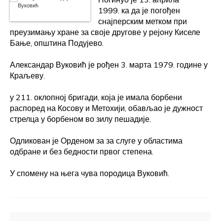
1999. ка да је погођен
снајперским метком при
преузимању хране за своје другове у рејону Киселе
Бање, општина Подујево.
Александар Вуковић је рођен 3. марта 1979. године у
Краљеву.
у 211. оклопној бригади, која је имала борбени
распоред на Косову и Метохији, обављао је дужност
стрелца у борбеном во зилу пешадије.
Одликован је Орденом за за слуге у областима
одбране и без бедности првог степена.
У спомену на њега чува породица Вуковић.