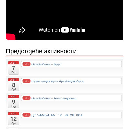
Предстојеће активности
АВГ
Ослобођење – Брус
>>>
7
Пет
АВГ
Годишњица смрти Арчибалда Рајса
>>>
8
Суб
АВГ
Ослобођење – Александровац
>>>
9
Нед
АВГ
ЦЕРСКА БИТКА – 12—24. VIII 1914.
>>>
12
Сре