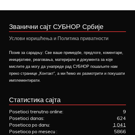
Званични сајт СУБНОР Србије
Услови коришћења и Политика приватности
Позив за сарадњу: Све ваше примедбе, предлоге, коментаре,
иницијативе, реаговања, материјале и документа за које
мислите да могу да унапреде рад СУБНОР пошаљите нам
преко странице „Контакт“, а ми ћемо их размотрити и покушати
имплементирати.
Статистика сајта
Posetioci trenutno online:
9
Posetioci danas:
624
Posetioca po danu:
1,041
Posetioca po mesecu :
5866