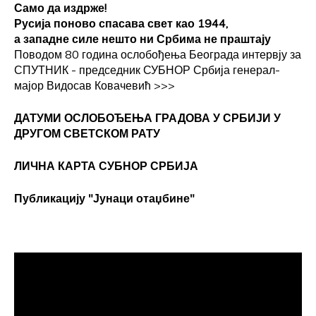
Само да издрже!
Русија поново спасава свет као 1944,
а западне силе нешто ни Србима не праштају
Поводом 80 година ослобођења Београда интервју за
СПУТНИК - председник СУБНОР Србија генерал-
мајор Видосав Ковачевић
>>>
ДАТУМИ ОСЛОБОЂЕЊА ГРАДОВА
У СРБИЈИ У
ДРУГОМ СВЕТСКОМ РАТУ
ЛИЧНА КАРТА СУБНОР СРБИЈА
Публикацију "Јунаци отаџбине"