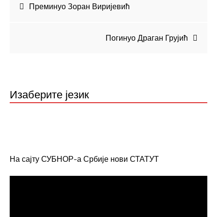
Кретање
Преминуо Зоран Виријевић
чланка
Погинуо Драган Грујић
Изаберите језик
На сајту СУБНОР-а Србије нови СТАТУТ