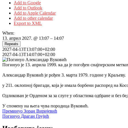
Add to Google
Add to Outlook
Add to Apple Calendar
Add to other calendar
Export to XML
When:
13. април 2027. @ 13:07 – 14:07
Repeats
2027-04-13T13:07:00+02:00
2027-04-13T14:07:00+02:00
Погинуо је 13. априла 1999. ка да је погођен снајперским метк
Александар Вуковић је рођен 3. марта 1979. године у Краљеву.
у 211. оклопној бригади, која је имала борбени распоред на Ко
Одликован је Орденом за за слуге у областима одбране и без бе
У спомену на њега чува породица Вуковић.
Кретање
Преминуо Зоран Виријевић
Погинуо Драган Грујић
чланка