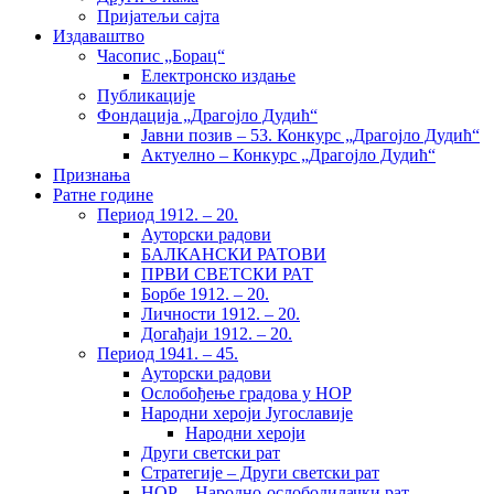
Пријатељи сајта
Издаваштво
Часопис „Борац“
Електронско издање
Публикације
Фондација „Драгојло Дудић“
Јавни позив – 53. Конкурс „Драгојло Дудић“
Актуелно – Конкурс „Драгојло Дудић“
Признања
Ратне године
Период 1912. – 20.
Ауторски радови
БАЛКАНСКИ РАТОВИ
ПРВИ СВЕТСКИ РАТ
Борбе 1912. – 20.
Личности 1912. – 20.
Догађаји 1912. – 20.
Период 1941. – 45.
Ауторски радови
Ослобођење градова у НОР
Народни хероји Југославије
Народни хероји
Други светски рат
Стратегије – Други светски рат
НОР – Народно-ослободилачки рат