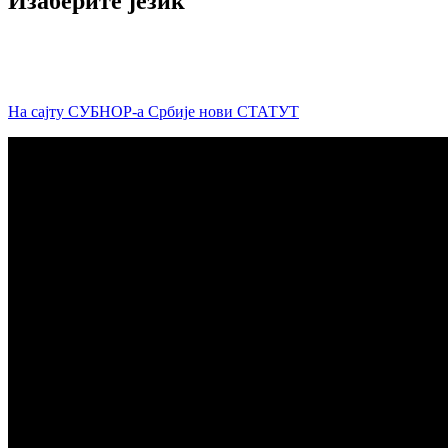
Изаберите језик
На сајту СУБНОР-а Србије нови СТАТУТ