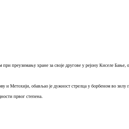
ом при преузимању хране за своје другове у рејону Киселе Бање,
сову и Метохији, обављао је дужност стрелца у борбеном во зилу 
дности првог степена.