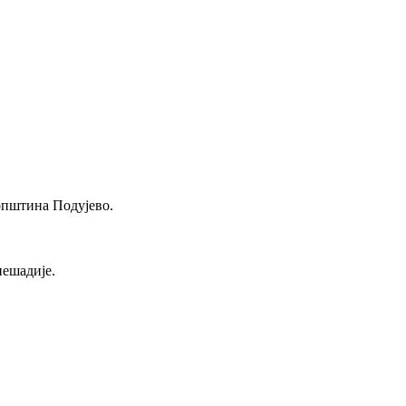
 општина Подујево.
пешадије.