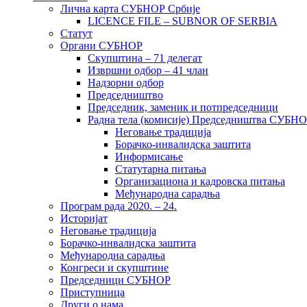
Лична карта СУБНОР Србије
LICENCE FILE – SUBNOR OF SERBIA
Статут
Органи СУБНОР
Скупштина – 71 делегат
Извршни одбор – 41 члан
Надзорни одбор
Председништво
Председник, заменик и потпредседници
Радна тела (комисије) Председништва СУБН
Неговање традиција
Борачко-инвалидска заштита
Информисање
Статутарна питања
Организациона и кадровска питања
Међународна сарадња
Програм рада 2020. – 24.
Историјат
Неговање традиција
Борачко-инвалидска заштита
Међународна сарадња
Конгреси и скупштине
Председници СУБНОР
Приступница
Други о нама