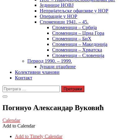
Јединице НОВЈ
Непријатељске офанзиве у НОР
Операције у НОР
Споменици 1941. – 45.
Споменици – Србија
Споменици – Црна Гора
Споменици – БиХ
Споменици – Македонија
Споменици – Хрватска
Споменици – Словенија
Период 1990. – 1999.
Јунаци отаџбине
Колективни чланови
Контакт
Претрага
за:
Погинуо Александар Вуковић
Calendar
Add to Calendar
Add to Timely Calendar