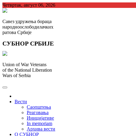
Skip
Четвртак, август 06, 2026
to
content
Савез удружења бораца
народноослободилачких
ратова Србије
СУБНОР СРБИЈЕ
Union of War Veterans
of the National Liberation
Wars of Serbia
СУБНОР Србијe
.
Вести
Саопштења
Реаговања
Иницијативе
In memoriam
Архива вести
О СУБНОР