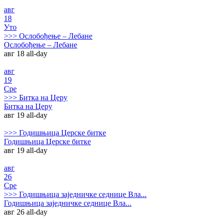
авг
18
Уто
>>>
Ослобођење – Лебане
Ослобођење – Лебане
авг 18
all-day
авг
19
Сре
>>>
Битка на Церу
Битка на Церу
авг 19
all-day
>>>
Годишњица Церске битке
Годишњица Церске битке
авг 19
all-day
авг
26
Сре
>>>
Годишњица заједничке седнице Вла...
Годишњица заједничке седнице Вла...
авг 26
all-day