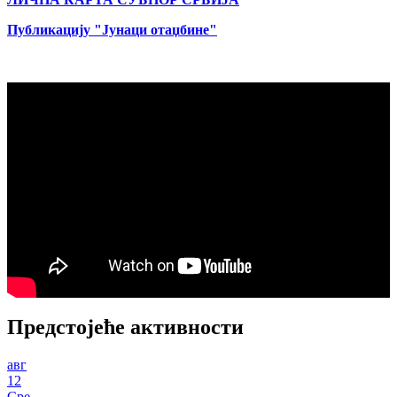
Публикацију "Јунаци отаџбине"
Предстојеће активности
авг
12
Сре