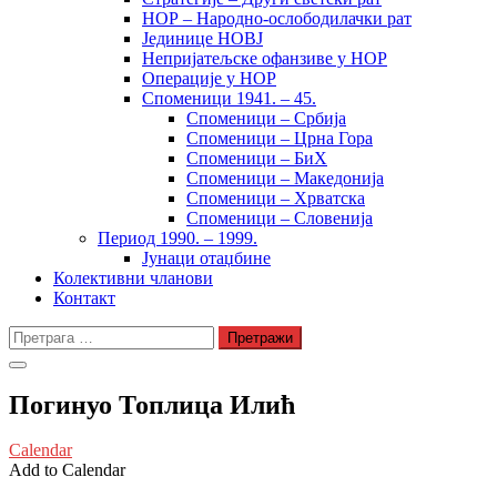
НОР – Народно-ослободилачки рат
Јединице НОВЈ
Непријатељске офанзиве у НОР
Операције у НОР
Споменици 1941. – 45.
Споменици – Србија
Споменици – Црна Гора
Споменици – БиХ
Споменици – Македонија
Споменици – Хрватска
Споменици – Словенија
Период 1990. – 1999.
Јунаци отаџбине
Колективни чланови
Контакт
Претрага
за:
Погинуо Топлица Илић
Calendar
Add to Calendar