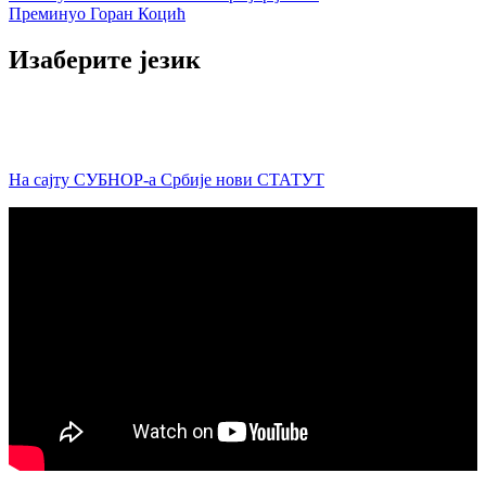
Преминуо Горан Коцић
чланка
Изаберите језик
На сајту СУБНОР-а Србије нови СТАТУТ