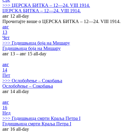
>>>
ЦЕРСКА БИТКА – 12—24. VIII 1914.
ЦЕРСКА БИТКА – 12—24. VIII 1914.
авг 12
all-day
Прочитајте више о ЦЕРСКА БИТКА – 12—24. VIII 1914.
авг
13
Чет
>>>
Годишњица боја на Мишару
Годишњица боја на Мишару
авг 13 – авг 15
all-day
авг
14
Пет
>>>
Ослобођење – Сокобања
Ослобођење – Сокобања
авг 14
all-day
авг
16
Нед
>>>
Годишњица смрти Краља Петра I
Годишњица смрти Краља Петра I
авг 16
all-day