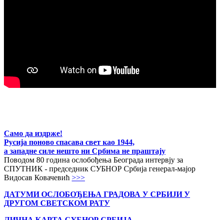
Само да издрже!
Русија поново спасава свет као 1944,
а западне силе нешто ни Србима не праштају
Поводом 80 година ослобођења Београда интервју за
СПУТНИК - председник СУБНОР Србија генерал-мајор
Видосав Ковачевић
>>>
ДАТУМИ ОСЛОБОЂЕЊА ГРАДОВА
У СРБИЈИ У
ДРУГОМ СВЕТСКОМ РАТУ
ЛИЧНА КАРТА СУБНОР СРБИЈА