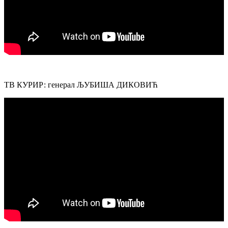
ТВ КУРИР: генерал ЉУБИША ДИКОВИЋ