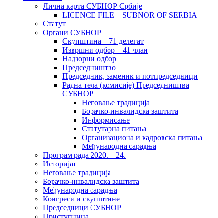
Лична карта СУБНОР Србије
LICENCE FILE – SUBNOR OF SERBIA
Статут
Органи СУБНОР
Скупштина – 71 делегат
Извршни одбор – 41 члан
Надзорни одбор
Председништво
Председник, заменик и потпредседници
Радна тела (комисије) Председништва
СУБНОР
Неговање традиција
Борачко-инвалидска заштита
Информисање
Статутарна питања
Организациона и кадровска питања
Међународна сарадња
Програм рада 2020. – 24.
Историјат
Неговање традиција
Борачко-инвалидска заштита
Међународна сарадња
Конгреси и скупштине
Председници СУБНОР
Приступница