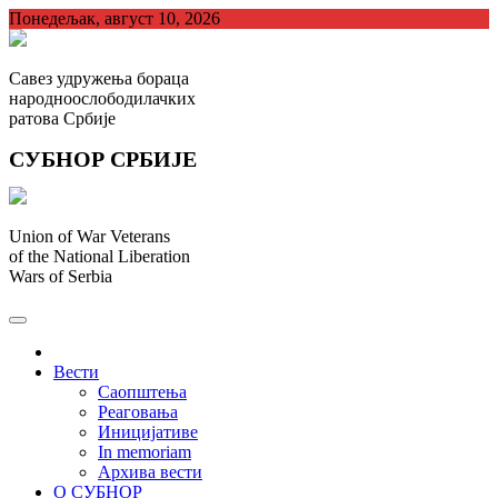
Skip
Понедељак, август 10, 2026
to
content
Савез удружења бораца
народноослободилачких
ратова Србије
СУБНОР СРБИЈЕ
Union of War Veterans
of the National Liberation
Wars of Serbia
СУБНОР Србијe
.
Вести
Саопштења
Реаговања
Иницијативе
In memoriam
Архива вести
О СУБНОР