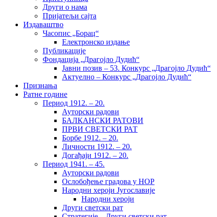
Други о нама
Пријатељи сајта
Издаваштво
Часопис „Борац“
Електронско издање
Публикације
Фондација „Драгојло Дудић“
Јавни позив – 53. Конкурс „Драгојло Дудић“
Актуелно – Конкурс „Драгојло Дудић“
Признања
Ратне године
Период 1912. – 20.
Ауторски радови
БАЛКАНСКИ РАТОВИ
ПРВИ СВЕТСКИ РАТ
Борбе 1912. – 20.
Личности 1912. – 20.
Догађаји 1912. – 20.
Период 1941. – 45.
Ауторски радови
Ослобођење градова у НОР
Народни хероји Југославије
Народни хероји
Други светски рат
Стратегије – Други светски рат