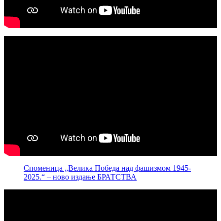
Споменица „Велика Победа над фашизмом 1945-
2025.“ – ново издање БРАТСТВА