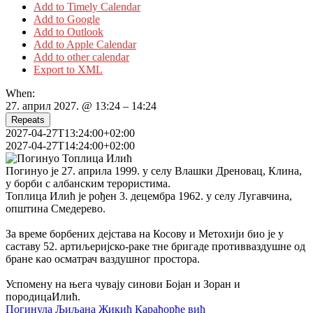
Add to Timely Calendar
Add to Google
Add to Outlook
Add to Apple Calendar
Add to other calendar
Export to XML
When:
27. април 2027. @ 13:24 – 14:24
Repeats
2027-04-27T13:24:00+02:00
2027-04-27T14:24:00+02:00
Погинуо је 27. априла 1999. у селу Влашки Дреновац, Клина,
у борби с албанским терористима.
Топлица Илић је рођен 3. децембра 1962. у селу Лугавчина,
општина Смедерево.
За време борбених дејстава на Косову и Метохији био је у
саставу 52. артиљеријско-раке тне бригаде противваздушне од
бране као осматрач ваздушног простора.
Успомену на њега чувају синови Бојан и Зоран и
породицаИлић.
Кретање
Погинула Љиљана Жикић Карађорђе вић