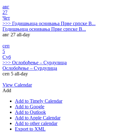
авг
27
Чет
>>>
Годишњица оснивања Прве српске В...
Годишњица оснивања Прве српске В...
авг 27
all-day
сеп
5
Суб
>>>
Ослобођење – Сурдулица
Ослобођење – Сурдулица
сеп 5
all-day
View Calendar
Add
Add to Timely Calendar
Add to Google
Add to Outlook
Add to Apple Calendar
Add to other calendar
Export to XML