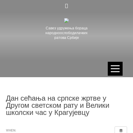
Skip
to
content
Савез удружења бораца
народноослободилачких
ратова Србије
Дан сећања на српске жртве у
Другом светском рату и Велики
школски час у Кра­гујевцу
WHEN: