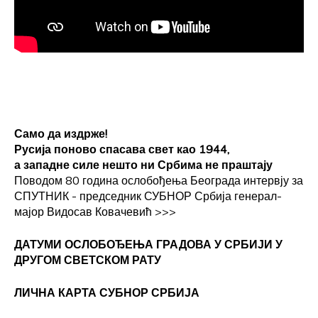
Само да издрже!
Русија поново спасава свет као 1944,
а западне силе нешто ни Србима не праштају
Поводом 80 година ослобођења Београда интервју за
СПУТНИК - председник СУБНОР Србија генерал-
мајор Видосав Ковачевић
>>>
ДАТУМИ ОСЛОБОЂЕЊА ГРАДОВА
У СРБИЈИ У
ДРУГОМ СВЕТСКОМ РАТУ
ЛИЧНА КАРТА СУБНОР СРБИЈА