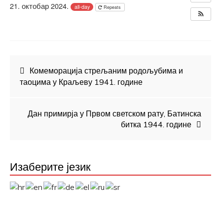
21. октобар 2024.
all-day
Repeats
Кретање
Комеморација стрељаним родољубима и
таоцима у Кра­љеву 1941. године
чланка
Дан примирја у Првом светском рату, Батинска
битка 1944. године
Изаберите језик