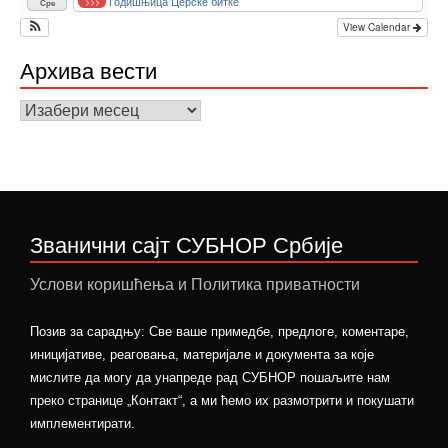
Годишњица Церске битке
>>>
Сре
View Calendar
Архива вести
Архива
вести
Званични сајт СУБНОР Србије
Услови коришћења и Политика приватности
Позив за сарадњу: Све ваше примедбе, предлоге, коментаре,
иницијативе, реаговања, материјале и документа за које
мислите да могу да унапреде рад СУБНОР пошаљите нам
преко странице „Контакт“, а ми ћемо их размотрити и покушати
имплементирати.