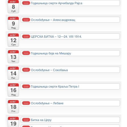
АВГ
Годишњица смрти Арчибалда Рајса
>>>
8
Суб
АВГ
Ослобођење – Александровац
>>>
9
Нед
АВГ
ЦЕРСКА БИТКА – 12—24. VIII 1914.
>>>
12
Сре
АВГ
Годишњица боја на Мишару
>>>
13
Чет
АВГ
Ослобођење – Сокобања
>>>
14
Пет
АВГ
Годишњица смрти Краља Петра I
>>>
16
Нед
АВГ
Ослобођење – Лебане
>>>
18
Уто
АВГ
Битка на Церу
>>>
19