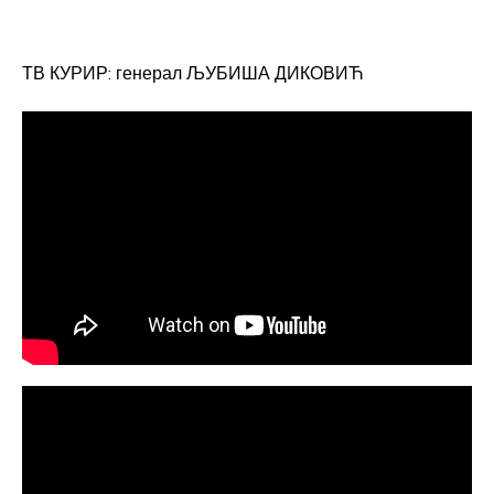
ТВ КУРИР: генерал ЉУБИША ДИКОВИЋ