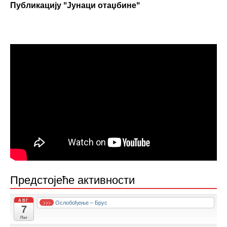
Публикацију "Јунаци отаџбине"
Предстојеће активности
АВГ
Ослобођење – Брус
>>>
7
Пет