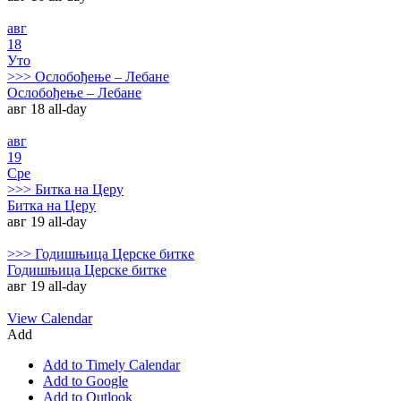
авг
18
Уто
>>>
Ослобођење – Лебане
Ослобођење – Лебане
авг 18
all-day
авг
19
Сре
>>>
Битка на Церу
Битка на Церу
авг 19
all-day
>>>
Годишњица Церске битке
Годишњица Церске битке
авг 19
all-day
View Calendar
Add
Add to Timely Calendar
Add to Google
Add to Outlook