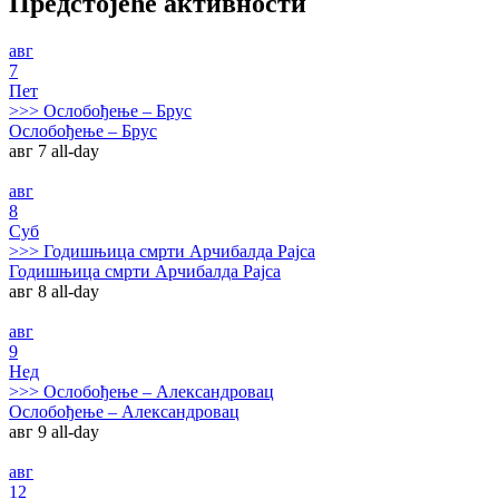
Предстојеће активности
авг
7
Пет
>>>
Ослобођење – Брус
Ослобођење – Брус
авг 7
all-day
авг
8
Суб
>>>
Годишњица смрти Арчибалда Рајса
Годишњица смрти Арчибалда Рајса
авг 8
all-day
авг
9
Нед
>>>
Ослобођење – Александровац
Ослобођење – Александровац
авг 9
all-day
авг
12