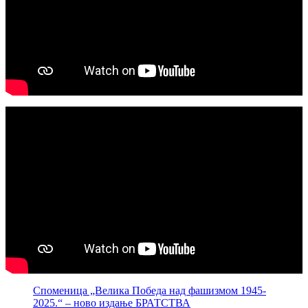
Споменица „Велика Победа над фашизмом 1945-
2025.“ – ново издање БРАТСТВА