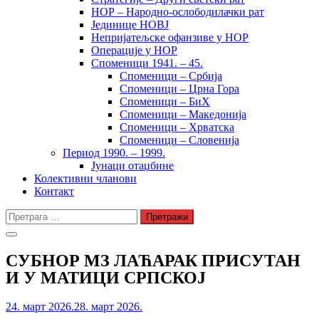
НОР – Народно-ослободилачки рат
Јединице НОВЈ
Непријатељске офанзиве у НОР
Операције у НОР
Споменици 1941. – 45.
Споменици – Србија
Споменици – Црна Гора
Споменици – БиХ
Споменици – Македонија
Споменици – Хрватска
Споменици – Словенија
Период 1990. – 1999.
Јунаци отаџбине
Колективни чланови
Контакт
Претрага
за:
СУБНОР МЗ ЛАЋАРАК ПРИСУТАН
И У МАТИЦИ СРПСКОЈ
24. март 2026.
28. март 2026.