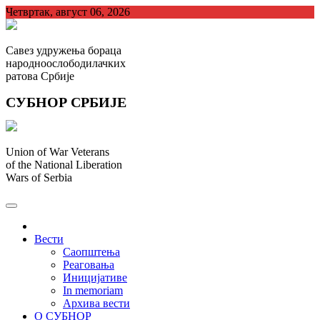
Skip
Четвртак, август 06, 2026
to
content
Савез удружења бораца
народноослободилачких
ратова Србије
СУБНОР СРБИЈЕ
Union of War Veterans
of the National Liberation
Wars of Serbia
СУБНОР Србијe
.
Вести
Саопштења
Реаговања
Иницијативе
In memoriam
Архива вести
О СУБНОР