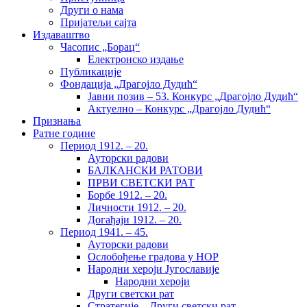
Други о нама
Пријатељи сајта
Издаваштво
Часопис „Борац“
Електронско издање
Публикације
Фондација „Драгојло Дудић“
Јавни позив – 53. Конкурс „Драгојло Дудић“
Актуелно – Конкурс „Драгојло Дудић“
Признања
Ратне године
Период 1912. – 20.
Ауторски радови
БАЛКАНСКИ РАТОВИ
ПРВИ СВЕТСКИ РАТ
Борбе 1912. – 20.
Личности 1912. – 20.
Догађаји 1912. – 20.
Период 1941. – 45.
Ауторски радови
Ослобођење градова у НОР
Народни хероји Југославије
Народни хероји
Други светски рат
Стратегије – Други светски рат