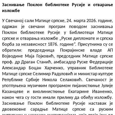
Заснивање Поклон библиотеке Русије и отварање
изложбе
У Свечаној сали Матице српске, 24. марта 2026. године,
одржан је свечани програм поводом заснивања
Поклон библиотеке Русије у Библиотеци Матице
српске и отварања изложбе „Руске дипломате и српска
борба за независност 1876. године“. Присутнима су се
обратили: председница Покрајинске владе АП
Војводине Маја Гојковић, председник Матице српске
проф. др Драган Станић, амбасадор Руске Федерације
Александар Боцан Харченко, управник Библиотеке
Матице српске Селимир Радуловић и министар културе
Републике Србије Никола Селаковић. Свечаност је
употпуњена музичким програмом пијанисткиње Јулије
Казанцеве и виолинисткиње Екатарине Иваненко,
након чега су гости имали прилику да обиђу изложбу.
Заснивање Поклон библиотеке Русије наставак је
двовековне сарадње Матице српске са руским