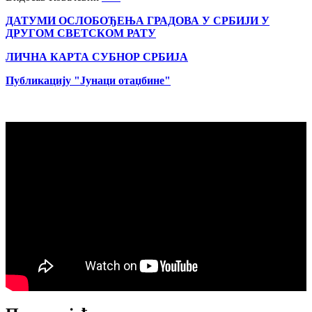
ДАТУМИ ОСЛОБОЂЕЊА ГРАДОВА
У СРБИЈИ У
ДРУГОМ СВЕТСКОМ РАТУ
ЛИЧНА КАРТА СУБНОР СРБИЈА
Публикацију "Јунаци отаџбине"