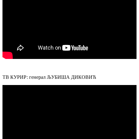
ТВ КУРИР: генерал ЉУБИША ДИКОВИЋ