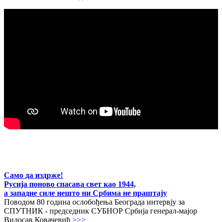
Само да издрже!
Русија поново спасава свет као 1944,
а западне силе нешто ни Србима не праштају
Поводом 80 година ослобођења Београда интервју за
СПУТНИК - председник СУБНОР Србија генерал-мајор
Видосав Ковачевић
>>>