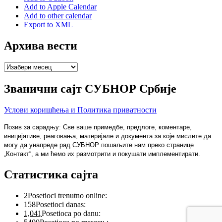
Add to Apple Calendar
Add to other calendar
Export to XML
Архива вести
Архива
вести
Званични сајт СУБНОР Србије
Услови коришћења и Политика приватности
Позив за сарадњу: Све ваше примедбе, предлоге, коментаре,
иницијативе, реаговања, материјале и документа за које мислите да
могу да унапреде рад СУБНОР пошаљите нам преко странице
„Контакт“, а ми ћемо их размотрити и покушати имплементирати.
Статистика сајта
2
Posetioci trenutno online:
158
Posetioci danas:
1,041
Posetioca po danu: