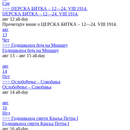
Сре
>>>
ЦЕРСКА БИТКА – 12—24. VIII 1914.
ЦЕРСКА БИТКА – 12—24. VIII 1914.
авг 12
all-day
Прочитајте више о ЦЕРСКА БИТКА – 12—24. VIII 1914.
авг
13
Чет
>>>
Годишњица боја на Мишару
Годишњица боја на Мишару
авг 13 – авг 15
all-day
авг
14
Пет
>>>
Ослобођење – Сокобања
Ослобођење – Сокобања
авг 14
all-day
авг
16
Нед
>>>
Годишњица смрти Краља Петра I
Годишњица смрти Краља Петра I
авг 16
all-day