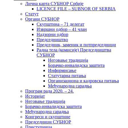
Лична карта СУБНОР Србије
LICENCE FILE – SUBNOR OF SERBIA
Статут
Органи СУБНОР
Скупштина – 71 делегат
Извршни одбор – 41 члан
Надзорни одбор
Председништво
Председник, заменик и потпредседници
Радна тела (комисије) Председништва
СУБНОР
Неговање традиција
Борачко-инвалидска заштита
Информисање
Статутарна питања
Организациона и кадровска питања
Међународна сарадња
Програм рада 2020. – 24.
Историјат
Неговање традиција
Борачко-инвалидска заштита
Међународна сарадња
Конгреси и скупштине
Председници СУБНОР
Приступница