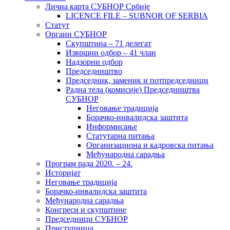
Лична карта СУБНОР Србије
LICENCE FILE – SUBNOR OF SERBIA
Статут
Органи СУБНОР
Скупштина – 71 делегат
Извршни одбор – 41 члан
Надзорни одбор
Председништво
Председник, заменик и потпредседници
Радна тела (комисије) Председништва
СУБНОР
Неговање традиција
Борачко-инвалидска заштита
Информисање
Статутарна питања
Организациона и кадровска питања
Међународна сарадња
Програм рада 2020. – 24.
Историјат
Неговање традиција
Борачко-инвалидска заштита
Међународна сарадња
Конгреси и скупштине
Председници СУБНОР
Приступница