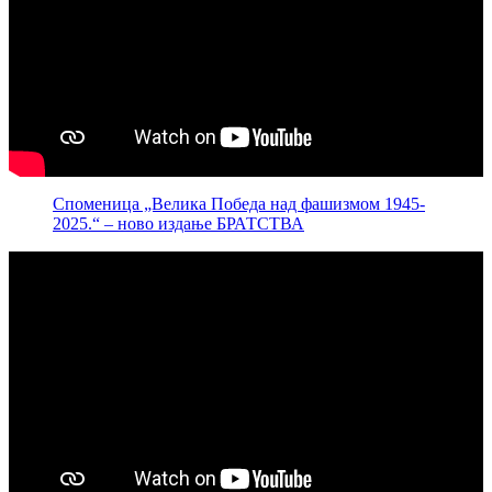
Споменица „Велика Победа над фашизмом 1945-
2025.“ – ново издање БРАТСТВА