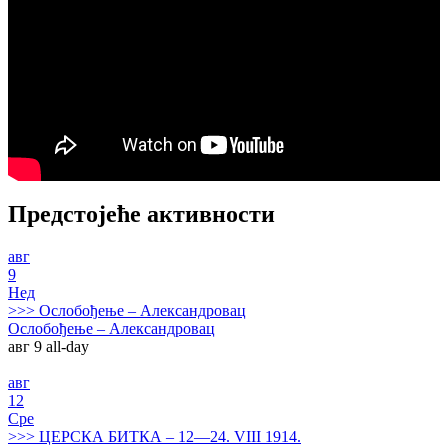
Предстојеће активности
авг
9
Нед
>>>
Ослобођење – Александровац
Ослобођење – Александровац
авг 9
all-day
авг
12
Сре
>>>
ЦЕРСКА БИТКА – 12—24. VIII 1914.