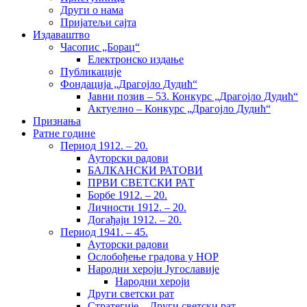
Други о нама
Пријатељи сајта
Издаваштво
Часопис „Борац“
Електронско издање
Публикације
Фондација „Драгојло Дудић“
Јавни позив – 53. Конкурс „Драгојло Дудић“
Актуелно – Конкурс „Драгојло Дудић“
Признања
Ратне године
Период 1912. – 20.
Ауторски радови
БАЛКАНСКИ РАТОВИ
ПРВИ СВЕТСКИ РАТ
Борбе 1912. – 20.
Личности 1912. – 20.
Догађаји 1912. – 20.
Период 1941. – 45.
Ауторски радови
Ослобођење градова у НОР
Народни хероји Југославије
Народни хероји
Други светски рат
Стратегије – Други светски рат