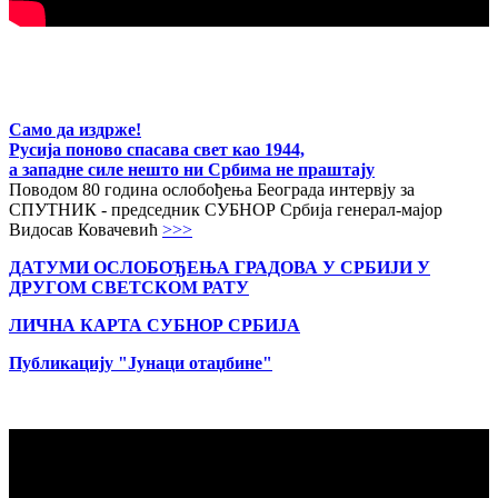
Само да издрже!
Русија поново спасава свет као 1944,
а западне силе нешто ни Србима не праштају
Поводом 80 година ослобођења Београда интервју за
СПУТНИК - председник СУБНОР Србија генерал-мајор
Видосав Ковачевић
>>>
ДАТУМИ ОСЛОБОЂЕЊА ГРАДОВА
У СРБИЈИ У
ДРУГОМ СВЕТСКОМ РАТУ
ЛИЧНА КАРТА СУБНОР СРБИЈА
Публикацију "Јунаци отаџбине"