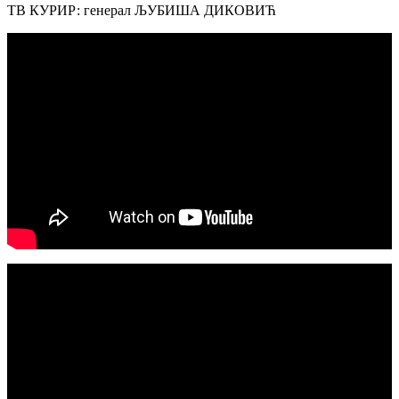
ТВ КУРИР: генерал ЉУБИША ДИКОВИЋ