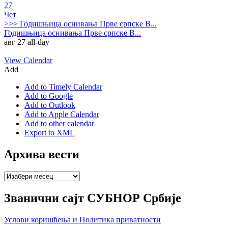
27
Чет
>>>
Годишњица оснивања Прве српске В...
Годишњица оснивања Прве српске В...
авг 27
all-day
View Calendar
Add
Add to Timely Calendar
Add to Google
Add to Outlook
Add to Apple Calendar
Add to other calendar
Export to XML
Архива вести
Архива
вести
Званични сајт СУБНОР Србије
Услови коришћења и Политика приватности