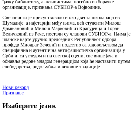
ђачку библиотеку, а активистима, посебно из борачке
организације, признања СУБНОР-а Војводине.
Свечаности је присуствовало и око двеста школараца из
Шумадије, а најстарији међу њима, већ студенти Милош
Дамњановић и Милош Марковић из Крагујевца и Горан
Величковић из Раче, постали су чланови СУБНОР-а. Њима је
чланске карте уручио председник Републичког одбора
проф.др Миодраг Зечевић и подсетио са задовољством да
специфична и аутентична антифашистичка организација у
Србији, са угледом и на светској сцени, све више јача и
обнавља редове младом генерацијом која ће наставити путем
слободарства, родољубља и вековне традиције.
Кретање
Нови рекорд
Признање
чланка
Изаберите језик