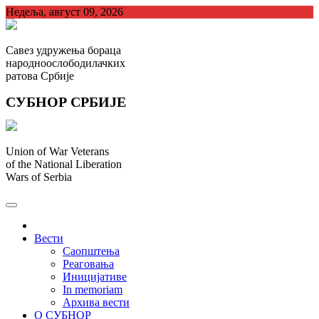
Skip
Недеља, август 09, 2026
to
content
Савез удружења бораца
народноослободилачких
ратова Србије
СУБНОР СРБИЈЕ
Union of War Veterans
of the National Liberation
Wars of Serbia
СУБНОР Србијe
.
Вести
Саопштења
Реаговања
Иницијативе
In memoriam
Архива вести
О СУБНОР