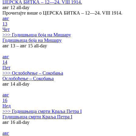
ЦЕРСКА БИТКА – 12—24. VIII 1914.
авг 12
all-day
Прочитајте више о ЦЕРСКА БИТКА – 12—24. VIII 1914.
авг
13
Чет
>>>
Годишњица боја на Мишару
Годишњица боја на Мишару
авг 13 – авг 15
all-day
авг
14
Пет
>>>
Ослобођење – Сокобања
Ослобођење – Сокобања
авг 14
all-day
авг
16
Нед
>>>
Годишњица смрти Краља Петра I
Годишњица смрти Краља Петра I
авг 16
all-day
авг