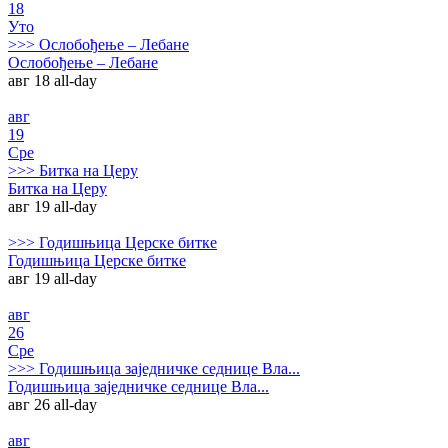
18
Уто
>>>
Ослобођење – Лебане
Ослобођење – Лебане
авг 18
all-day
авг
19
Сре
>>>
Битка на Церу
Битка на Церу
авг 19
all-day
>>>
Годишњица Церске битке
Годишњица Церске битке
авг 19
all-day
авг
26
Сре
>>>
Годишњица заједничке седнице Вла...
Годишњица заједничке седнице Вла...
авг 26
all-day
авг