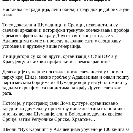
Наставља се традиција, лепи обичаји трају док је добрих људи
и идеја.
То су доказали и Шумадинци и Сремци, искористили су
свечани државни и историјски тренутак обележавања пробоја
Сремског фронта на крају Другог светског рата да се у
Адашевцима окупе и проведу неколико сати у евоцирању
успомена и дружењу више генерација.
Иницијатори су, ко би други, организација СУБНОР-а у
Крагујевцу и њихови пријатељи из сремске равнице.
Делегације су најпре посетиле, после свечаности у Спомен
парку крај Шида, месно гробље у Адашевцима и одали пошту
партизанским борцима из Шумадије који у изгубили живот у
задњим окршајима са нацистима на крају Другог светског
рата.
Потом је, у пространој сали Дома културе, организовано
заједничко дружење у присуству више десетина становника
многих делова Шумадије, али и Војводине, других крајева
Србије, затим Републике Српске, Хрватске…
Школи ”Вук Караџић” у Адашевцима уручено је 100 књига за