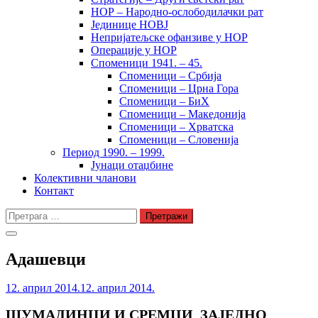
НОР – Народно-ослободилачки рат
Јединице НОВЈ
Непријатељске офанзиве у НОР
Операције у НОР
Споменици 1941. – 45.
Споменици – Србија
Споменици – Црна Гора
Споменици – БиХ
Споменици – Македонија
Споменици – Хрватска
Споменици – Словенија
Период 1990. – 1999.
Јунаци отаџбине
Колективни чланови
Контакт
Претрага
за:
Адашевци
12. април 2014.
12. април 2014.
ШУМАДИНЦИ И СРЕМЦИ ЗАЈЕДНО