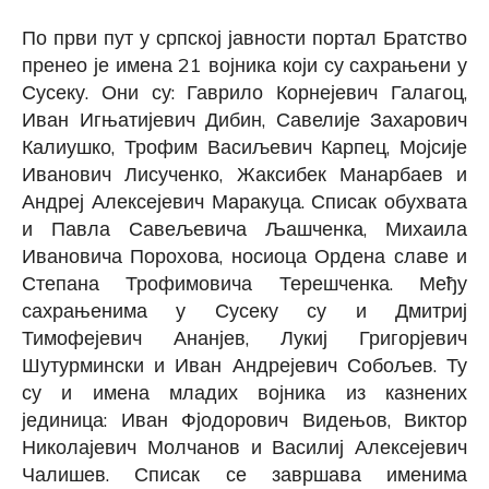
По први пут у српској јавности
портал Братство
пренео је
имена 21 војника који су сахрањени у
Сусеку
. Они су:
Гаврило Корнејевич Галагоц,
Иван Игњатијевич Дибин, Савелије Захарович
Калиушко, Трофим Васиљевич Карпец
,
Мојсије
Иванович Лисученко, Жаксибек Манарбаев и
Андреј Алексејевич Маракуца. Списак обухвата
и Павла Савељевича Љашченка, Михаила
Ивановича Порохова, носиоца Ордена славе и
Степана Трофимовича Терешченка. Међу
сахрањенима у Сусеку су и Дмитриј
Тимофејевич Ананјев, Лукиј Григорјевич
Шутурмински и Иван Андрејевич Собољев. Ту
су и имена младих војника из казнених
јединица: Иван Фјодорович Видењов, Виктор
Николајевич Молчанов и Василиј Алексејевич
Чалишев. Списак се завршава именима