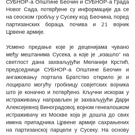
СУБНОР
-а Општине Беочин и СУБНОР-а
Града
Новог Сада,
потврђене су информације да се
на
сеоском гробљу у Сусеку код Беочина, поред
партизанских бораца, почива и 21 војник
Црвене армије.
Усмено предање које је деценијама чувано
међу мештанима Сусека, а које је „изашло“ на
светлост дана захваљујући Меланији Крстић,
председници СУБНОР-а Општине Беочин и
ангажовању портала Братство открило је и
лоцирало могућу гробницу совјетских војника
што је коначно и потврђено.
Кључни искорак у
истраживању направљен је захваљујући Дарји
Алексејевној Виноградовој, војном генеалошком
истраживачу из Москве која је дошла до свих
имена припадника Црвене армије сахрањених
на партизанској парцели у Сусеку. На основу