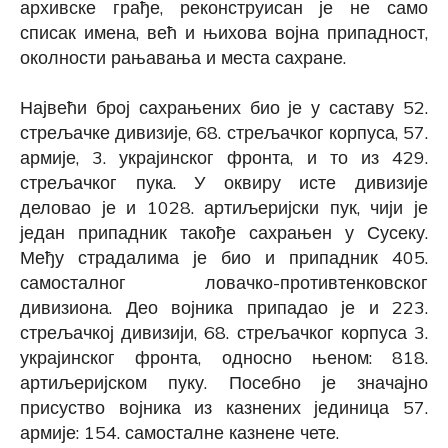
архивске грађе, реконструисан је не само
списак имена, већ и њихова војна припадност,
околности рањавања и места сахране.
Највећи број
сахрањених
био је у саставу 52.
стрељачке дивизије, 68. стрељачког корпуса, 57.
армије, 3. украјинског фронта, и то из 429.
стрељачког пука. У оквиру исте дивизије
деловао је и 1028. артиљеријски пук, чији је
један припадник такође сахрањен у Сусеку.
Међу страдалима је био и припадник 405.
самосталног ловачко-противтенковског
дивизиона. Део војника припадао је и 223.
стрељачкој дивизији, 68. стрељачког корпуса 3.
украјинског фронта, односно њеном: 818.
артиљеријском пуку. Посебно је значајно
присуство војника из казнених јединица 57.
армије: 154. самосталне казнене чете.