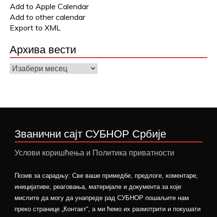
Add to Apple Calendar
Add to other calendar
Export to XML
Архива вести
Архива
вести
Званични сајт СУБНОР Србије
Услови коришћења и Политика приватности
Позив за сарадњу: Све ваше примедбе, предлоге, коментаре,
иницијативе, реаговања, материјале и документа за које
мислите да могу да унапреде рад СУБНОР пошаљите нам
преко странице „Контакт“, а ми ћемо их размотрити и покушати