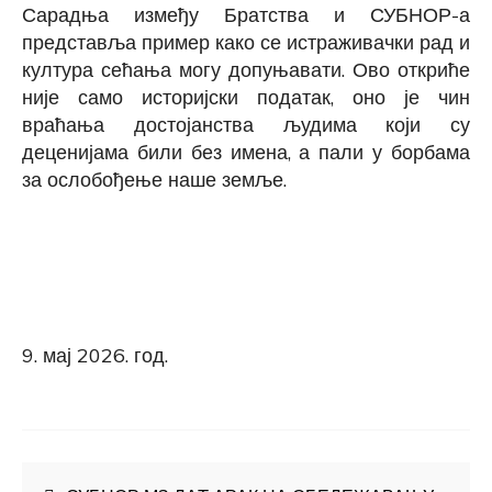
Сарадња између Братства и СУБНОР
-а
представља пример како се истраживачки рад и
култура сећања могу допуњавати. Ово откриће
није само историјски податак, оно је чин
враћања достојанства људима који су
деценијама били без имена, а пали у борбама
за ослобођење наше земље.
9. мај 2026. год.
Кретање