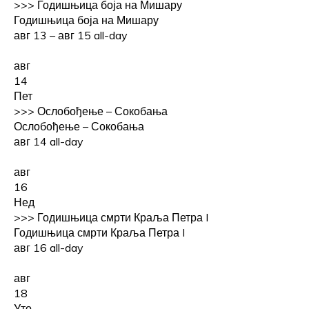
>>>
Годишњица боја на Мишару
Годишњица боја на Мишару
авг 13 – авг 15
all-day
авг
14
Пет
>>>
Ослобођење – Сокобања
Ослобођење – Сокобања
авг 14
all-day
авг
16
Нед
>>>
Годишњица смрти Краља Петра I
Годишњица смрти Краља Петра I
авг 16
all-day
авг
18
Уто