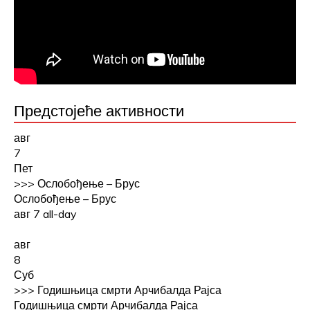
Предстојеће активности
авг
7
Пет
>>>
Ослобођење – Брус
Ослобођење – Брус
авг 7
all-day
авг
8
Суб
>>>
Годишњица смрти Арчибалда Рајса
Годишњица смрти Арчибалда Рајса