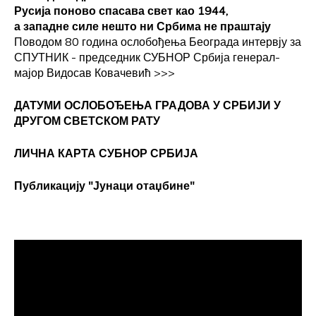
Русија поново спасава свет као 1944,
а западне силе нешто ни Србима не праштају
Поводом 80 година ослобођења Београда интервју за
СПУТНИК - председник СУБНОР Србија генерал-
мајор Видосав Ковачевић
>>>
ДАТУМИ ОСЛОБОЂЕЊА ГРАДОВА
У СРБИЈИ У
ДРУГОМ СВЕТСКОМ РАТУ
ЛИЧНА КАРТА СУБНОР СРБИЈА
Публикацију "Јунаци отаџбине"