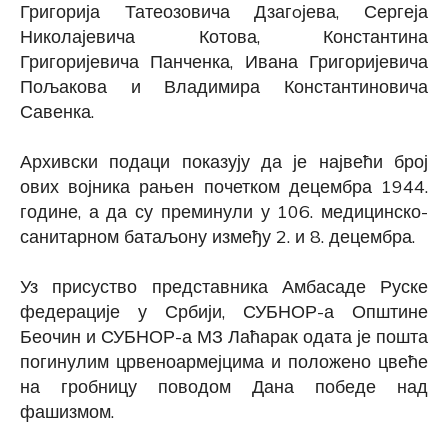
Григорија Татеозовича Дзагoјева, Сергеја
Николајевича Котова, Константина
Григоријевича Панченка, Ивана Григоријевича
Пољакова и Владимира Константиновича
Савенка.
Архивски подаци показују да је највећи број
ових војника рањен почетком децембра 1944.
године, а да су преминули у 106. медицинско-
санитарном батаљону између 2. и 8. децембра.
Уз присуство представника Амбасаде Руске
федерације у Србији, СУБНОР-а Општине
Беочин и СУБНОР-а МЗ Лаћарак одата је пошта
погинулим црвеноармејцима и положено цвеће
на гробницу поводом Дана победе над
фашизмом.