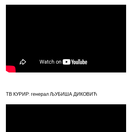
ТВ КУРИР: генерал ЉУБИША ДИКОВИЋ