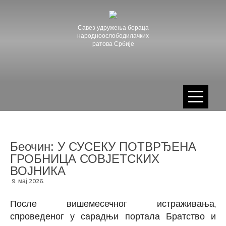
Skip
to
content
Савез удружења бораца
народноослободилачких
ратова Србије
Беочин: У СУСЕКУ ПОТВРЂЕНА
ГРОБНИЦА СОВЈЕТСКИХ
ВОЈНИКА
9. мај 2026.
После вишемесечног истраживања,
спроведеног у сарадњи портала Братство и