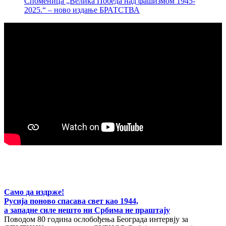
Споменица „Велика Победа над фашизмом 1945-
2025.“ – ново издање БРАТСТВА
Само да издрже!
Русија поново спасава свет као 1944,
а западне силе нешто ни Србима не праштају
Поводом 80 година ослобођења Београда интервју за