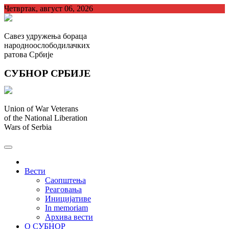
Skip
Четвртак, август 06, 2026
to
content
Савез удружења бораца
народноослободилачких
ратова Србије
СУБНОР СРБИЈЕ
Union of War Veterans
of the National Liberation
Wars of Serbia
СУБНОР Србијe
.
Вести
Саопштења
Реаговања
Иницијативе
In memoriam
Архива вести
О СУБНОР