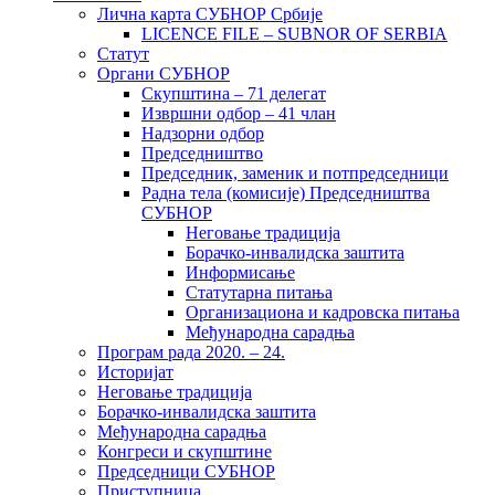
Лична карта СУБНОР Србије
LICENCE FILE – SUBNOR OF SERBIA
Статут
Органи СУБНОР
Скупштина – 71 делегат
Извршни одбор – 41 члан
Надзорни одбор
Председништво
Председник, заменик и потпредседници
Радна тела (комисије) Председништва
СУБНОР
Неговање традиција
Борачко-инвалидска заштита
Информисање
Статутарна питања
Организациона и кадровска питања
Међународна сарадња
Програм рада 2020. – 24.
Историјат
Неговање традиција
Борачко-инвалидска заштита
Међународна сарадња
Конгреси и скупштине
Председници СУБНОР
Приступница