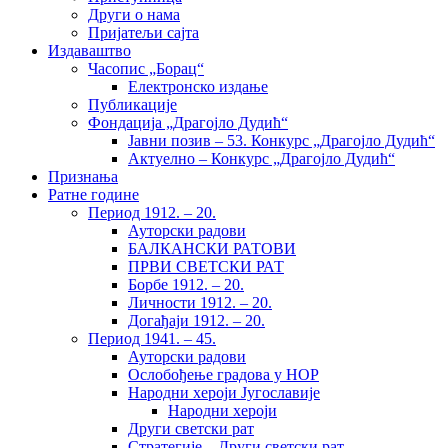
Други о нама
Пријатељи сајта
Издаваштво
Часопис „Борац“
Електронско издање
Публикације
Фондација „Драгојло Дудић“
Јавни позив – 53. Конкурс „Драгојло Дудић“
Актуелно – Конкурс „Драгојло Дудић“
Признања
Ратне године
Период 1912. – 20.
Ауторски радови
БАЛКАНСКИ РАТОВИ
ПРВИ СВЕТСКИ РАТ
Борбе 1912. – 20.
Личности 1912. – 20.
Догађаји 1912. – 20.
Период 1941. – 45.
Ауторски радови
Ослобођење градова у НОР
Народни хероји Југославије
Народни хероји
Други светски рат
Стратегије – Други светски рат