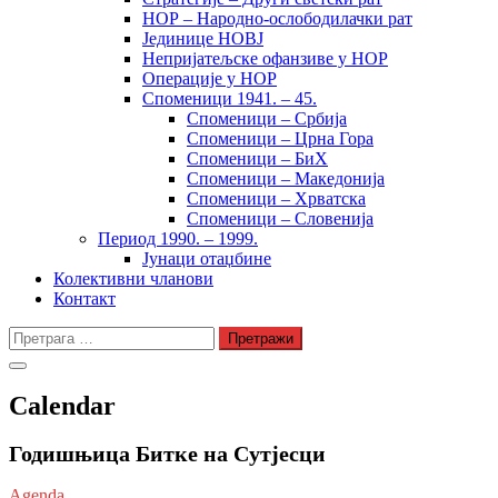
НОР – Народно-ослободилачки рат
Јединице НОВЈ
Непријатељске офанзиве у НОР
Операције у НОР
Споменици 1941. – 45.
Споменици – Србија
Споменици – Црна Гора
Споменици – БиХ
Споменици – Македонија
Споменици – Хрватска
Споменици – Словенија
Период 1990. – 1999.
Јунаци отаџбине
Колективни чланови
Контакт
Претрага
за:
Calendar
Годишњица Битке на Сутјесци
Agenda