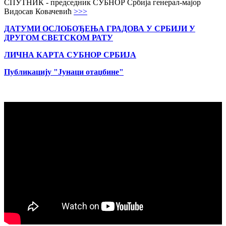
СПУТНИК - председник СУБНОР Србија генерал-мајор
Видосав Ковачевић
>>>
ДАТУМИ ОСЛОБОЂЕЊА ГРАДОВА
У СРБИЈИ У
ДРУГОМ СВЕТСКОМ РАТУ
ЛИЧНА КАРТА СУБНОР СРБИЈА
Публикацију "Јунаци отаџбине"