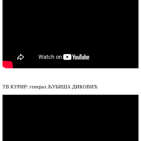
ТВ КУРИР: генерал ЉУБИША ДИКОВИЋ