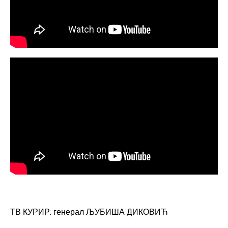
ТВ КУРИР: генерал ЉУБИША ДИКОВИЋ