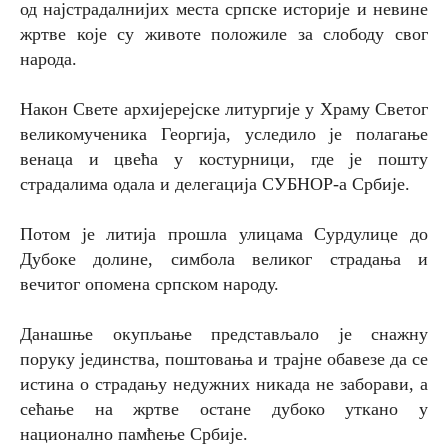
од најстрадалнијих места српске историје и невине
жртве које су животе положиле за слободу свог
народа.
Након Свете архијерејске литургије у Храму Светог
великомученика Георгија, уследило је полагање
венаца и цвећа у костурници, где је пошту
страдалима одала и делегација СУБНОР-а Србије.
Потом је литија прошла улицама Сурдулице до
Дубоке долине, симбола великог страдања и
вечитог опомена српском народу.
Данашње окупљање представљало је снажну
поруку јединства, поштовања и трајне обавезе да се
истина о страдању недужних никада не заборави, а
сећање на жртве остане дубоко уткано у
национално памћење Србије.