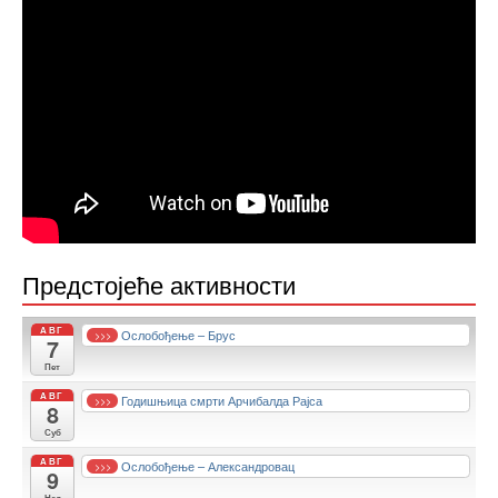
Предстојеће активности
АВГ
Ослобођење – Брус
>>>
7
Пет
АВГ
Годишњица смрти Арчибалда Рајса
>>>
8
Суб
АВГ
Ослобођење – Александровац
>>>
9
Нед