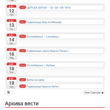
АВГ
ЦЕРСКА БИТКА – 12—24. VIII 1914.
>>>
12
Сре
АВГ
Годишњица боја на Мишару
>>>
13
Чет
АВГ
Ослобођење – Сокобања
>>>
14
Пет
АВГ
Годишњица смрти Краља Петра I
>>>
16
Нед
АВГ
Ослобођење – Лебане
>>>
18
Уто
АВГ
Битка на Церу
>>>
19
Годишњица Церске битке
>>>
Сре
View Calendar
Архива вести