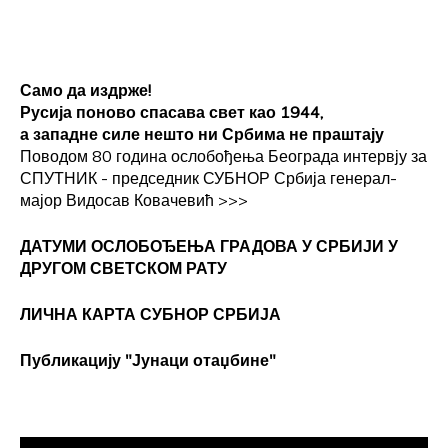
Само да издрже!
Русија поново спасава свет као 1944,
а западне силе нешто ни Србима не праштају
Поводом 80 година ослобођења Београда интервју за
СПУТНИК - председник СУБНОР Србија генерал-
мајор Видосав Ковачевић
>>>
ДАТУМИ ОСЛОБОЂЕЊА ГРАДОВА
У СРБИЈИ У
ДРУГОМ СВЕТСКОМ РАТУ
ЛИЧНА КАРТА СУБНОР СРБИЈА
Публикацију "Јунаци отаџбине"