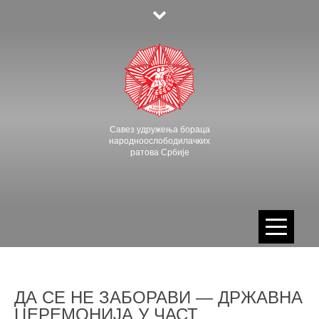
Skip
to
content
Савез удружења бораца
народноослободилачких
ратова Србије
ДА СЕ НЕ ЗАБОРАВИ — ДРЖАВНА
ЦЕРЕМОНИЈА У ЧАСТ