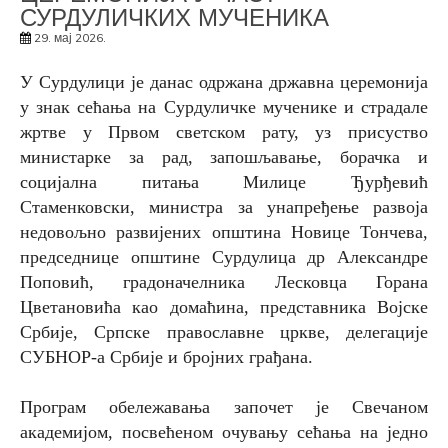
СУРДУЛИЧКИХ МУЧЕНИКА
29. мај 2026.
У Сурдулици је данас одржана државна церемонија
у знак сећања на Сурдуличке мученике и страдале
жртве у Првом светском рату, уз присуство
министарке за рад, запошљавање, борачка и
социјална питања Милице Ђурђевић
Стаменковски, министра за унапређење развоја
недовољно развијених општина Новице Тончева,
председнице општине Сурдулица др Александре
Поповић, градоначелника Лесковца Горана
Цветановића као домаћина, представника Војске
Србије, Српске православне цркве, делегације
СУБНОР-а Србије и бројних грађана.
Програм обележавања започет је Свечаном
академијом, посвећеном очувању сећања на једно