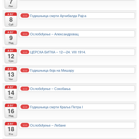
7
Пет
АВГ
Годишњица смрти Арчибалда Рајса
>>>
8
Суб
АВГ
Ослобођење – Александровац
>>>
9
Нед
АВГ
ЦЕРСКА БИТКА – 12—24. VIII 1914.
>>>
12
Сре
АВГ
Годишњица боја на Мишару
>>>
13
Чет
АВГ
Ослобођење – Сокобања
>>>
14
Пет
АВГ
Годишњица смрти Краља Петра I
>>>
16
Нед
АВГ
Ослобођење – Лебане
>>>
18
Уто