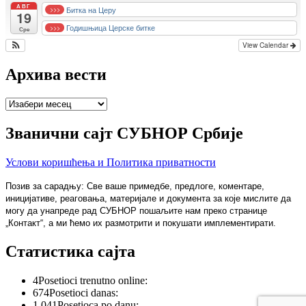
АВГ
Битка на Церу
>>>
19
Годишњица Церске битке
>>>
Сре
View Calendar
Архива вести
Архива
вести
Званични сајт СУБНОР Србије
Услови коришћења и Политика приватности
Позив за сарадњу: Све ваше примедбе, предлоге, коментаре,
иницијативе, реаговања, материјале и документа за које мислите да
могу да унапреде рад СУБНОР пошаљите нам преко странице
„Контакт“, а ми ћемо их размотрити и покушати имплементирати.
Статистика сајта
4
Posetioci trenutno online:
674
Posetioci danas:
1,041
Posetioca po danu: