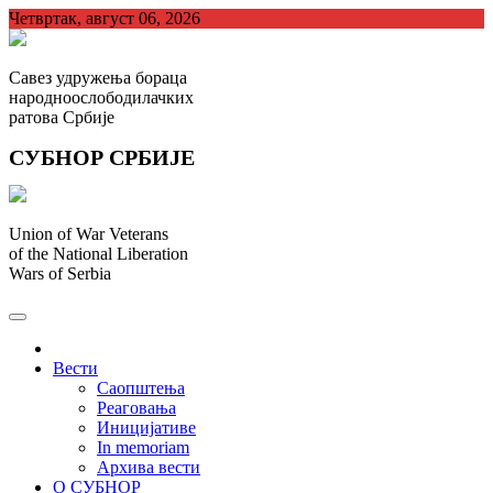
Skip
Четвртак, август 06, 2026
to
content
Савез удружења бораца
народноослободилачких
ратова Србије
СУБНОР СРБИЈЕ
Union of War Veterans
of the National Liberation
Wars of Serbia
СУБНОР Србијe
.
Вести
Саопштења
Реаговања
Иницијативе
In memoriam
Архива вести
О СУБНОР