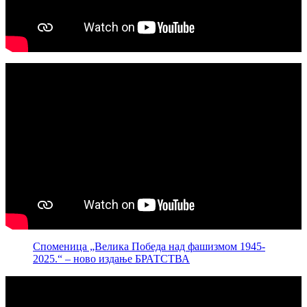
Споменица „Велика Победа над фашизмом 1945-
2025.“ – ново издање БРАТСТВА