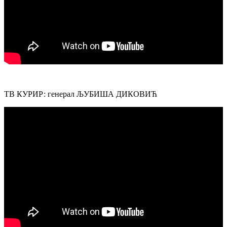
ТВ КУРИР: генерал ЉУБИША ДИКОВИЋ