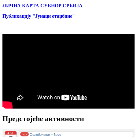
ЛИЧНА КАРТА СУБНОР СРБИЈА
Публикацију "Јунаци отаџбине"
Предстојеће активности
АВГ
Ослобођење – Брус
>>>