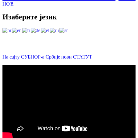
НОЋ
Изаберите језик
На сајту СУБНОР-а Србије нови СТАТУТ