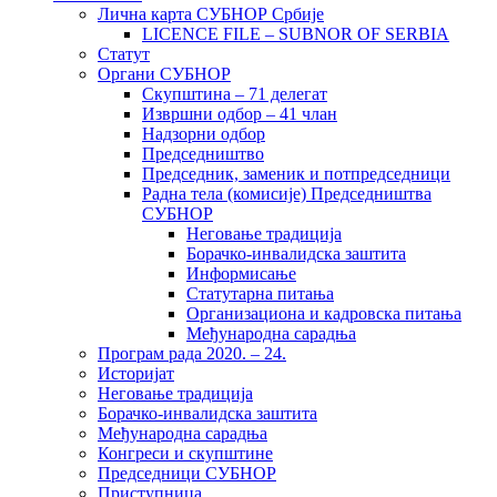
Лична карта СУБНОР Србије
LICENCE FILE – SUBNOR OF SERBIA
Статут
Органи СУБНОР
Скупштина – 71 делегат
Извршни одбор – 41 члан
Надзорни одбор
Председништво
Председник, заменик и потпредседници
Радна тела (комисије) Председништва
СУБНОР
Неговање традиција
Борачко-инвалидска заштита
Информисање
Статутарна питања
Организациона и кадровска питања
Међународна сарадња
Програм рада 2020. – 24.
Историјат
Неговање традиција
Борачко-инвалидска заштита
Међународна сарадња
Конгреси и скупштине
Председници СУБНОР
Приступница