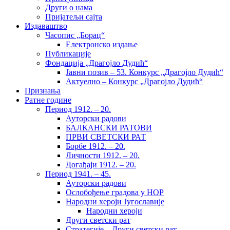
Други о нама
Пријатељи сајта
Издаваштво
Часопис „Борац“
Електронско издање
Публикације
Фондација „Драгојло Дудић“
Јавни позив – 53. Конкурс „Драгојло Дудић“
Актуелно – Конкурс „Драгојло Дудић“
Признања
Ратне године
Период 1912. – 20.
Ауторски радови
БАЛКАНСКИ РАТОВИ
ПРВИ СВЕТСКИ РАТ
Борбе 1912. – 20.
Личности 1912. – 20.
Догађаји 1912. – 20.
Период 1941. – 45.
Ауторски радови
Ослобођење градова у НОР
Народни хероји Југославије
Народни хероји
Други светски рат
Стратегије – Други светски рат