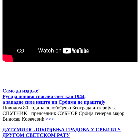
Само да издрже!
Русија поново спасава свет као 1944,
а западне силе нешто ни Србима не праштају
Поводом 80 година ослобођења Београда интервју за
СПУТНИК - председник СУБНОР Србија генерал-мајор
Видосав Ковачевић
>>>
ДАТУМИ ОСЛОБОЂЕЊА ГРАДОВА
У СРБИЈИ У
ДРУГОМ СВЕТСКОМ РАТУ