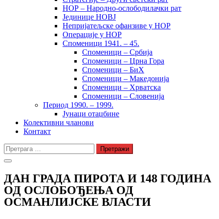
НОР – Народно-ослободилачки рат
Јединице НОВЈ
Непријатељске офанзиве у НОР
Операције у НОР
Споменици 1941. – 45.
Споменици – Србија
Споменици – Црна Гора
Споменици – БиХ
Споменици – Македонија
Споменици – Хрватска
Споменици – Словенија
Период 1990. – 1999.
Јунаци отаџбине
Колективни чланови
Контакт
Претрага
за:
ДАН ГРАДА ПИРОТА И 148 ГОДИНА
ОД ОСЛОБОЂЕЊА ОД
ОСМАНЛИЈСКЕ ВЛАСТИ