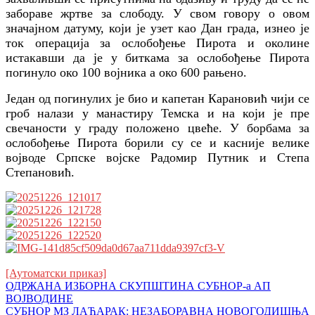
забораве жртве за слободу. У свом говору о овом
значајном датуму, који је узет као Дан града, изнео је
ток операција за ослобођење Пирота и околине
истакавши да је у биткама за ослобођење Пирота
погинуло око 100 војника а око 600 рањено.
Један од погинулих је био и капетан Карановић чији се
гроб налази у манастиру Темска и на који је пре
свечаности у граду положено цвеће. У борбама за
ослобођење Пирота борили су се и касније велике
војводе Српске војске Радомир Путник и Степа
Степановић.
[Аутоматски приказ]
Кретање
ОДРЖАНА ИЗБОРНА СКУПШТИНА СУБНОР-a АП
ВОЈВОДИНЕ
чланка
СУБНОР МЗ ЛАЋАРАК: НЕЗАБОРАВНА НОВОГОДИШЊА