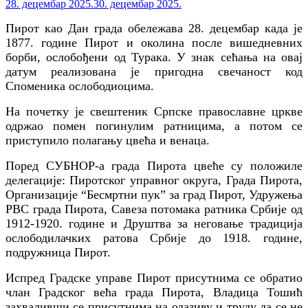
28. децембар 2025.
30. децембар 2025.
Пирот као Дан града обележава 28. децембар када је
1877. године Пирот и околина после вишедневних
борби, ослобођени од Турака. У знак сећања на овај
датум реализована је пригодна свечаност код
Споменика ослободиоцима.
На почетку је свештеник Српске православне цркве
одржао помен погинулим ратницима, а потом се
приступило полагању цвећа и венаца.
Поред СУБНОР-а града Пирота цвеће су положиле
делегације: Пиротског управног округа, Града Пирота,
Организације “Бесмртни пук” за град Пирот, Удружења
РВС града Пирота, Савеза потомака ратника Србије од
1912-1920. године и Друштвa за неговање традиција
ослободилачких ратова Србије до 1918. године,
подружница Пирот.
Испред Градске управе Пирот присутнима се обратио
члан Градског већа града Пирота, Владица Тошић
захваливши се присутнима на одазиву и труду да се не