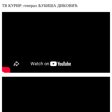
ТВ КУРИР: генерал ЉУБИША ДИКОВИЋ