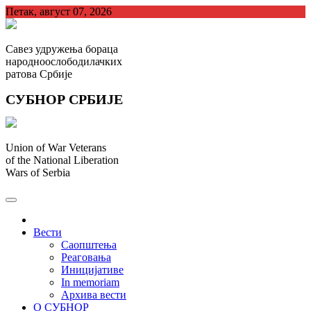
Skip
Петак, август 07, 2026
to
content
Савез удружења бораца
народноослободилачких
ратова Србије
СУБНОР СРБИЈЕ
Union of War Veterans
of the National Liberation
Wars of Serbia
СУБНОР Србијe
.
Вести
Саопштења
Реаговања
Иницијативе
In memoriam
Архива вести
О СУБНОР