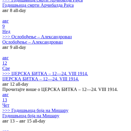
Годишњица смрти Арчибалда Рајса
авг 8
all-day
авг
9
Нед
>>>
Ослобођење – Александровац
Ослобођење – Александровац
авг 9
all-day
авг
12
Сре
>>>
ЦЕРСКА БИТКА – 12—24. VIII 1914.
ЦЕРСКА БИТКА – 12—24. VIII 1914.
авг 12
all-day
Прочитајте више о ЦЕРСКА БИТКА – 12—24. VIII 1914.
авг
13
Чет
>>>
Годишњица боја на Мишару
Годишњица боја на Мишару
авг 13 – авг 15
all-day