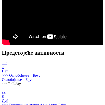
Предстојеће активности
авг
7
Пет
>>>
Ослобођење – Брус
Ослобођење – Брус
авг 7
all-day
авг
8
Суб
>>>
Годишњица смрти Арчибалда Рајса