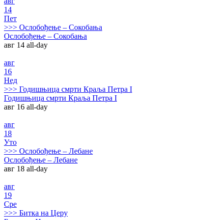
авг
14
Пет
>>>
Ослобођење – Сокобања
Ослобођење – Сокобања
авг 14
all-day
авг
16
Нед
>>>
Годишњица смрти Краља Петра I
Годишњица смрти Краља Петра I
авг 16
all-day
авг
18
Уто
>>>
Ослобођење – Лебане
Ослобођење – Лебане
авг 18
all-day
авг
19
Сре
>>>
Битка на Церу