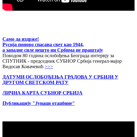
Само да издрже!
Русија поново спасава свет као 1944,
а западне силе нешто ни Србима не праштају
Поводом 80 година ослобођења Београда интервју за
СПУТНИК - председник СУБНОР Србија генерал-мајор
Видосав Ковачевић
>>>
ДАТУМИ ОСЛОБОЂЕЊА ГРАДОВА
У СРБИЈИ У
ДРУГОМ СВЕТСКОМ РАТУ
ЛИЧНА КАРТА СУБНОР СРБИЈА
Публикацију "Јунаци отаџбине"