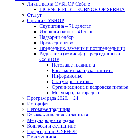
Лична карта СУБНОР Србије
LICENCE FILE – SUBNOR OF SERBIA
Статут
Органи СУБНОР
Скупштина – 71 делегат
Извршни одбор – 41 члан
Надзорни одбор
Председништво
Председник, заменик и потпредседници
Радна тела (комисије) Председништва
СУБНОР
Неговање традиција
Борачко-инвалидска заштита
Информисање
Статутарна питања
Организациона и кадровска питања
Међународна сарадња
Програм рада 2020. – 24.
Историјат
Неговање традиција
Борачко-инвалидска заштита
Међународна сарадња
Конгреси и скупштине
Председници СУБНОР
Приступница