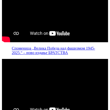
Споменица „Велика Победа над фашизмом 1945-
2025.“ – ново издање БРАТСТВА