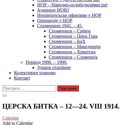
НОР – Народно-ослободилачки рат
Јединице НОВЈ
Непријатељске офанзиве у НОР
Операције у НОР
Споменици 1941. – 45.
Споменици – Србија
Споменици – Црна Гора
Споменици – БиХ
Споменици – Македонија
Споменици – Хрватска
Споменици – Словенија
Период 1990. – 1999.
Јунаци отаџбине
Колективни чланови
Контакт
Претрага
за:
ЦЕРСКА БИТКА – 12—24. VIII 1914.
Calendar
Add to Calendar