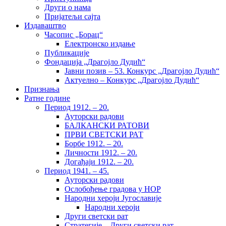
Други о нама
Пријатељи сајта
Издаваштво
Часопис „Борац“
Електронско издање
Публикације
Фондација „Драгојло Дудић“
Јавни позив – 53. Конкурс „Драгојло Дудић“
Актуелно – Конкурс „Драгојло Дудић“
Признања
Ратне године
Период 1912. – 20.
Ауторски радови
БАЛКАНСКИ РАТОВИ
ПРВИ СВЕТСКИ РАТ
Борбе 1912. – 20.
Личности 1912. – 20.
Догађаји 1912. – 20.
Период 1941. – 45.
Ауторски радови
Ослобођење градова у НОР
Народни хероји Југославије
Народни хероји
Други светски рат
Стратегије – Други светски рат