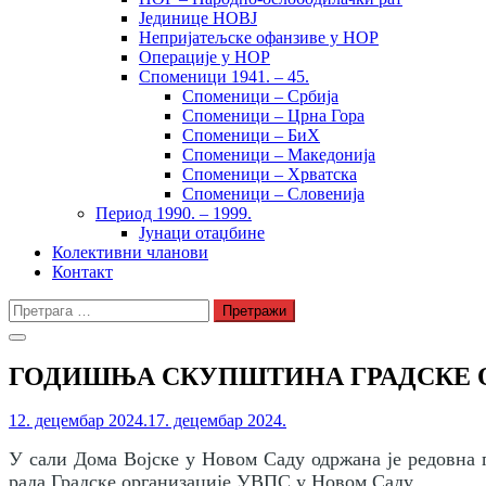
Јединице НОВЈ
Непријатељске офанзиве у НОР
Операције у НОР
Споменици 1941. – 45.
Споменици – Србија
Споменици – Црна Гора
Споменици – БиХ
Споменици – Македонија
Споменици – Хрватска
Споменици – Словенија
Период 1990. – 1999.
Јунаци отаџбине
Колективни чланови
Контакт
Претрага
за:
ГОДИШЊА СКУПШТИНА ГРАДСКЕ О
12. децембар 2024.
17. децембар 2024.
У сали Дома Војске у Новом Саду одржана је редовна 
рада Градске организације УВПС у Новом Саду.