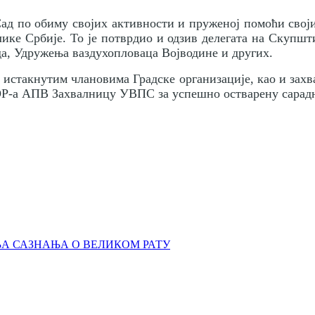
Сад по обиму својих активности и пруженој помоћи свој
ке Србије. То је потврдио и одзив делегата на Скупшти
, Удружења ваздухопловаца Војводине и других.
истакнутим члановима Градске организације, као и захв
Р-а АПВ Захвалницу УВПС за успешно остварену сарадњ
ЊА САЗНАЊА О ВЕЛИКОМ РАТУ