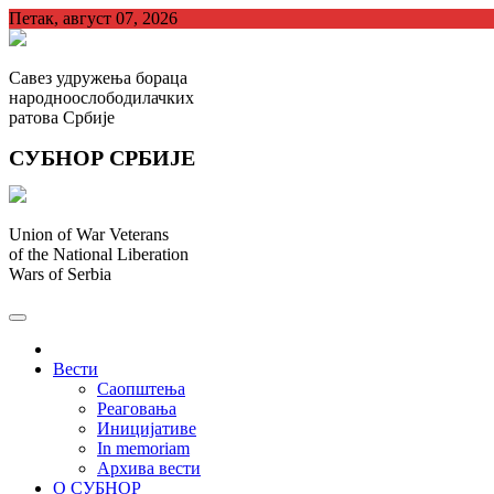
Skip
Петак, август 07, 2026
to
content
Савез удружења бораца
народноослободилачких
ратова Србије
СУБНОР СРБИЈЕ
Union of War Veterans
of the National Liberation
Wars of Serbia
СУБНОР Србијe
.
Вести
Саопштења
Реаговања
Иницијативе
In memoriam
Архива вести
О СУБНОР