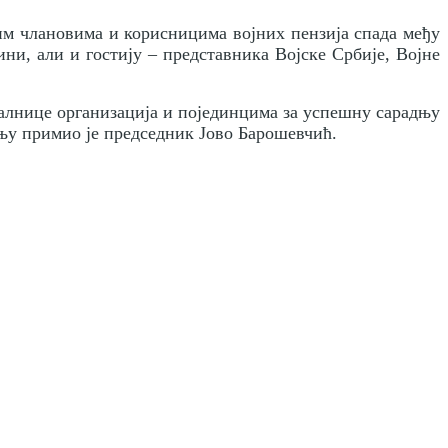
им члановима и корисницима војних пензија спада међу
ни, али и гостију – представника Војске Србије, Војне
алнице организација и појединцима за успешну сарадњу
у примиo је председник Јово Барошевчић.