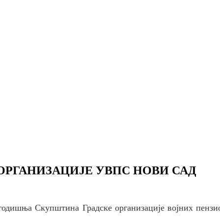
РГАНИЗАЦИЈЕ УВПС НОВИ САД
годишња Скупштина Градске организације војних пензио