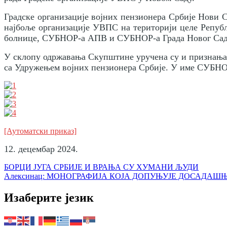
Градске организације војних пензионера Србије Нови 
најбоље организације УВПС на територији целе Републи
болнице, СУБНОР-а АПВ и СУБНОР-а Града Новог Сада
У склопу одржавања Скупштине уручена су и признања 
са Удружењем војних пензионера Србије. У име СУБНО
[Аутоматски приказ]
12. децембар 2024.
Кретање
БОРЦИ ЈУГА СРБИЈЕ И ВРАЊА СУ ХУМАНИ ЉУДИ
Алексинац: МОНОГРАФИЈА КОЈА ДОПУЊУЈЕ ДОСАДАШ
чланка
Изаберите језик