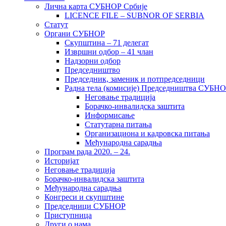
Лична карта СУБНОР Србије
LICENCE FILE – SUBNOR OF SERBIA
Статут
Органи СУБНОР
Скупштина – 71 делегат
Извршни одбор – 41 члан
Надзорни одбор
Председништво
Председник, заменик и потпредседници
Радна тела (комисије) Председништва СУБН
Неговање традиција
Борачко-инвалидска заштита
Информисање
Статутарна питања
Организациона и кадровска питања
Међународна сарадња
Програм рада 2020. – 24.
Историјат
Неговање традиција
Борачко-инвалидска заштита
Међународна сарадња
Конгреси и скупштине
Председници СУБНОР
Приступница
Други о нама