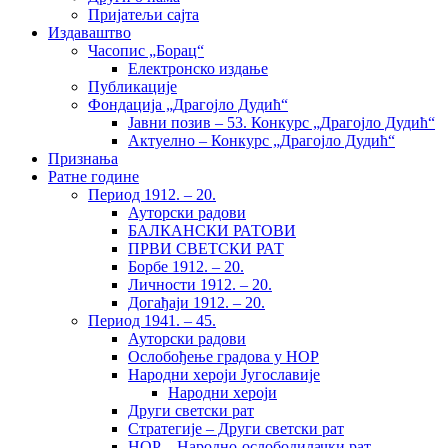
Пријатељи сајта
Издаваштво
Часопис „Борац“
Електронско издање
Публикације
Фондација „Драгојло Дудић“
Јавни позив – 53. Конкурс „Драгојло Дудић“
Актуелно – Конкурс „Драгојло Дудић“
Признања
Ратне године
Период 1912. – 20.
Ауторски радови
БАЛКАНСКИ РАТОВИ
ПРВИ СВЕТСКИ РАТ
Борбе 1912. – 20.
Личности 1912. – 20.
Догађаји 1912. – 20.
Период 1941. – 45.
Ауторски радови
Ослобођење градова у НОР
Народни хероји Југославије
Народни хероји
Други светски рат
Стратегије – Други светски рат
НОР – Народно-ослободилачки рат